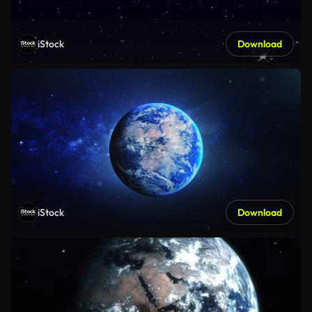
iStock
Download
iStock
Download