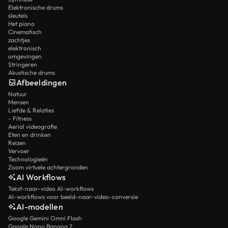
Elektronische drums
sleutels
Het piano
Cinematisch
zachtjes
elektronisch
omgevingen
Stringeren
Akustische drums
Afbeeldingen
Natuur
Mensen
Liefde & Relaties
- Fitness
Aerial videografie
Eten en drinken
Reizen
Vervoer
Technologieën
Zoom virtuele achtergronden
AI Workflows
Tekst-naar-video AI-workflows
AI-workflows voor beeld-naar-video-conversie
AI-modellen
Google Gemini Omni Flash
Google Nano Banana 2