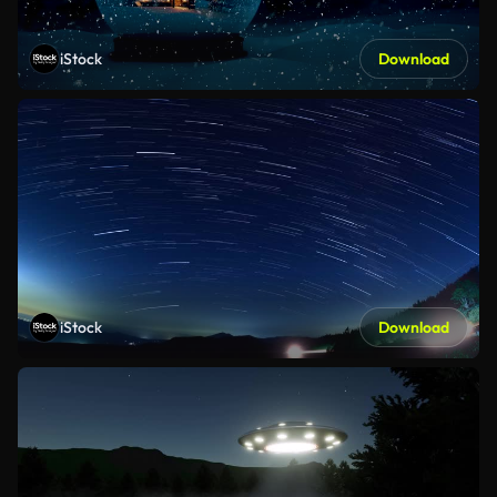
iStock
Download
iStock
Download