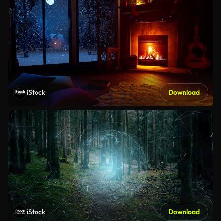
iStock
Download
iStock
Download