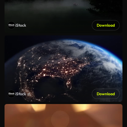
iStock
Download
iStock
Download