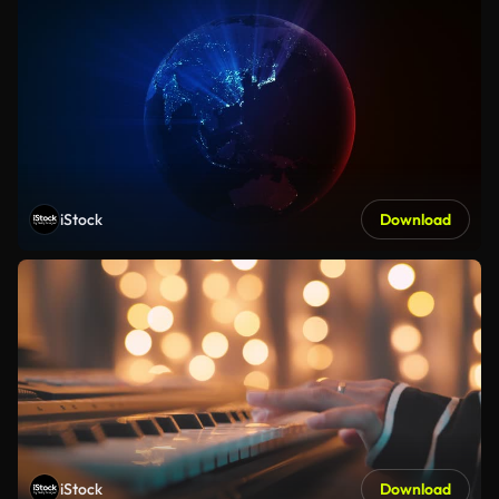
iStock
Download
iStock
Download