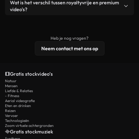
Ja. Je mag onze video's inkorten, bijsnijden of
Wat is het verschil tussen royaltyvrije en premium
een losstaand product.
remixen. Zorg er wel voor dat het eindproduct
video's?
voldoet aan onze licentievoorwaarden en niet als
Royaltyvrije video's bevatten commerciële
onbewerkt stockmateriaal wordt verspreid.
rechten, terwijl premium content exclusieve
beelden, 4K-resolutie en uitgebreidere
Heb je nog vragen?
licentiebescherming omvat.
Neem contact met ons op
Gratis stockvideo’s
Natuur
Mensen
Liefde & Relaties
- Fitness
Aerial videografie
Eten en drinken
Reizen
Vervoer
Technologieën
Zoom virtuele achtergronden
Gratis stockmuziek
Synthese