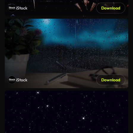
iStock
Download
iStock
Download