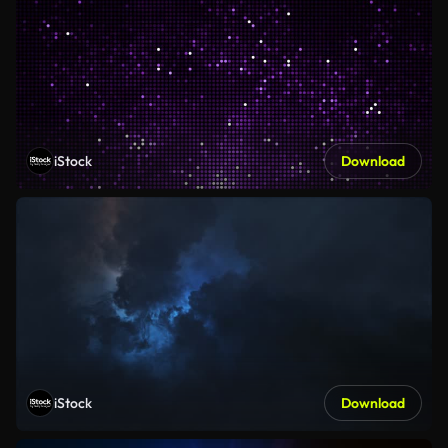
iStock
Download
iStock
Download