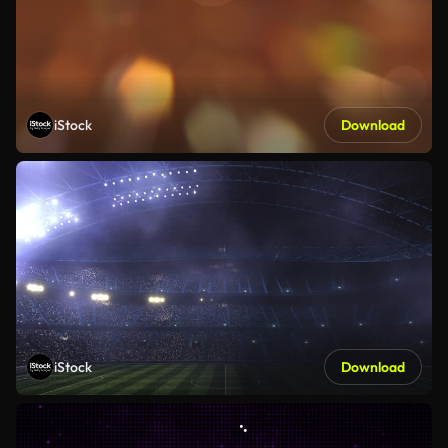
iStock
Download
iStock
Download