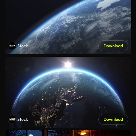
iStock
Download
iStock
Download