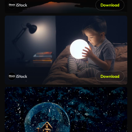
iStock
Download
iStock
Download