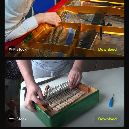
iStock
Download
iStock
Download