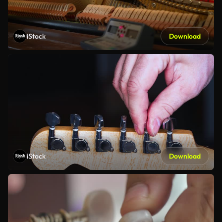
iStock
Download
iStock
Download