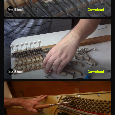
iStock
Download
iStock
Download