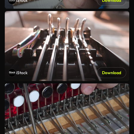
iStock
Download
iStock
Download