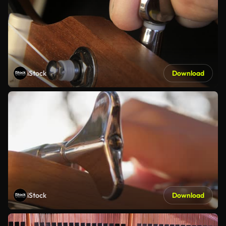
iStock
Download
iStock
Download