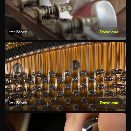
iStock
Download
iStock
Download