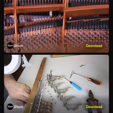
iStock
Download
iStock
Download