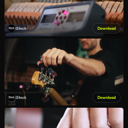
iStock
Download
iStock
Download