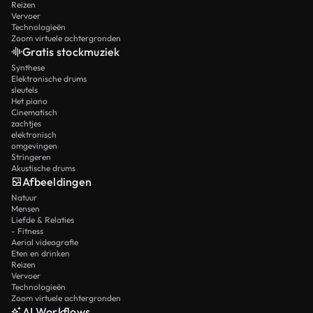
Reizen
Vervoer
Technologieën
Zoom virtuele achtergronden
Gratis stockmuziek
Synthese
Elektronische drums
sleutels
Het piano
Cinematisch
zachtjes
elektronisch
omgevingen
Stringeren
Akustische drums
Afbeeldingen
Natuur
Mensen
Liefde & Relaties
- Fitness
Aerial videografie
Eten en drinken
Reizen
Vervoer
Technologieën
Zoom virtuele achtergronden
AI Workflows