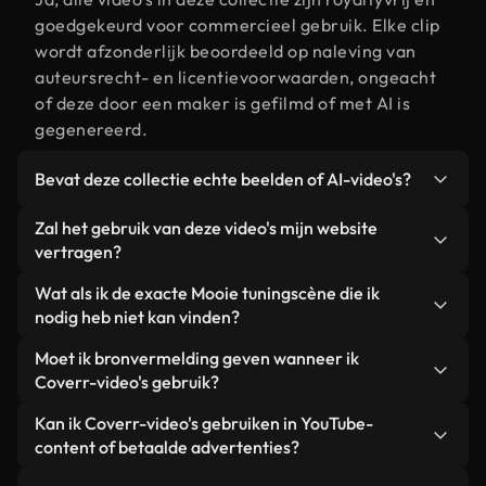
goedgekeurd voor commercieel gebruik. Elke clip
wordt afzonderlijk beoordeeld op naleving van
auteursrecht- en licentievoorwaarden, ongeacht
of deze door een maker is gefilmd of met AI is
gegenereerd.
Bevat deze collectie echte beelden of AI-video's?
Beide. Dit is een hybride bibliotheek die bestaat
Zal het gebruik van deze video's mijn website
uit echte, door mensen gefilmde beelden van
vertragen?
Mooie tuning, aangevuld met door AI
Niet als u voor onze geoptimaliseerde versies
Wat als ik de exacte Mooie tuningscène die ik
gegenereerde video's. Elke video is duidelijk
kiest. Wij bieden lichtgewicht, webklare formaten
nodig heb niet kan vinden?
gelabeld, zodat je altijd weet wat je gebruikt.
die ontworpen zijn voor gebruik op de
Met Coverr AI Studio maak je direct een video.
Moet ik bronvermelding geven wanneer ik
achtergrond. Zo blijft de kwaliteit hoog, worden de
Beschrijf de scène – bijvoorbeeld "Mooie tuning bij
Coverr-video's gebruik?
laadtijden geminimaliseerd en worden
zonsondergang" – en de Studio genereert binnen
statistieken zoals LCP verbeterd.
Naamsvermelding is niet vereist. Alle video's in
Kan ik Coverr-video's gebruiken in YouTube-
enkele seconden een gepersonaliseerde video die
onze stockbibliotheek zijn royaltyvrij en kunnen
content of betaalde advertenties?
voldoet aan onze licentievoorwaarden.
worden gebruikt zonder de maker te vermelden –
Ja. Alle stockbeelden van Coverr kunnen worden