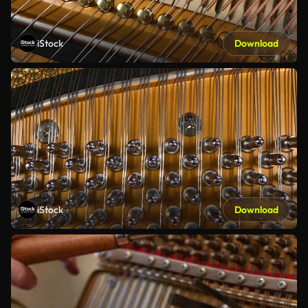
iStock
Download
iStock
Download