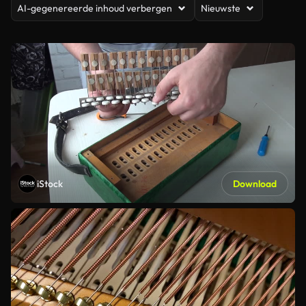
AI-gegenereerde inhoud verbergen
Nieuwste
iStock
Download