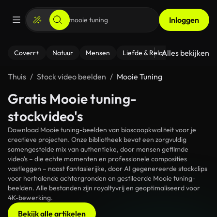
Inloggen
Alles bekijken
Coverr+
Natuur
Mensen
Liefde & Relaties
- Fitness
Thuis
Stock video beelden
Mooie Tuning
Gratis Mooie tuning-
stockvideo's
Download Mooie tuning-beelden van bioscoopkwaliteit voor je
creatieve projecten. Onze bibliotheek bevat een zorgvuldig
samengestelde mix van authentieke, door mensen gefilmde
video's – die echte momenten en professionele composities
vastleggen – naast fantasierijke, door AI gegenereerde stockclips
voor herhalende achtergronden en gestileerde Mooie tuning-
beelden. Alle bestanden zijn royaltyvrij en geoptimaliseerd voor
4K-bewerking.
Bekijk alle artikelen