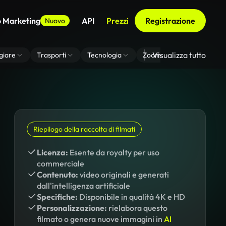
o Marketing
API
Prezzi
Registrazione
Nuovo
Visualizza tutto
giare
Trasporti
Tecnologia
Zoom Di Sfondo Virtuale
Riepilogo della raccolta di filmati
Licenza:
Esente da royalty per uso
commerciale
Contenuto:
video originali e generati
dall'intelligenza artificiale
Specifiche:
Disponibile in qualità 4K e HD
Personalizzazione:
rielabora questo
filmato o genera nuove immagini in
AI