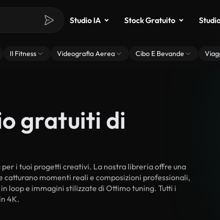
Studio IA
Stock Gratuito
Studi
Il Fitness
Videografia Aerea
Cibo E Bevande
Viag
o gratuiti di
er i tuoi progetti creativi. La nostra libreria offre una
he catturano momenti reali e composizioni professionali,
n loop e immagini stilizzate di Ottimo tuning. Tutti i
in 4K.