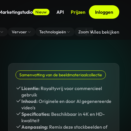
Marketingstudio
API
Prijzen
Inloggen
Nieuw
Alles bekijken
Vervoer
Technologieën
Zoom Virtuele Achtergrond
Samenvatting van de beeldmateriaalcollectie
Licentie:
Royaltyvrij voor commercieel
gebruik
Inhoud:
Originele en door AI gegenereerde
video's
Specificaties:
Beschikbaar in 4K en HD-
kwaliteit
Aanpassing:
Remix deze stockbeelden of