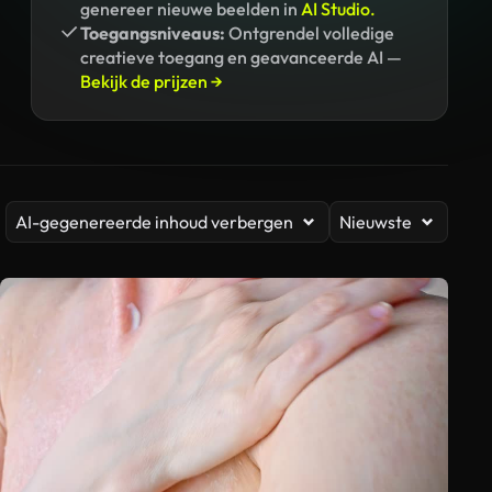
genereer nieuwe beelden in
AI Studio.
Toegangsniveaus:
Ontgrendel volledige
creatieve toegang en geavanceerde AI —
Bekijk de prijzen →
AI-gegenereerde inhoud verbergen
Nieuwste