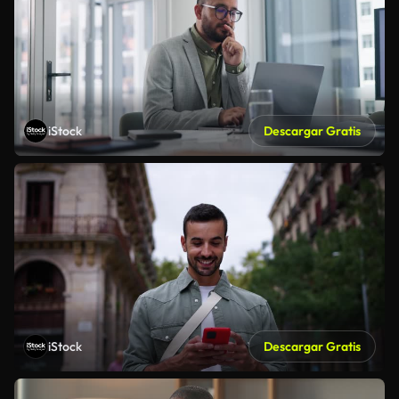
iStock
Descargar Gratis
iStock
Descargar Gratis