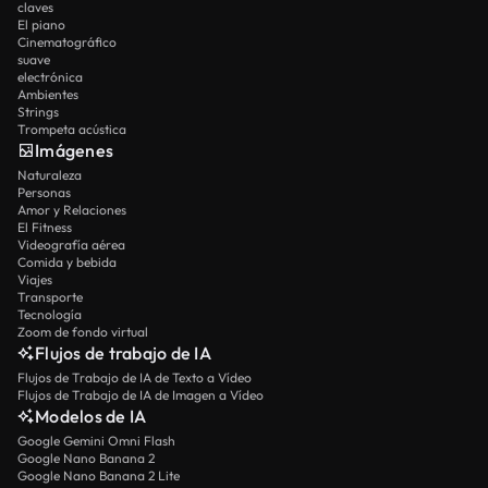
claves
El piano
Cinematográfico
suave
electrónica
Ambientes
Strings
Trompeta acústica
Imágenes
Naturaleza
Personas
Amor y Relaciones
El Fitness
Videografía aérea
Comida y bebida
Viajes
Transporte
Tecnología
Zoom de fondo virtual
Flujos de trabajo de IA
Flujos de Trabajo de IA de Texto a Vídeo
Flujos de Trabajo de IA de Imagen a Vídeo
Modelos de IA
Google Gemini Omni Flash
Google Nano Banana 2
Google Nano Banana 2 Lite