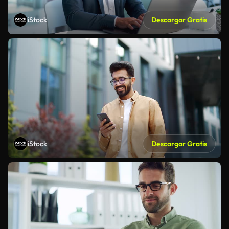
iStock
Descargar Gratis
iStock
Descargar Gratis