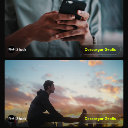
iStock
Descargar Gratis
iStock
Descargar Gratis