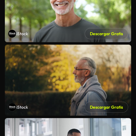
iStock
Descargar Gratis
iStock
Descargar Gratis