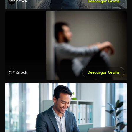
iStock
Descargar Gratis
iStock
Descargar Gratis