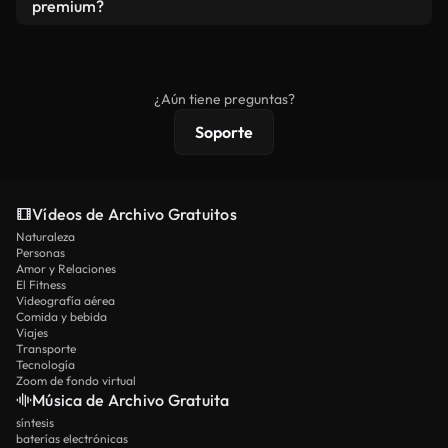
vídeos. Solo asegúrese de que el producto final no
premium?
se redistribuya como metraje de stock básico.
Los vídeos royalty-free incluyen derechos
comerciales estándar; el contenido premium
ofrece metraje exclusivo, resolución 4K y
¿Aún tiene preguntas?
protecciones de licencia extendidas.
Soporte
Vídeos de Archivo Gratuitos
Naturaleza
Personas
Amor y Relaciones
El Fitness
Videografía aérea
Comida y bebida
Viajes
Transporte
Tecnología
Zoom de fondo virtual
Música de Archivo Gratuita
síntesis
baterías electrónicas