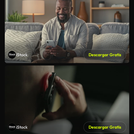
iStock
Descargar Gratis
iStock
Descargar Gratis