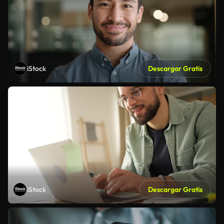
iStock
Descargar Gratis
iStock
Descargar Gratis