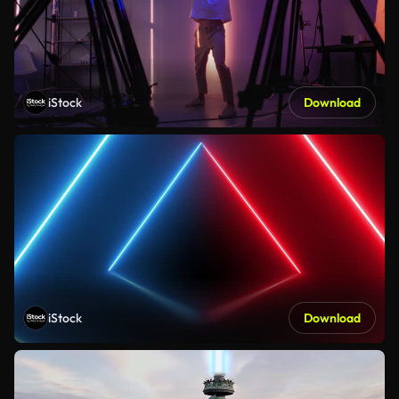
iStock
Download
iStock
Download