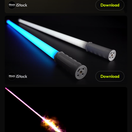
iStock
Download
iStock
Download