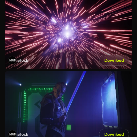
iStock
Download
iStock
Download