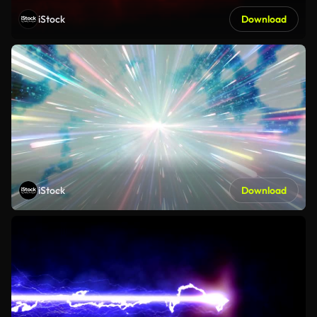
iStock
Download
iStock
Download