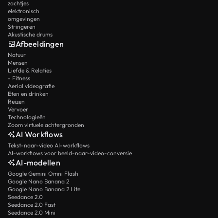
zachtjes
elektronisch
omgevingen
Stringeren
Akustische drums
Afbeeldingen
Natuur
Mensen
Liefde & Relaties
- Fitness
Aerial videografie
Eten en drinken
Reizen
Vervoer
Technologieën
Zoom virtuele achtergronden
AI Workflows
Tekst-naar-video AI-workflows
AI-workflows voor beeld-naar-video-conversie
AI-modellen
Google Gemini Omni Flash
Google Nano Banana 2
Google Nano Banana 2 Lite
Seedance 2.0
Seedance 2.0 Fast
Seedance 2.0 Mini