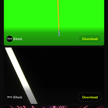
iStock
Download
iStock
Download