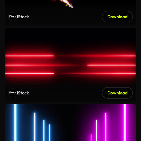
iStock
Download
iStock
Download