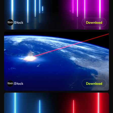
iStock
Download
iStock
Download