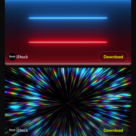
iStock
Download
iStock
Download