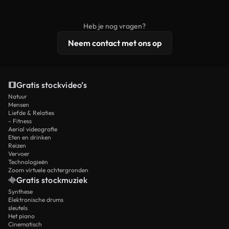
onbewerkt stockmateriaal wordt verspreid.
rechten, terwijl premium content exclusieve
beelden, 4K-resolutie en uitgebreidere
Heb je nog vragen?
licentiebescherming omvat.
Neem contact met ons op
Gratis stockvideo’s
Natuur
Mensen
Liefde & Relaties
- Fitness
Aerial videografie
Eten en drinken
Reizen
Vervoer
Technologieën
Zoom virtuele achtergronden
Gratis stockmuziek
Synthese
Elektronische drums
sleutels
Het piano
Cinematisch