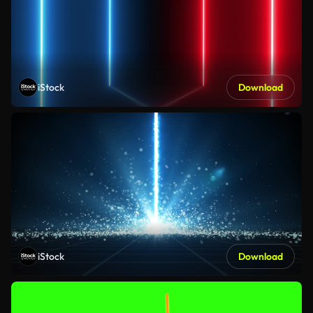
iStock
Download
iStock
Download