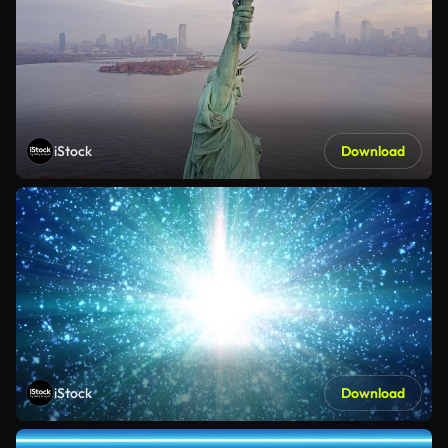
iStock
Download
iStock
Download