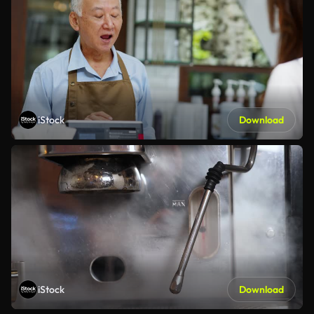
iStock
Download
iStock
Download