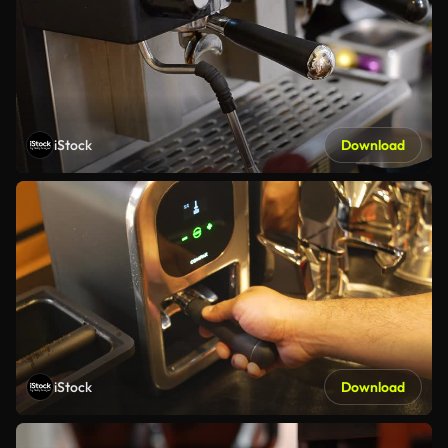
iStock
Download
iStock
Download