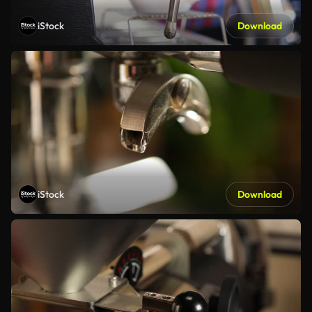
iStock
Download
iStock
Download