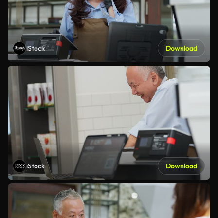
iStock
Download
iStock
Download