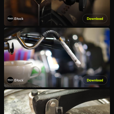
iStock
Download
iStock
Download