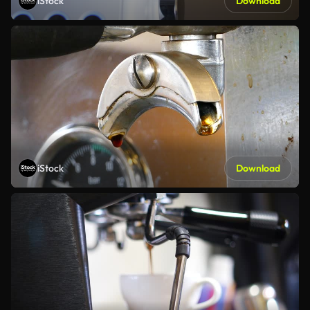
iStock
Download
iStock
Download