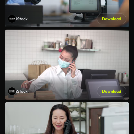
iStock
Download
iStock
Download