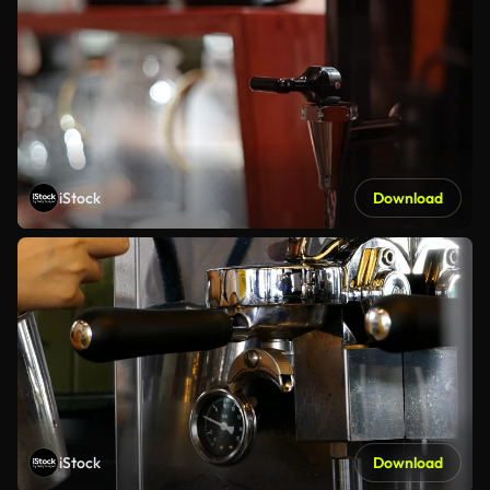
iStock
Download
iStock
Download