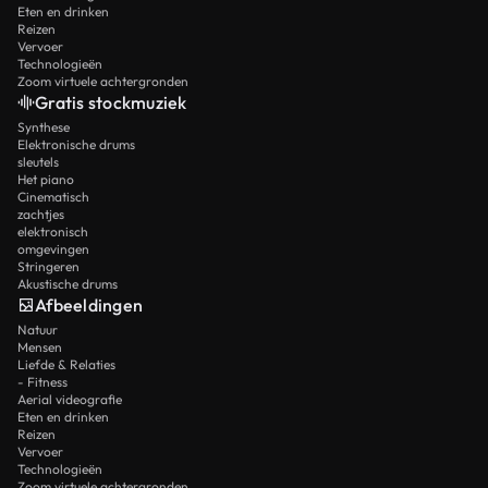
Eten en drinken
Reizen
Vervoer
Technologieën
Zoom virtuele achtergronden
Gratis stockmuziek
Synthese
Elektronische drums
sleutels
Het piano
Cinematisch
zachtjes
elektronisch
omgevingen
Stringeren
Akustische drums
Afbeeldingen
Natuur
Mensen
Liefde & Relaties
- Fitness
Aerial videografie
Eten en drinken
Reizen
Vervoer
Technologieën
Zoom virtuele achtergronden