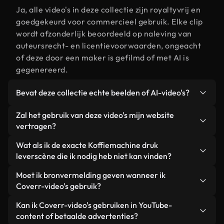
Ja, alle video's in deze collectie zijn royaltyvrij en
goedgekeurd voor commercieel gebruik. Elke clip
wordt afzonderlijk beoordeeld op naleving van
auteursrecht- en licentievoorwaarden, ongeacht
of deze door een maker is gefilmd of met AI is
gegenereerd.
Bevat deze collectie echte beelden of AI-video's?
Beide. Dit is een hybride bibliotheek die bestaat
Zal het gebruik van deze video's mijn website
uit echte, door mensen gefilmde beelden van
vertragen?
Koffiemachine druk lever, aangevuld met door AI
Niet als u voor onze geoptimaliseerde versies
Wat als ik de exacte Koffiemachine druk
gegenereerde video's. Elke video is duidelijk
kiest. Wij bieden lichtgewicht, webklare formaten
leverscène die ik nodig heb niet kan vinden?
gelabeld, zodat je altijd weet wat je gebruikt.
die ontworpen zijn voor gebruik op de
Met Coverr AI Studio maak je direct een video.
Moet ik bronvermelding geven wanneer ik
achtergrond. Zo blijft de kwaliteit hoog, worden de
Beschrijf de scène – bijvoorbeeld "Koffiemachine
Coverr-video's gebruik?
laadtijden geminimaliseerd en worden
druk lever bij zonsondergang" – en de Studio
statistieken zoals LCP verbeterd.
Naamsvermelding is niet vereist. Alle video's in
Kan ik Coverr-video's gebruiken in YouTube-
genereert binnen enkele seconden een
onze stockbibliotheek zijn royaltyvrij en kunnen
content of betaalde advertenties?
gepersonaliseerde video die voldoet aan onze