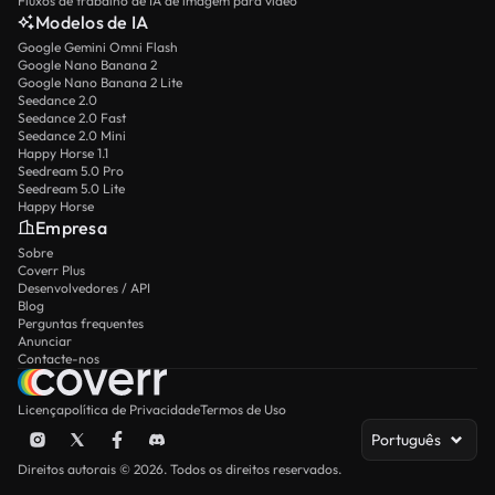
Fluxos de trabalho de IA de imagem para vídeo
Modelos de IA
Google Gemini Omni Flash
Google Nano Banana 2
Google Nano Banana 2 Lite
Seedance 2.0
Seedance 2.0 Fast
Seedance 2.0 Mini
Happy Horse 1.1
Seedream 5.0 Pro
Seedream 5.0 Lite
Happy Horse
Empresa
Sobre
Coverr Plus
Desenvolvedores / API
Blog
Perguntas frequentes
Anunciar
Contacte-nos
Licença
política de Privacidade
Termos de Uso
Português
Direitos autorais © 2026. Todos os direitos reservados.