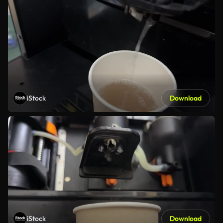
iStock
Download
iStock
Download