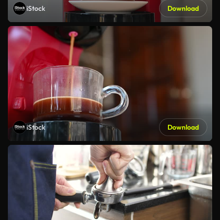
iStock
Download
iStock
Download