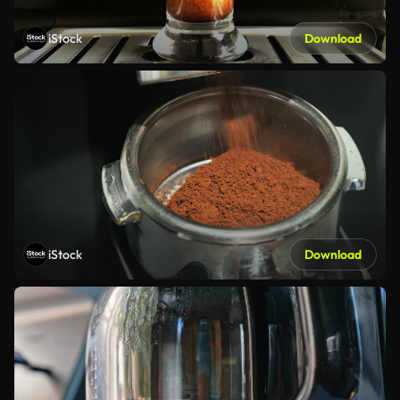
iStock
Download
iStock
Download