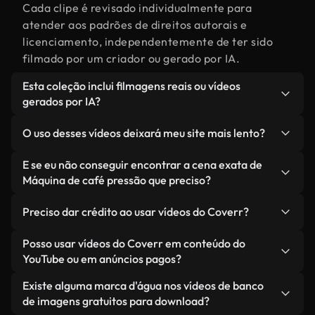
Cada clipe é revisado individualmente para
atender aos padrões de direitos autorais e
licenciamento, independentemente de ter sido
filmado por um criador ou gerado por IA.
Esta coleção inclui filmagens reais ou vídeos
gerados por IA?
Ambas. Esta é uma biblioteca híbrida composta
O uso desses vídeos deixará meu site mais lento?
por filmagens reais, feitas por humanos,
relacionadas a Máquina de café pressão,
Não, se você selecionar nossas versões
E se eu não conseguir encontrar a cena exata de
juntamente com vídeos gerados por IA. Cada
otimizadas. Oferecemos formatos leves e prontos
Máquina de café pressão que preciso?
vídeo é claramente identificado para que você
para a web, projetados para uso em segundo plano
Você pode criar um instantaneamente usando o
sempre saiba o que está usando.
— mantendo a alta qualidade, minimizando os
Preciso dar crédito ao usar vídeos do Coverr?
Coverr AI Studio. Basta descrever a cena — como
tempos de carregamento e melhorando métricas
"Máquina de café pressão ao pôr do sol" — e o
Não é necessário dar crédito. Todos os vídeos em
Posso usar vídeos do Coverr em conteúdo do
como LCP.
Studio gerará um vídeo personalizado para você
nossa biblioteca são livres de direitos autorais e
YouTube ou em anúncios pagos?
em segundos, alinhado com nossos padrões de
podem ser usados sem mencionar o criador —
Sim. Todas as imagens de arquivo da Coverr
Existe alguma marca d'água nos vídeos de banco
licenciamento.
embora isso seja sempre bem-vindo.
podem ser usadas em vídeos monetizados do
de imagens gratuitos para download?
YouTube, promoções em redes sociais e anúncios