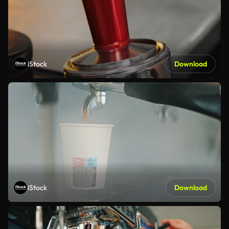
iStock
Download
iStock
Download