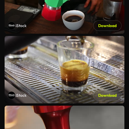
iStock
Download
iStock
Download