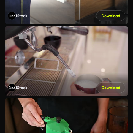
iStock
Download
iStock
Download