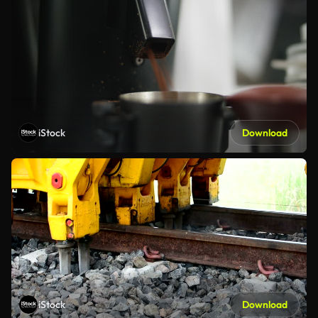
iStock
Download
iStock
Download