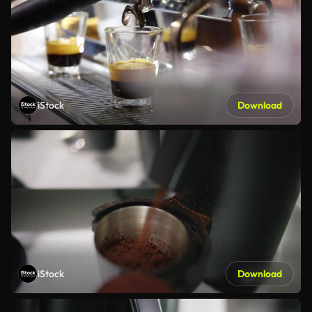
iStock
Download
iStock
Download