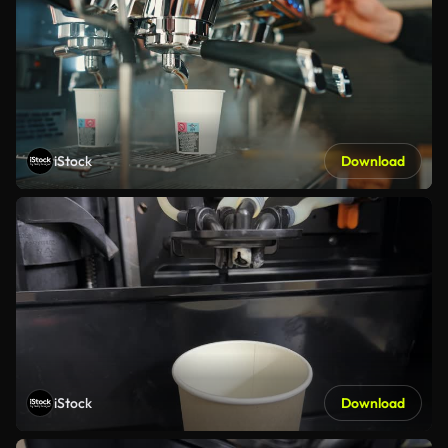
iStock
Download
iStock
Download