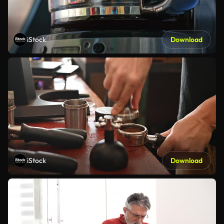
iStock
Download
iStock
Download