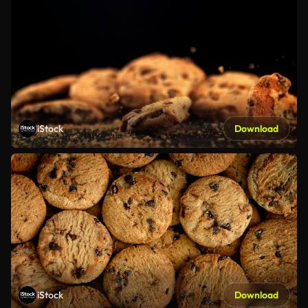
iStock
Download
iStock
Download