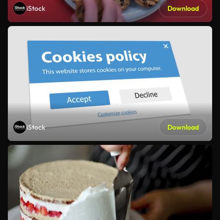
iStock
Download
iStock
Download