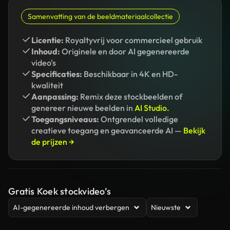
Samenvatting van de beeldmateriaalcollectie
Licentie:
Royaltyvrij voor commercieel gebruik
Inhoud:
Originele en door AI gegenereerde
video's
Specificaties:
Beschikbaar in 4K en HD-
kwaliteit
Aanpassing:
Remix deze stockbeelden of
genereer nieuwe beelden in
AI Studio.
Toegangsniveaus:
Ontgrendel volledige
creatieve toegang en geavanceerde AI —
Bekijk
de prijzen →
Gratis Koek stockvideo’s
AI-gegenereerde inhoud verbergen
Nieuwste