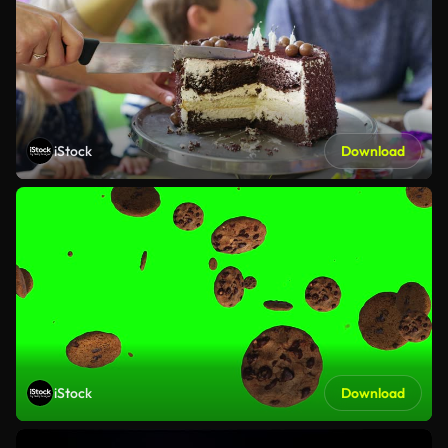
iStock
Download
iStock
Download