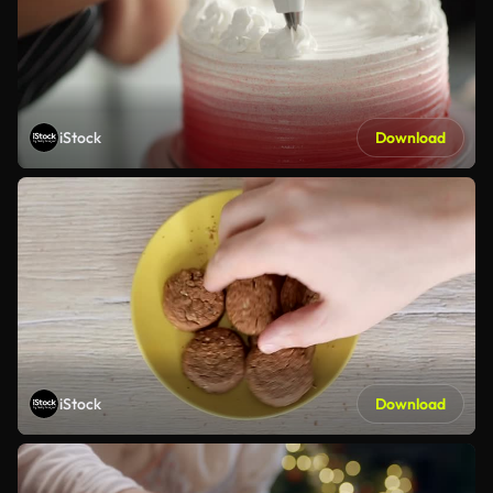
iStock
Download
iStock
Download