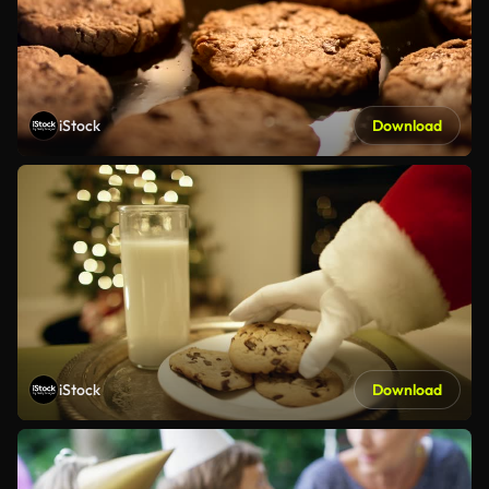
iStock
Download
iStock
Download