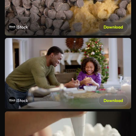
iStock
Download
iStock
Download