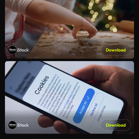
iStock
Download
iStock
Download