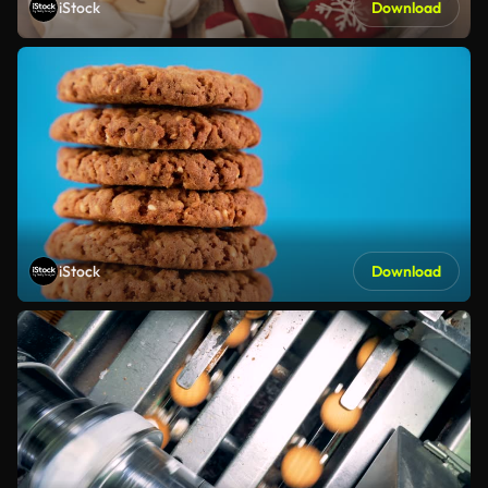
iStock
Download
iStock
Download