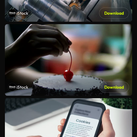
iStock
Download
iStock
Download