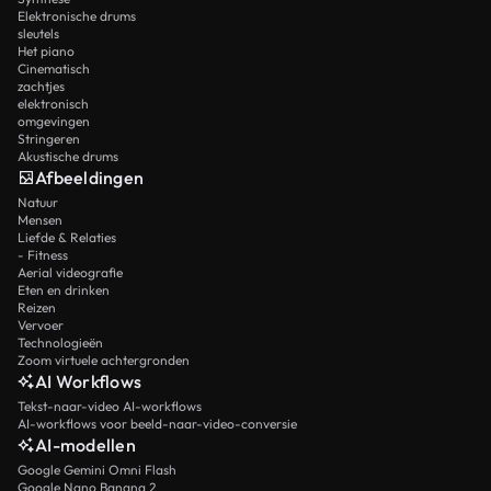
Elektronische drums
sleutels
Het piano
Cinematisch
zachtjes
elektronisch
omgevingen
Stringeren
Akustische drums
Afbeeldingen
Natuur
Mensen
Liefde & Relaties
- Fitness
Aerial videografie
Eten en drinken
Reizen
Vervoer
Technologieën
Zoom virtuele achtergronden
AI Workflows
Tekst-naar-video AI-workflows
AI-workflows voor beeld-naar-video-conversie
AI-modellen
Google Gemini Omni Flash
Google Nano Banana 2