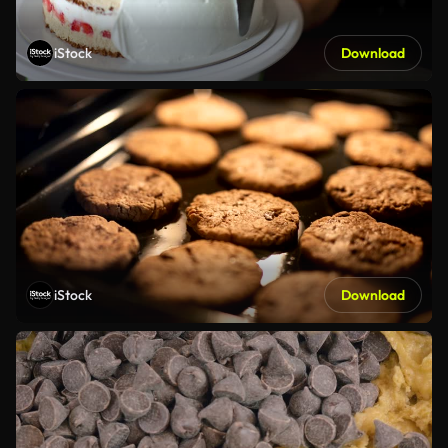
iStock
Download
iStock
Download