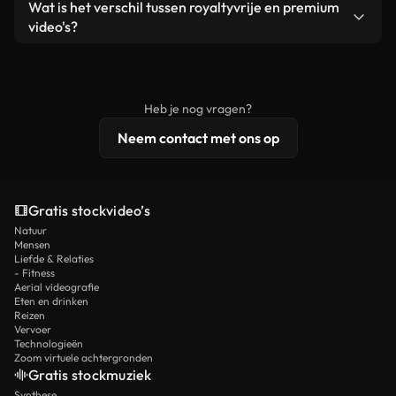
Ja. Je mag onze video's inkorten, bijsnijden of
Wat is het verschil tussen royaltyvrije en premium
een losstaand product.
remixen. Zorg er wel voor dat het eindproduct
video's?
voldoet aan onze licentievoorwaarden en niet als
Royaltyvrije video's bevatten commerciële
onbewerkt stockmateriaal wordt verspreid.
rechten, terwijl premium content exclusieve
beelden, 4K-resolutie en uitgebreidere
Heb je nog vragen?
licentiebescherming omvat.
Neem contact met ons op
Gratis stockvideo’s
Natuur
Mensen
Liefde & Relaties
- Fitness
Aerial videografie
Eten en drinken
Reizen
Vervoer
Technologieën
Zoom virtuele achtergronden
Gratis stockmuziek
Synthese