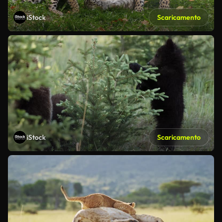
iStock
Scaricamento
iStock
Scaricamento