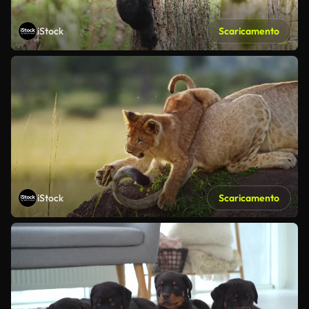
iStock
Scaricamento
iStock
Scaricamento