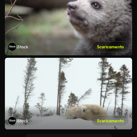
iStock
Scaricamento
iStock
Scaricamento