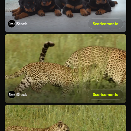
iStock
Scaricamento
iStock
Scaricamento