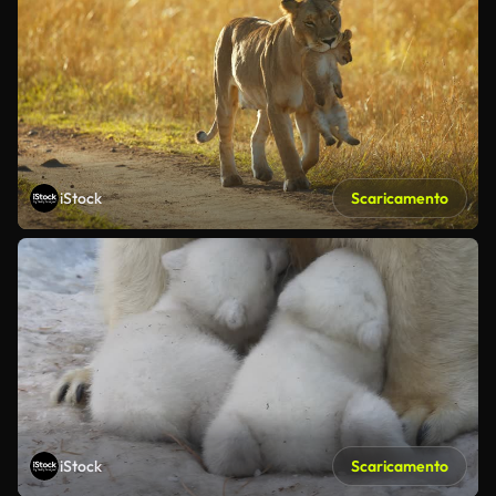
iStock
Scaricamento
iStock
Scaricamento