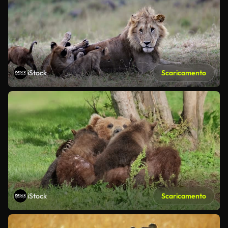
iStock
Scaricamento
iStock
Scaricamento