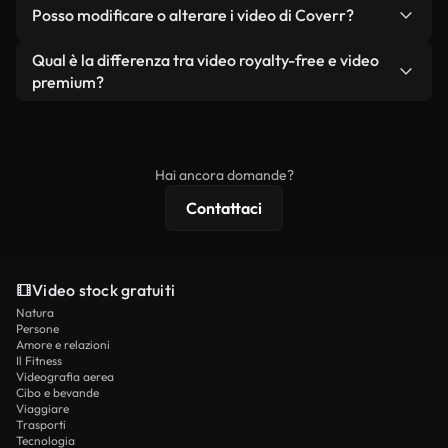
No. Nessuno dei nostri video gratuiti, siano essi
condizione che non si rivendano o ridistribuiscano
Posso modificare o alterare i video di Coverr?
reali o generati dall'intelligenza artificiale, include
i filmati stessi come prodotto a sé stante.
filigrane. Avrai a disposizione filmati puliti e pronti
Sì. Siete liberi di tagliare, ritagliare o remixare i
Qual è la differenza tra video royalty-free e video
all'uso.
nostri video. Assicuratevi solo che il prodotto
premium?
finale rispetti la nostra licenza e non venga
I video royalty-free includono i diritti commerciali,
ridistribuito come contenuto stock non riprodotto.
mentre i contenuti premium includono filmati
esclusivi, risoluzione 4K e protezioni di licenza
Hai ancora domande?
estese.
Contattaci
Video stock gratuiti
Natura
Persone
Amore e relazioni
Il Fitness
Videografia aerea
Cibo e bevande
Viaggiare
Trasporti
Tecnologia