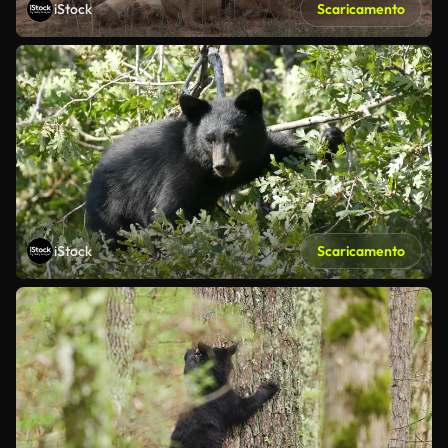
iStock
Scaricamento
iStock
Scaricamento