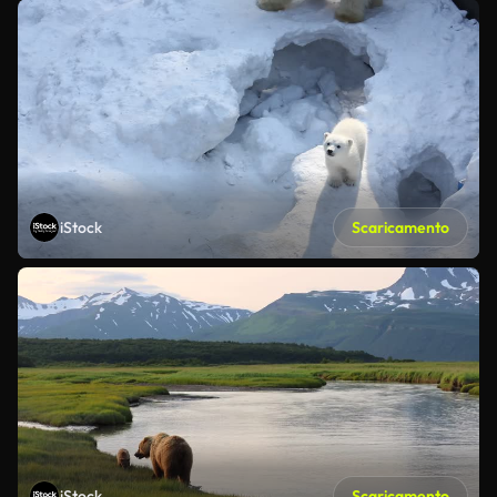
iStock
Scaricamento
iStock
Scaricamento