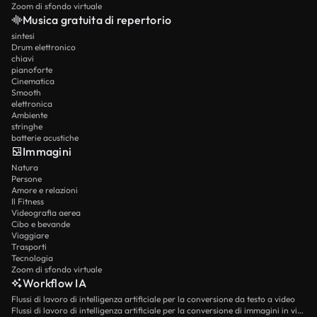
Zoom di sfondo virtuale
Musica gratuita di repertorio
sintesi
Drum elettronico
chiavi
pianoforte
Cinematica
Smooth
elettronica
Ambiente
stringhe
batterie acustiche
Immagini
Natura
Persone
Amore e relazioni
Il Fitness
Videografia aerea
Cibo e bevande
Viaggiare
Trasporti
Tecnologia
Zoom di sfondo virtuale
Workflow IA
Flussi di lavoro di intelligenza artificiale per la conversione da testo a video
Flussi di lavoro di intelligenza artificiale per la conversione di immagini in video