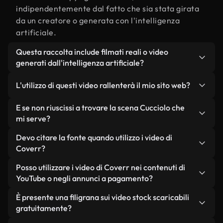
indipendentemente dal fatto che sia stata girata
da un creatore o generata con l'intelligenza
artificiale.
Questa raccolta include filmati reali o video
generati dall'intelligenza artificiale?
Entrambe. Si tratta di una libreria ibrida composta
L'utilizzo di questi video rallenterà il mio sito web?
da filmati reali, girati da persone, relativi a
Cucciolo, e da video generati dall'intelligenza
Non se scegli le nostre versioni ottimizzate.
E se non riuscissi a trovare la scena Cucciolo che
artificiale. Ogni video è chiaramente etichettato,
Offriamo formati leggeri e pronti per il web,
mi serve?
così saprai sempre cosa stai utilizzando.
progettati per l'utilizzo in background, che
Puoi crearne uno all'istante utilizzando Coverr AI
Devo citare la fonte quando utilizzo i video di
mantengono alta la qualità, riducono al minimo i
Studio. Ti basta descrivere la scena, ad esempio
Coverr?
tempi di caricamento e migliorano parametri
"Cucciolo al tramonto", e lo Studio genererà in
come LCP.
Non è richiesto alcun riconoscimento dell'autore.
Posso utilizzare i video di Coverr nei contenuti di
pochi secondi un video personalizzato in
Tutti i video presenti nella nostra libreria sono
YouTube o negli annunci a pagamento?
conformità con i nostri standard di licenza.
esenti da diritti d'autore e possono essere utilizzati
Sì. Tutti i filmati di Coverr possono essere utilizzati
È presente una filigrana sui video stock scaricabili
senza citare il creatore, sebbene sia sempre
in video monetizzati su YouTube, promozioni sui
gratuitamente?
gradito.
social media e annunci pubblicitari per i clienti, a