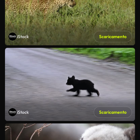
iStock
Scaricamento
iStock
Scaricamento