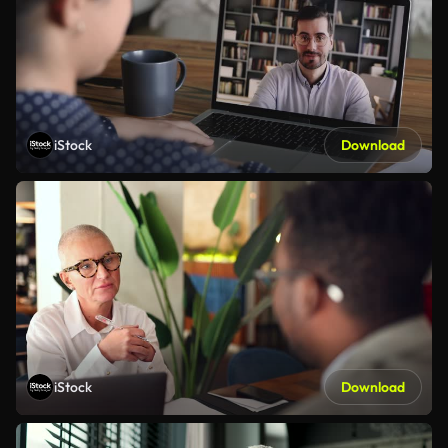
iStock
Download
iStock
Download