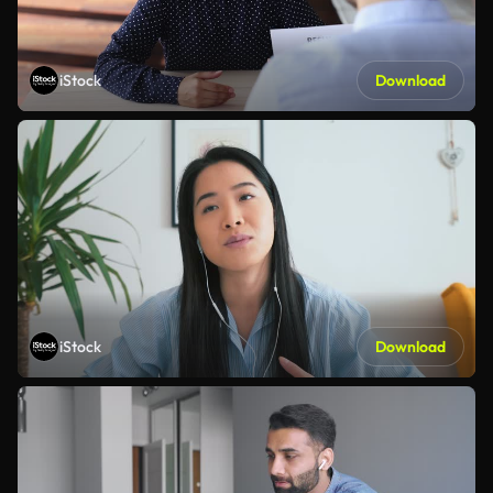
iStock
Download
iStock
Download