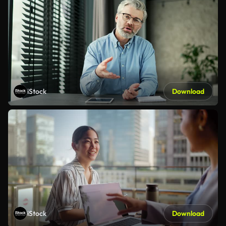
iStock
Download
iStock
Download