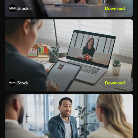
iStock
Download
iStock
Download