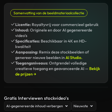
Samenvatting van de beeldmateriaalcollectie
Licentie:
Royaltyvrij voor commercieel gebruik
Inhoud:
Originele en door AI gegenereerde
video's
Specificaties:
Beschikbaar in 4K en HD-
kwaliteit
Aanpassing:
Remix deze stockbeelden of
genereer nieuwe beelden in
AI Studio.
Toegangsniveaus:
Ontgrendel volledige
creatieve toegang en geavanceerde AI —
Bekijk
de prijzen →
Gratis Interviewen stockvideo’s
AI-gegenereerde inhoud verbergen
Nieuwste