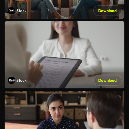
iStock
Download
iStock
Download