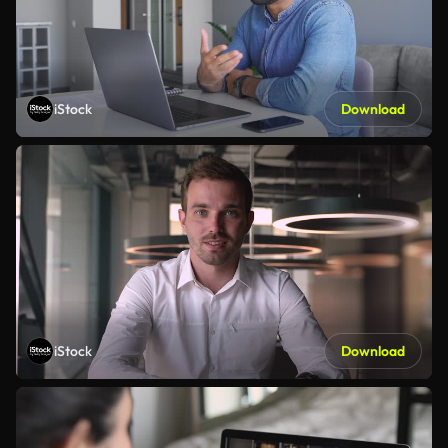
iStock
Download
iStock
Download