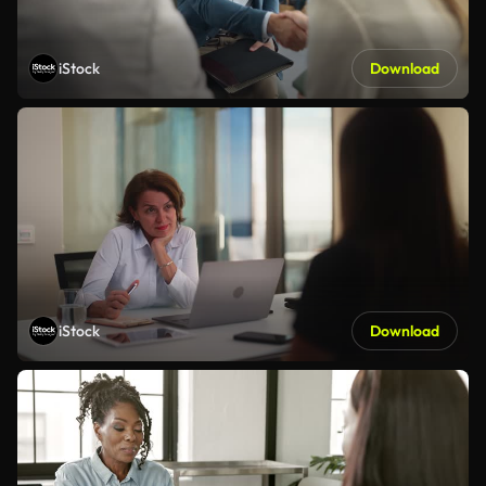
iStock
Download
iStock
Download