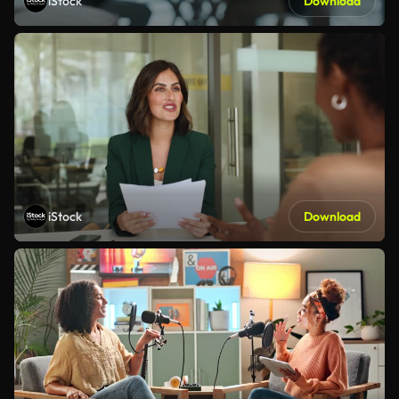
iStock
Download
iStock
Download