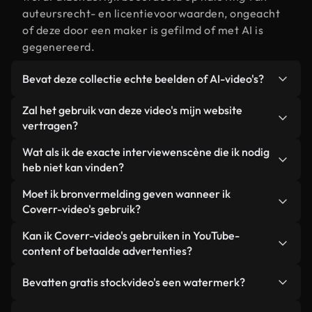
auteursrecht- en licentievoorwaarden, ongeacht
of deze door een maker is gefilmd of met AI is
gegenereerd.
Bevat deze collectie echte beelden of AI-video's?
Beide. Dit is een hybride bibliotheek die bestaat
Zal het gebruik van deze video's mijn website
uit echte, door mensen gefilmde beelden van
vertragen?
interviewen, aangevuld met door AI gegenereerde
Niet als u voor onze geoptimaliseerde versies
Wat als ik de exacte interviewenscène die ik nodig
video's. Elke video is duidelijk gelabeld, zodat je
kiest. Wij bieden lichtgewicht, webklare formaten
heb niet kan vinden?
altijd weet wat je gebruikt.
die ontworpen zijn voor gebruik op de
Met Coverr AI Studio maak je direct een video.
Moet ik bronvermelding geven wanneer ik
achtergrond. Zo blijft de kwaliteit hoog, worden de
Beschrijf de scène – bijvoorbeeld "interviewen bij
Coverr-video's gebruik?
laadtijden geminimaliseerd en worden
zonsondergang" – en de Studio genereert binnen
statistieken zoals LCP verbeterd.
Naamsvermelding is niet vereist. Alle video's in
Kan ik Coverr-video's gebruiken in YouTube-
enkele seconden een gepersonaliseerde video die
onze stockbibliotheek zijn royaltyvrij en kunnen
content of betaalde advertenties?
voldoet aan onze licentievoorwaarden.
worden gebruikt zonder de maker te vermelden –
Ja. Alle stockbeelden van Coverr kunnen worden
hoewel dit altijd op prijs wordt gesteld.
Bevatten gratis stockvideo's een watermerk?
gebruikt in YouTube-video's met advertentie-
inkomsten, promoties op sociale media en
Nee. Geen van onze gratis video's – of ze nu echt