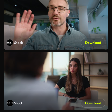
iStock
Download
iStock
Download