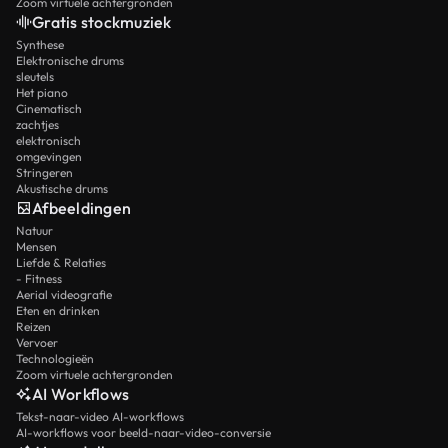
Zoom virtuele achtergronden
Gratis stockmuziek
Synthese
Elektronische drums
sleutels
Het piano
Cinematisch
zachtjes
elektronisch
omgevingen
Stringeren
Akustische drums
Afbeeldingen
Natuur
Mensen
Liefde & Relaties
- Fitness
Aerial videografie
Eten en drinken
Reizen
Vervoer
Technologieën
Zoom virtuele achtergronden
AI Workflows
Tekst-naar-video AI-workflows
AI-workflows voor beeld-naar-video-conversie