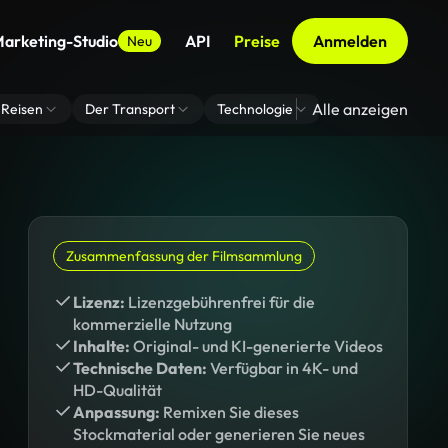
arketing-Studio
API
Preise
Anmelden
Neu
Alle anzeigen
Reisen
Der Transport
Technologie
Zoom Virtuelle H
Zusammenfassung der Filmsammlung
Lizenz:
Lizenzgebührenfrei für die
kommerzielle Nutzung
Inhalte:
Original- und KI-generierte Videos
Technische Daten:
Verfügbar in 4K- und
HD-Qualität
Anpassung:
Remixen Sie dieses
Stockmaterial oder generieren Sie neues