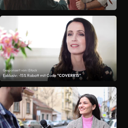
Gesponsert von iStock
Exklusiv: -15% Rabatt mit Code
"COVERR15"