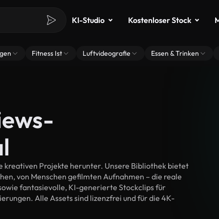
KI-Studio
Kostenloser Stock
M
ngen
Fitness Ist
Luftvideografie
Essen & Trinken
iews-
l
 kreativen Projekte herunter. Unsere Bibliothek bietet
chen, von Menschen gefilmten Aufnahmen – die reale
wie fantasievolle, KI-generierte Stockclips für
erungen. Alle Assets sind lizenzfrei und für die 4K-