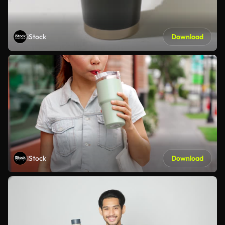
iStock
Download
iStock
Download