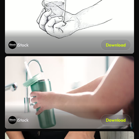
iStock
Download
iStock
Download