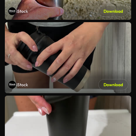
iStock
Download
iStock
Download