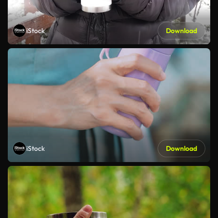
iStock
Download
iStock
Download