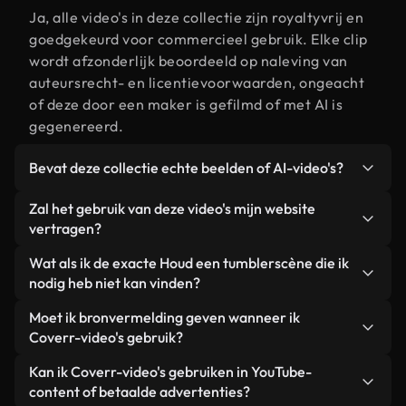
Ja, alle video's in deze collectie zijn royaltyvrij en
goedgekeurd voor commercieel gebruik. Elke clip
wordt afzonderlijk beoordeeld op naleving van
auteursrecht- en licentievoorwaarden, ongeacht
of deze door een maker is gefilmd of met AI is
gegenereerd.
Bevat deze collectie echte beelden of AI-video's?
Beide. Dit is een hybride bibliotheek die bestaat
Zal het gebruik van deze video's mijn website
uit echte, door mensen gefilmde beelden van Houd
vertragen?
een tumbler, aangevuld met door AI gegenereerde
Niet als u voor onze geoptimaliseerde versies
Wat als ik de exacte Houd een tumblerscène die ik
video's. Elke video is duidelijk gelabeld, zodat je
kiest. Wij bieden lichtgewicht, webklare formaten
nodig heb niet kan vinden?
altijd weet wat je gebruikt.
die ontworpen zijn voor gebruik op de
Met Coverr AI Studio maak je direct een video.
Moet ik bronvermelding geven wanneer ik
achtergrond. Zo blijft de kwaliteit hoog, worden de
Beschrijf de scène – bijvoorbeeld "Houd een
Coverr-video's gebruik?
laadtijden geminimaliseerd en worden
tumbler bij zonsondergang" – en de Studio
statistieken zoals LCP verbeterd.
Naamsvermelding is niet vereist. Alle video's in
Kan ik Coverr-video's gebruiken in YouTube-
genereert binnen enkele seconden een
onze stockbibliotheek zijn royaltyvrij en kunnen
content of betaalde advertenties?
gepersonaliseerde video die voldoet aan onze