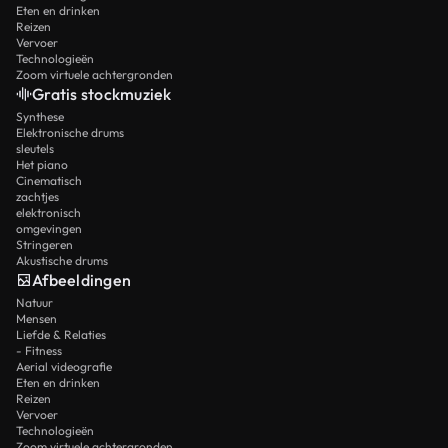
Eten en drinken
Reizen
Vervoer
Technologieën
Zoom virtuele achtergronden
Gratis stockmuziek
Synthese
Elektronische drums
sleutels
Het piano
Cinematisch
zachtjes
elektronisch
omgevingen
Stringeren
Akustische drums
Afbeeldingen
Natuur
Mensen
Liefde & Relaties
- Fitness
Aerial videografie
Eten en drinken
Reizen
Vervoer
Technologieën
Zoom virtuele achtergronden