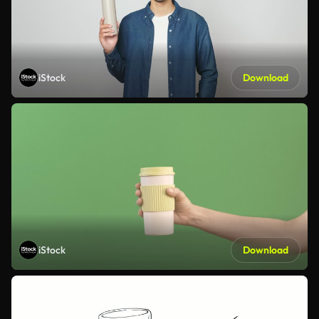
iStock
Download
iStock
Download