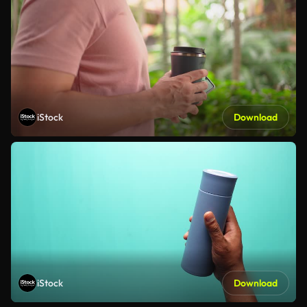
iStock
Download
iStock
Download