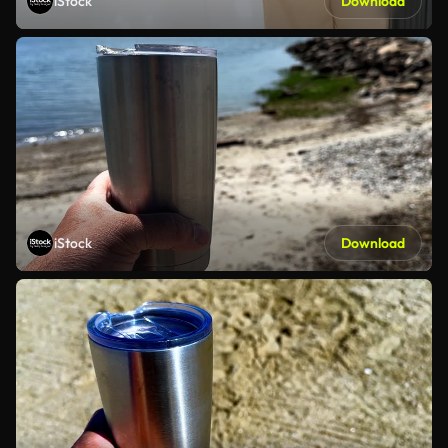
iStock
Download
iStock
Download