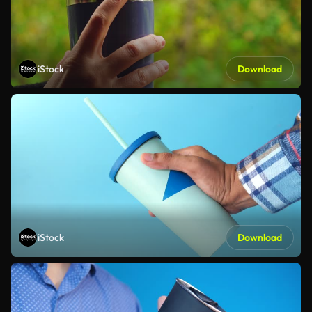
iStock
Download
iStock
Download