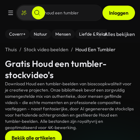
Inloggen
Alles bekijken
Coverr+
Natuur
Mensen
Liefde & Relaties
- Fitness
Thuis
Stock video beelden
Houd Een Tumbler
Gratis Houd een tumbler-
stockvideo's
Download Houd een tumbler-beelden van bioscoopkwaliteit voor
je creatieve projecten. Onze bibliotheek bevat een zorgvuldig
samengestelde mix van authentieke, door mensen gefilmde
video's – die echte momenten en professionele composities
vastleggen – naast fantasierijke, door AI gegenereerde stockclips
voor herhalende achtergronden en gestileerde Houd een
tumbler-beelden. Alle bestanden zijn royaltyvrij en
geoptimaliseerd voor 4K-bewerking.
Bekijk alle artikelen