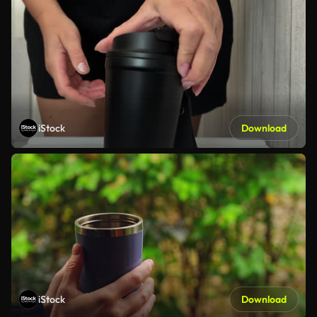
iStock
Download
iStock
Download