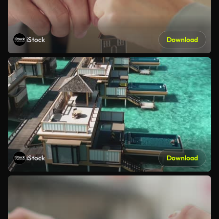
iStock
Download
iStock
Download