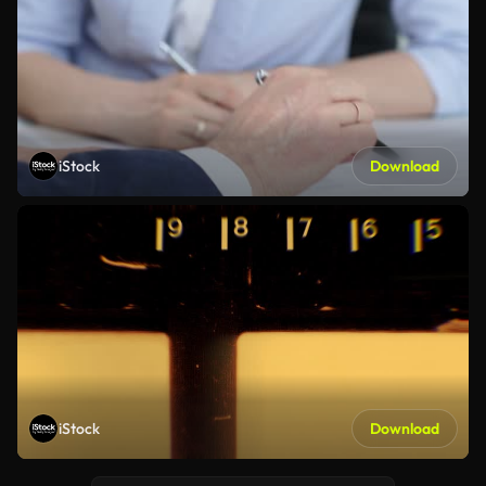
iStock
Download
iStock
Download