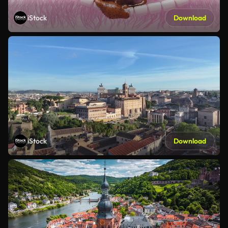
iStock
Download
iStock
Download