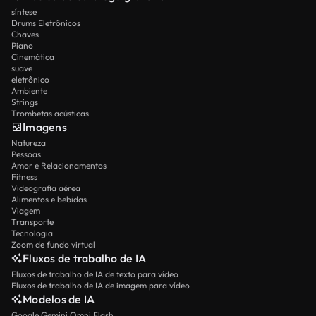
síntese
Drums Eletrônicos
Chaves
Piano
Cinemática
suave
eletrônico
Ambiente
Strings
Trombetas acústicas
Imagens
Natureza
Pessoas
Amor e Relacionamentos
Fitness
Videografia aérea
Alimentos e bebidas
Viagem
Transporte
Tecnologia
Zoom de fundo virtual
Fluxos de trabalho de IA
Fluxos de trabalho de IA de texto para vídeo
Fluxos de trabalho de IA de imagem para vídeo
Modelos de IA
Google Gemini Omni Flash