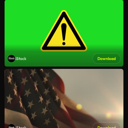
iStock
Download
iStock
Download