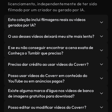
licenciamento, independentemente de ter sido
filmado por um criador ou gerado por IA.
Esta coleção inclui filmagens reais ou vídeos
gerados por IA?
Ambas. Esta é uma biblioteca híbrida composta
O uso desses vídeos deixará meu site mais lento?
por filmagens reais, feitas por humanos,
relacionadas a Conheça o Tumblr, juntamente com
Não, se você selecionar nossas versões
E se eu não conseguir encontrar a cena exata de
vídeos gerados por IA. Cada vídeo é claramente
otimizadas. Oferecemos formatos leves e prontos
Conheça o Tumblr que preciso?
identificado para que você sempre saiba o que
para a web, projetados para uso em segundo plano
Você pode criar um instantaneamente usando o
está usando.
— mantendo a alta qualidade, minimizando os
Preciso dar crédito ao usar vídeos do Coverr?
Coverr AI Studio. Basta descrever a cena — como
tempos de carregamento e melhorando métricas
"Conheça o Tumblr ao pôr do sol" — e o Studio
Não é necessário dar crédito. Todos os vídeos em
Posso usar vídeos do Coverr em conteúdo do
como LCP.
gerará um vídeo personalizado para você em
nossa biblioteca são livres de direitos autorais e
YouTube ou em anúncios pagos?
segundos, alinhado com nossos padrões de
podem ser usados sem mencionar o criador —
Sim. Todas as imagens de arquivo da Coverr
Existe alguma marca d'água nos vídeos de banco
licenciamento.
embora isso seja sempre bem-vindo.
podem ser usadas em vídeos monetizados do
de imagens gratuitos para download?
YouTube, promoções em redes sociais e anúncios
Não. Nenhum dos nossos vídeos gratuitos — sejam
de clientes — desde que você não esteja
Posso editar ou modificar vídeos do Coverr?
reais ou gerados por IA — inclui marcas d'água.