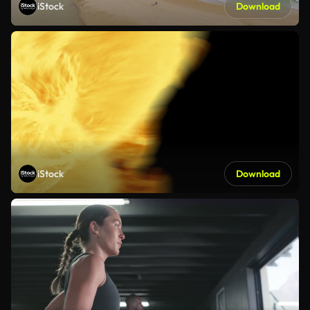
iStock
Download
iStock
Download