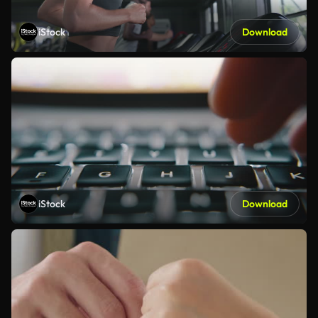
iStock
Download
iStock
Download