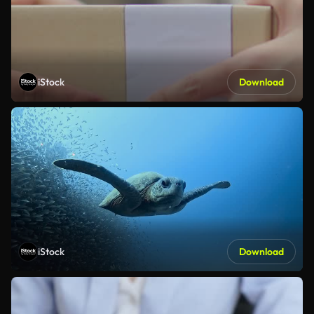
iStock
Download
iStock
Download