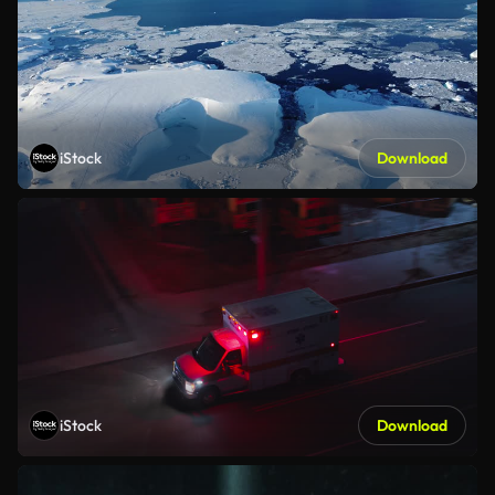
iStock
Download
iStock
Download