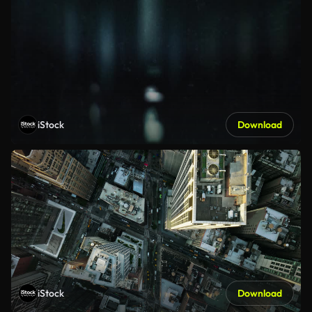
iStock
Download
iStock
Download