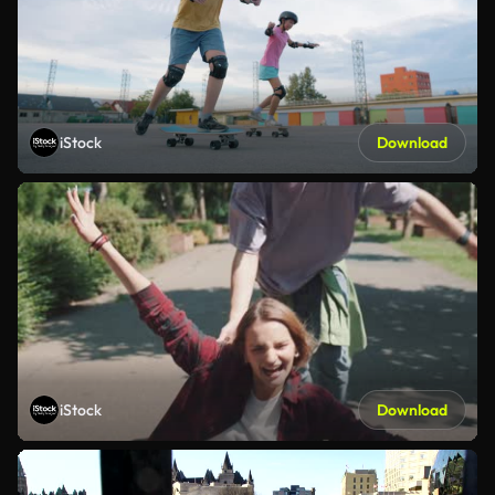
iStock
Download
iStock
Download