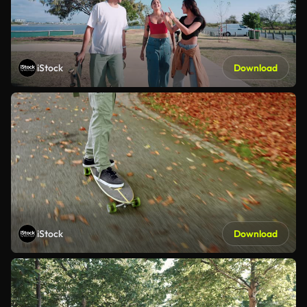
iStock
Download
iStock
Download