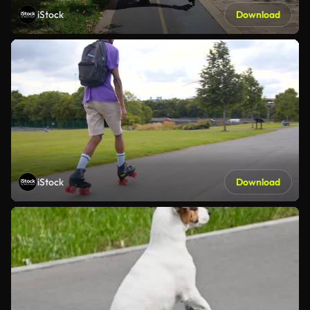
iStock
Download
iStock
Download