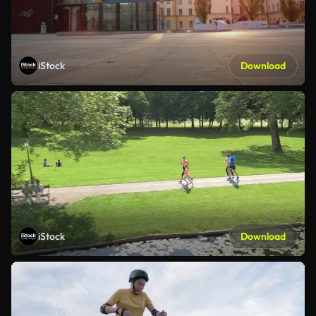
iStock
Download
iStock
Download