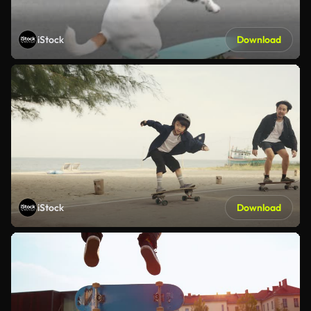
iStock
Download
iStock
Download