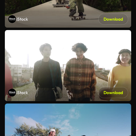
iStock
Download
iStock
Download