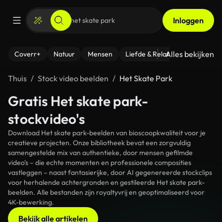
Inloggen
Alles bekijken
Coverr+
Natuur
Mensen
Liefde & Relaties
- Fitness
Thuis
Stock video beelden
Het Skate Park
Gratis Het skate park-
stockvideo's
Download Het skate park-beelden van bioscoopkwaliteit voor je
creatieve projecten. Onze bibliotheek bevat een zorgvuldig
samengestelde mix van authentieke, door mensen gefilmde
video's – die echte momenten en professionele composities
vastleggen – naast fantasierijke, door AI gegenereerde stockclips
voor herhalende achtergronden en gestileerde Het skate park-
beelden. Alle bestanden zijn royaltyvrij en geoptimaliseerd voor
4K-bewerking.
Bekijk alle artikelen