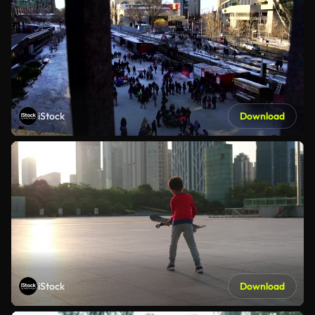
iStock
Download
iStock
Download