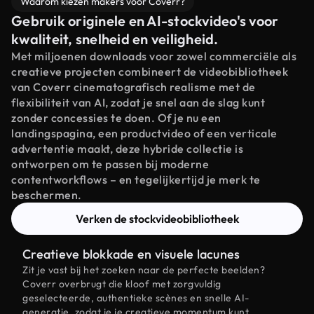
Waarom kiezen makers voor Coverr?
Gebruik originele en AI-stockvideo's voor
kwaliteit, snelheid en veiligheid.
Met miljoenen downloads voor zowel commerciële als
creatieve projecten combineert de videobibliotheek
van Coverr cinematografisch realisme met de
flexibiliteit van AI, zodat je snel aan de slag kunt
zonder concessies te doen. Of je nu een
landingspagina, een productvideo of een verticale
advertentie maakt, deze hybride collectie is
ontworpen om te passen bij moderne
contentworkflows – en tegelijkertijd je merk te
beschermen.
Verken de stockvideobibliotheek
Creatieve blokkade en visuele lacunes
Zit je vast bij het zoeken naar de perfecte beelden?
Coverr overbrugt die kloof met zorgvuldig
geselecteerde, authentieke scènes en snelle AI-
generatie, zodat je je creatieve momentum kunt