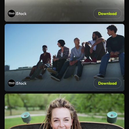
iStock
Download
iStock
Download