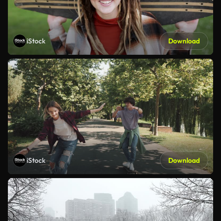
iStock
Download
iStock
Download