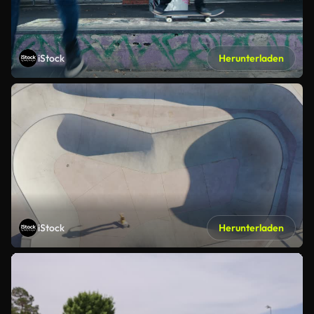
iStock
Herunterladen
iStock
Herunterladen