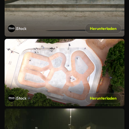
iStock
Herunterladen
iStock
Herunterladen