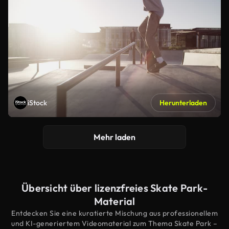
iStock
Herunterladen
Mehr laden
Übersicht über lizenzfreies Skate Park-
Material
Entdecken Sie eine kuratierte Mischung aus professionellem
und KI-generiertem Videomaterial zum Thema Skate Park –