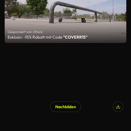
Gesponsert von iStock
Exklusiv: -15% Rabatt mit Code
"COVERR15"
Nachbilden