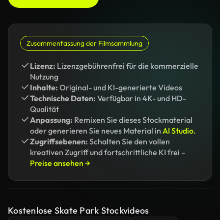
Zusammenfassung der Filmsammlung
Lizenz:
Lizenzgebührenfrei für die kommerzielle
Nutzung
Inhalte:
Original- und KI-generierte Videos
Technische Daten:
Verfügbar in 4K- und HD-
Qualität
Anpassung:
Remixen Sie dieses Stockmaterial
oder generieren Sie neues Material in
AI Studio.
Zugriffsebenen:
Schalten Sie den vollen
kreativen Zugriff und fortschrittliche KI frei –
Preise ansehen →
Kostenlose Skate Park Stockvideos