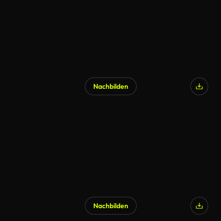
Nachbilden
Nachbilden