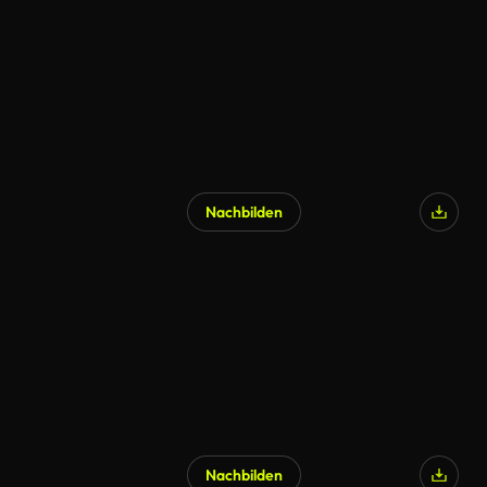
Nachbilden
Nachbilden