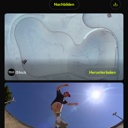
Nachbilden
iStock
Herunterladen