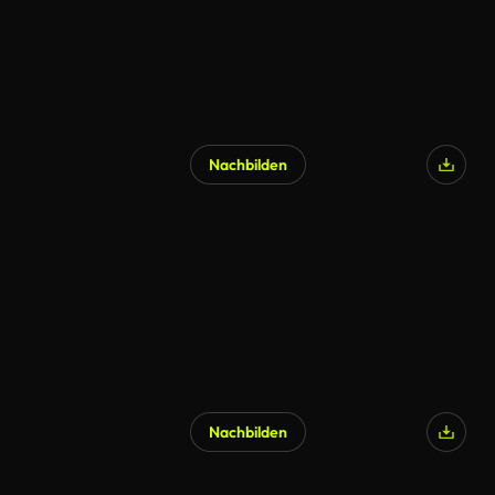
Nachbilden
Nachbilden