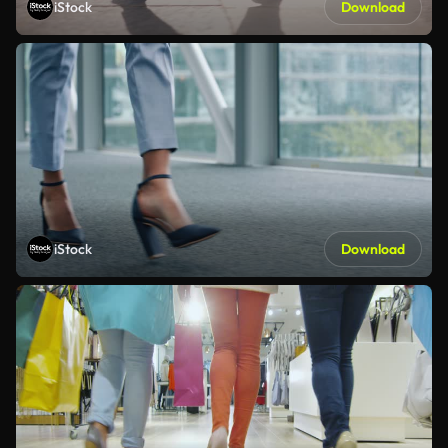
iStock
Download
iStock
Download