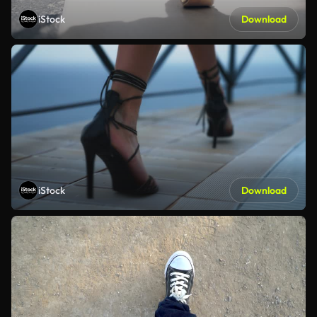
iStock
Download
iStock
Download