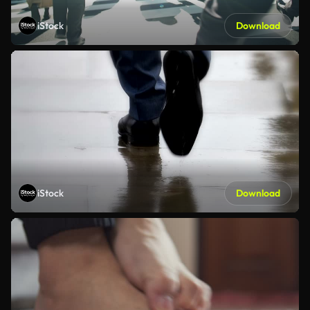
iStock
Download
iStock
Download