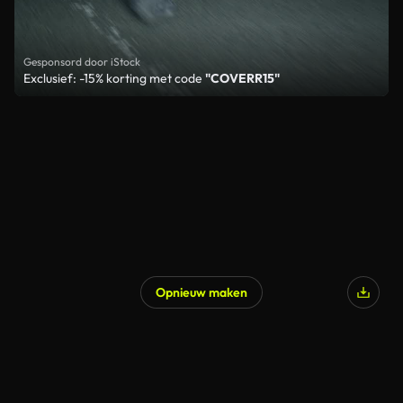
Gesponsord door iStock
Exclusief: -15% korting met code
"COVERR15"
Opnieuw maken