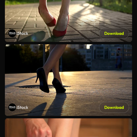
iStock
Download
iStock
Download