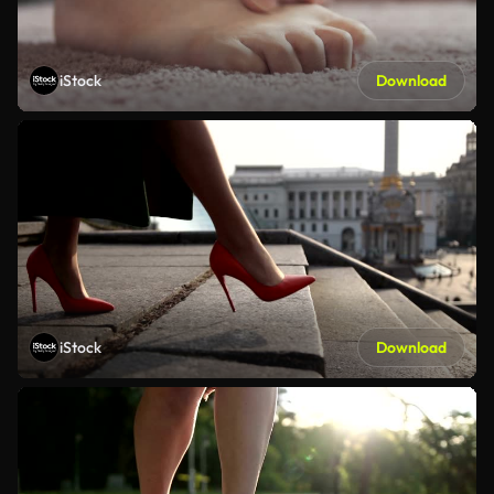
iStock
Download
iStock
Download