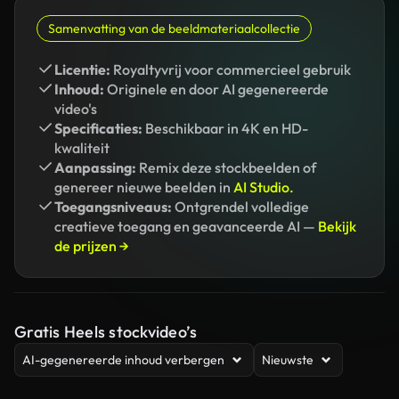
Samenvatting van de beeldmateriaalcollectie
Licentie:
Royaltyvrij voor commercieel gebruik
Inhoud:
Originele en door AI gegenereerde
video's
Specificaties:
Beschikbaar in 4K en HD-
kwaliteit
Aanpassing:
Remix deze stockbeelden of
genereer nieuwe beelden in
AI Studio.
Toegangsniveaus:
Ontgrendel volledige
creatieve toegang en geavanceerde AI —
Bekijk
de prijzen →
Gratis Heels stockvideo’s
AI-gegenereerde inhoud verbergen
Nieuwste