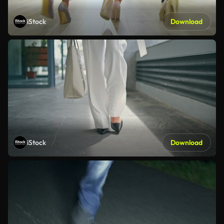
iStock
Download
iStock
Download