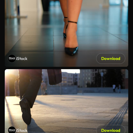
iStock
Download
iStock
Download