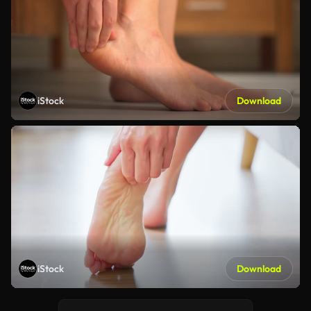
iStock
Download
iStock
Download