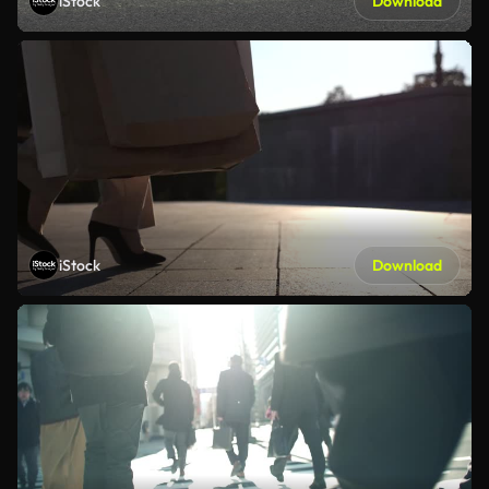
iStock
Download
iStock
Download