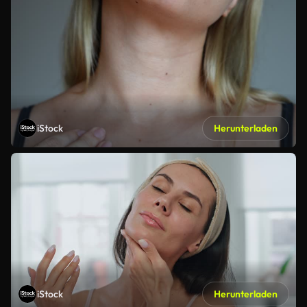
iStock
Herunterladen
iStock
Herunterladen