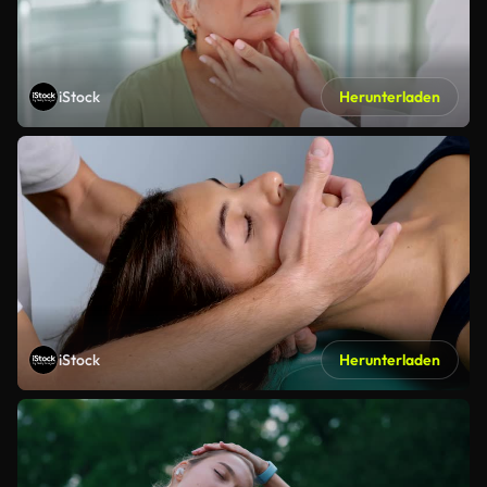
iStock
Herunterladen
iStock
Herunterladen