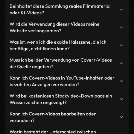
Beinhaltet diese Sammlung reales Filmmaterial
oder KI-Videos?
Beides. Es handelt sich um eine Hybridbibliothek
Wird die Verwendung dieser Videos meine
aus realen, von Menschen aufgenommenen
Website verlangsamen?
Filmaufnahmen zum Thema Hals und KI-
Nicht, wenn Sie unsere optimierten Versionen
Was ist, wenn ich die exakte Halsszene, die ich
generierten Videos. Jedes Video ist eindeutig
wählen. Wir bieten schlanke, webfähige Formate,
benötige, nicht finden kann?
beschriftet, sodass Sie immer wissen, was Sie
die für die Hintergrundverarbeitung entwickelt
verwenden.
Mit Coverr AI Studio erstellen Sie im
Muss ich bei der Verwendung von Coverr-Videos
wurden – so bleibt die Qualität hoch, während
Handumdrehen ein solches Video. Beschreiben Sie
die Quelle angeben?
gleichzeitig die Ladezeiten minimiert und
einfach die Szene – zum Beispiel "Hals bei
Kennzahlen wie LCP verbessert werden.
Eine Namensnennung ist nicht erforderlich. Alle
Kann ich Coverr-Videos in YouTube-Inhalten oder
Sonnenuntergang" – und das Studio generiert
Videos in unserer Stockbibliothek sind lizenzfrei
bezahlten Anzeigen verwenden?
innerhalb von Sekunden ein individuelles Video für
und können ohne Nennung des Urhebers
Sie, das unseren Lizenzbestimmungen entspricht.
Ja. Sämtliches Stockmaterial von Coverr darf in
Wird bei kostenlosen Stockvideo-Downloads ein
verwendet werden – wir freuen uns aber immer
monetarisierten YouTube-Videos, Social-Media-
Wasserzeichen angezeigt?
darüber.
Werbeaktionen und Kundenanzeigen verwendet
Nein. Keines unserer kostenlosen Videos – egal ob
Kann ich Coverr-Videos bearbeiten oder
werden – solange Sie das Material selbst nicht als
echt oder KI-generiert – enthält Wasserzeichen.
verändern?
eigenständiges Produkt weiterverkaufen oder
Sie erhalten sauberes, sofort einsatzbereites
weiterverbreiten.
Ja. Sie dürfen unsere Videos gerne kürzen,
Worin besteht der Unterschied zwischen
Videomaterial.