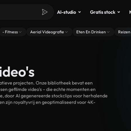
AI-studio
Gratis stock
- Fitness
Aerial Videografie
Eten En Drinken
Reizen
ideo's
atieve projecten. Onze bibliotheek bevat een
sen gefilmde video's – die echte momenten en
ke, door AI gegenereerde stockclips voor herhalende
n zijn royaltyvrij en geoptimaliseerd voor 4K-