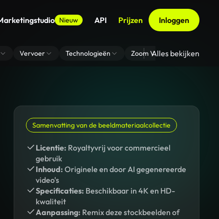
Marketingstudio
API
Prijzen
Inloggen
Nieuw
Alles bekijken
Vervoer
Technologieën
Zoom Virtuele Achtergrond
Samenvatting van de beeldmateriaalcollectie
Licentie:
Royaltyvrij voor commercieel
gebruik
Inhoud:
Originele en door AI gegenereerde
video's
Specificaties:
Beschikbaar in 4K en HD-
kwaliteit
Aanpassing:
Remix deze stockbeelden of