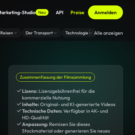
arketing-Studio
API
Preise
Anmelden
Neu
Alle anzeigen
Reisen
Der Transport
Technologie
Zoom Virtuelle H
Zusammenfassung der Filmsammlung
Lizenz:
Lizenzgebührenfrei für die
kommerzielle Nutzung
Inhalte:
Original- und KI-generierte Videos
Technische Daten:
Verfügbar in 4K- und
HD-Qualität
Anpassung:
Remixen Sie dieses
Stockmaterial oder generieren Sie neues