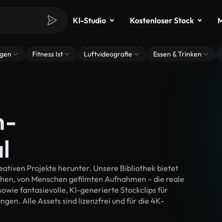
KI-Studio
Kostenloser Stock
M
ngen
Fitness Ist
Luftvideografie
Essen & Trinken
n-
l
ativen Projekte herunter. Unsere Bibliothek bietet
chen, von Menschen gefilmten Aufnahmen – die reale
wie fantasievolle, KI-generierte Stockclips für
gen. Alle Assets sind lizenzfrei und für die 4K-