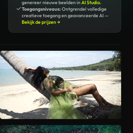
genereer nieuwe beelden in
AI Studio.
Toegangsniveaus:
Ontgrendel volledige
creatieve toegang en geavanceerde AI —
Bekijk de prijzen →