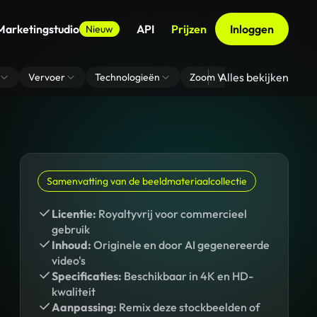
Marketingstudio
API
Prijzen
Inloggen
Nieuw
Alles bekijken
Vervoer
Technologieën
Zoom Virtuele Achtergrond
Samenvatting van de beeldmateriaalcollectie
Licentie:
Royaltyvrij voor commercieel
gebruik
Inhoud:
Originele en door AI gegenereerde
video's
Specificaties:
Beschikbaar in 4K en HD-
kwaliteit
Aanpassing:
Remix deze stockbeelden of