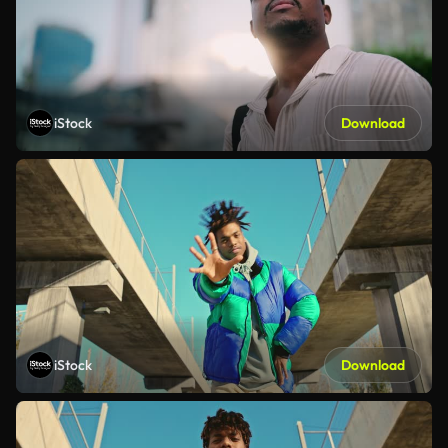
iStock
Download
iStock
Download