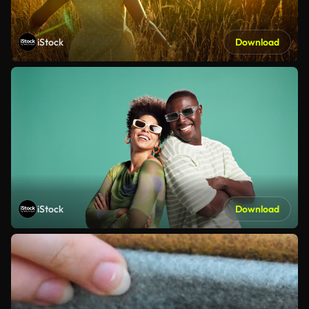
iStock
Download
iStock
Download