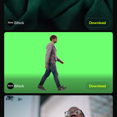
iStock
Download
iStock
Download