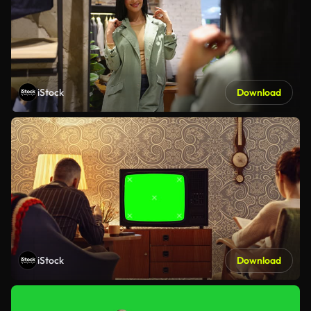
iStock
Download
iStock
Download