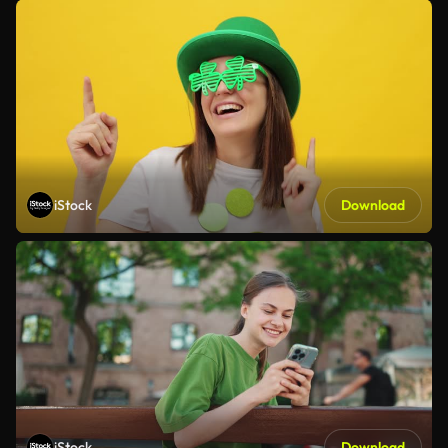
iStock
Download
iStock
Download