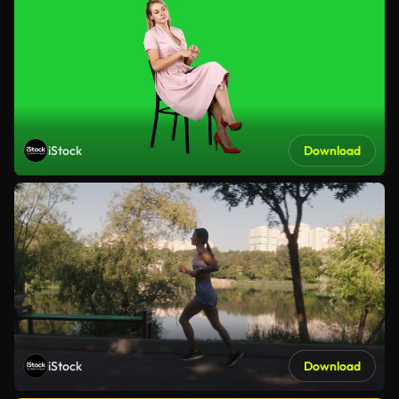
iStock
Download
iStock
Download