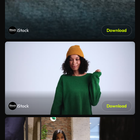
iStock
Download
iStock
Download