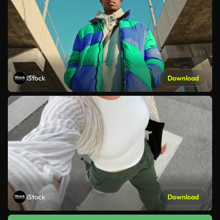
iStock
Download
iStock
Download