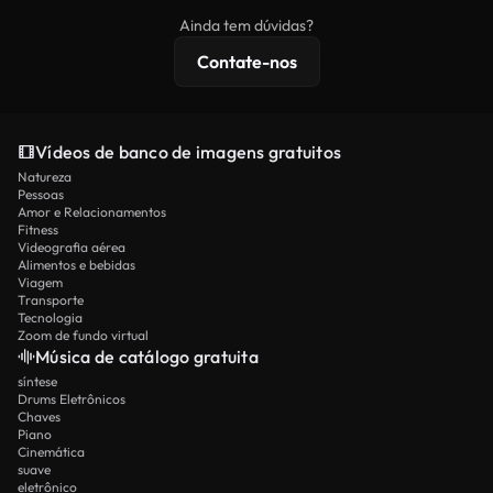
imagens exclusivas, resolução 4K e proteções de
Ainda tem dúvidas?
licenciamento estendidas.
Contate-nos
Vídeos de banco de imagens gratuitos
Natureza
Pessoas
Amor e Relacionamentos
Fitness
Videografia aérea
Alimentos e bebidas
Viagem
Transporte
Tecnologia
Zoom de fundo virtual
Música de catálogo gratuita
síntese
Drums Eletrônicos
Chaves
Piano
Cinemática
suave
eletrônico