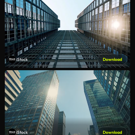
iStock
Download
iStock
Download