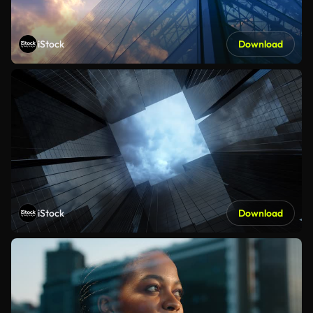
iStock
Download
iStock
Download