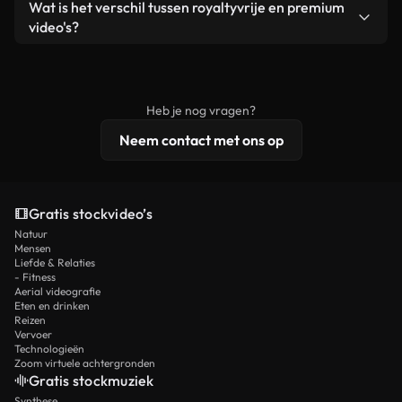
Ja. Je mag onze video's inkorten, bijsnijden of
Wat is het verschil tussen royaltyvrije en premium
een losstaand product.
remixen. Zorg er wel voor dat het eindproduct
video's?
voldoet aan onze licentievoorwaarden en niet als
Royaltyvrije video's bevatten commerciële
onbewerkt stockmateriaal wordt verspreid.
rechten, terwijl premium content exclusieve
beelden, 4K-resolutie en uitgebreidere
Heb je nog vragen?
licentiebescherming omvat.
Neem contact met ons op
Gratis stockvideo’s
Natuur
Mensen
Liefde & Relaties
- Fitness
Aerial videografie
Eten en drinken
Reizen
Vervoer
Technologieën
Zoom virtuele achtergronden
Gratis stockmuziek
Synthese