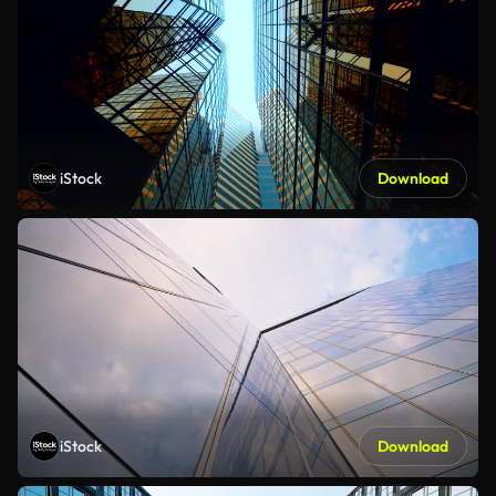
iStock
Download
iStock
Download