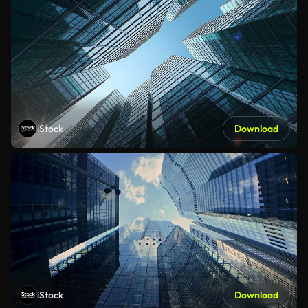
iStock
Download
iStock
Download