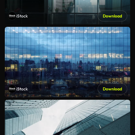
iStock
Download
iStock
Download