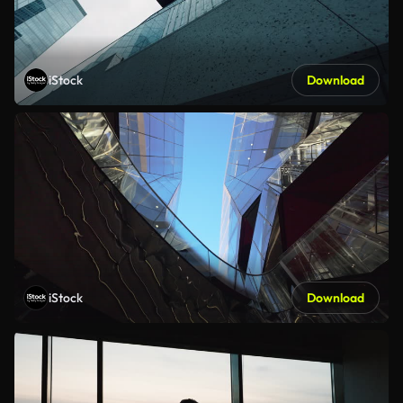
iStock
Download
iStock
Download