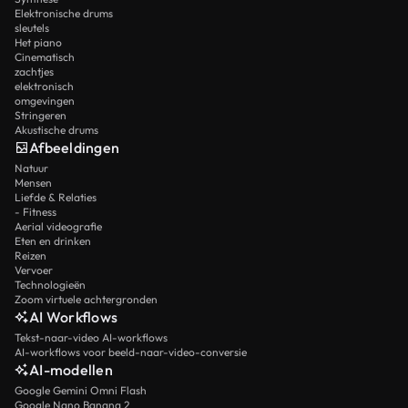
Elektronische drums
sleutels
Het piano
Cinematisch
zachtjes
elektronisch
omgevingen
Stringeren
Akustische drums
Afbeeldingen
Natuur
Mensen
Liefde & Relaties
- Fitness
Aerial videografie
Eten en drinken
Reizen
Vervoer
Technologieën
Zoom virtuele achtergronden
AI Workflows
Tekst-naar-video AI-workflows
AI-workflows voor beeld-naar-video-conversie
AI-modellen
Google Gemini Omni Flash
Google Nano Banana 2