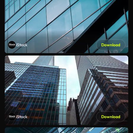
iStock
Download
iStock
Download