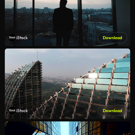
iStock
Download
iStock
Download