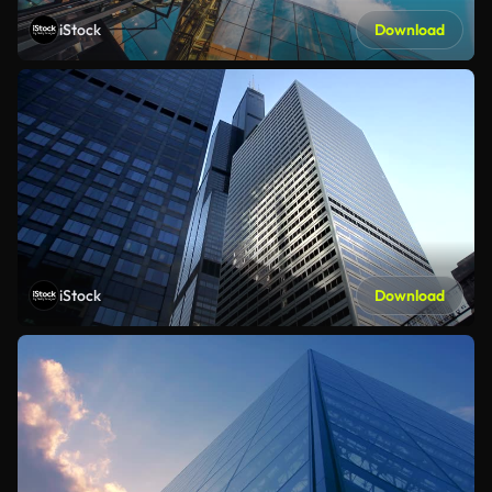
iStock
Download
iStock
Download