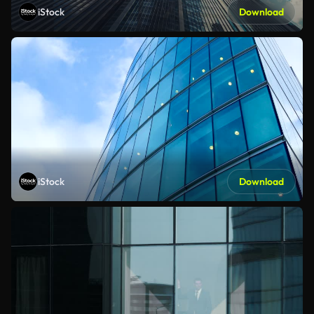
iStock
Download
iStock
Download