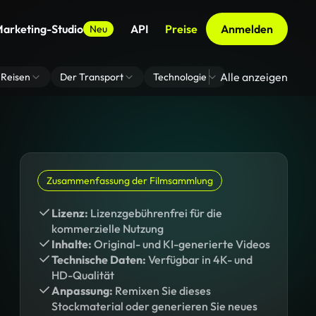
arketing-Studio
API
Preise
Anmelden
Neu
Alle anzeigen
Reisen
Der Transport
Technologie
Zoom Virtuelle H
Zusammenfassung der Filmsammlung
Lizenz:
Lizenzgebührenfrei für die
kommerzielle Nutzung
Inhalte:
Original- und KI-generierte Videos
Technische Daten:
Verfügbar in 4K- und
HD-Qualität
Anpassung:
Remixen Sie dieses
Stockmaterial oder generieren Sie neues