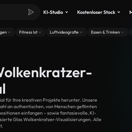
KI-Studio
Kostenloser Stock
M
ngen
Fitness Ist
Luftvideografie
Essen & Trinken
Wolkenkratzer-
l
 für Ihre kreativen Projekte herunter. Unsere
wahl an authentischen, von Menschen gefilmten
itionen einfangen – sowie fantasievolle, KI-
isierte Glas Wolkenkratzer-Visualisierungen. Alle
t.