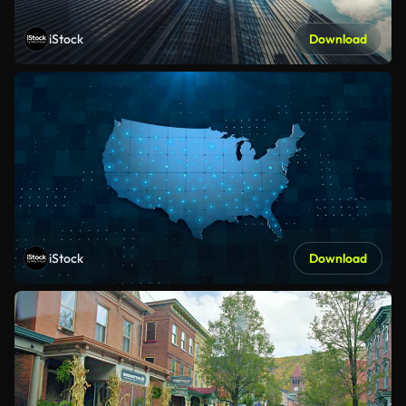
iStock
Download
iStock
Download