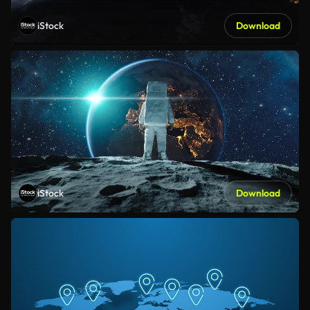
iStock
Download
iStock
Download