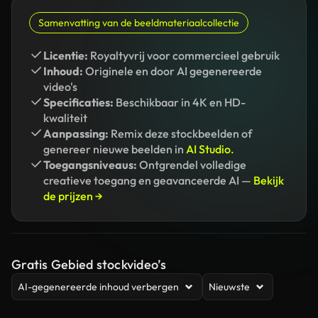
Samenvatting van de beeldmateriaalcollectie
Licentie:
Royaltyvrij voor commercieel gebruik
Inhoud:
Originele en door AI gegenereerde
video's
Specificaties:
Beschikbaar in 4K en HD-
kwaliteit
Aanpassing:
Remix deze stockbeelden of
genereer nieuwe beelden in
AI Studio.
Toegangsniveaus:
Ontgrendel volledige
creatieve toegang en geavanceerde AI —
Bekijk
de prijzen →
Gratis Gebied stockvideo’s
AI-gegenereerde inhoud verbergen
Nieuwste