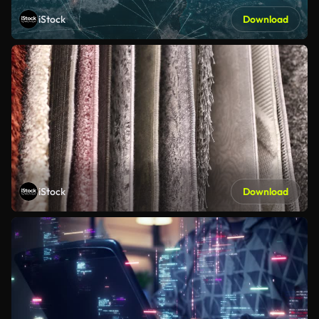
iStock
Download
iStock
Download