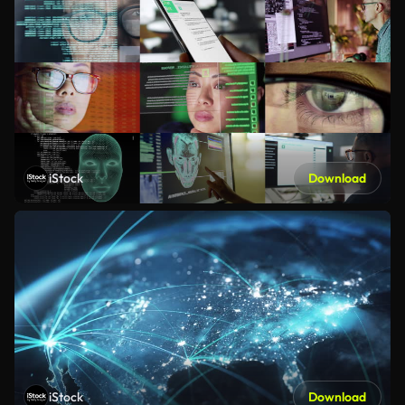
iStock
Download
iStock
Download