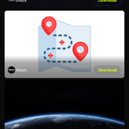
iStock
Download
iStock
Download