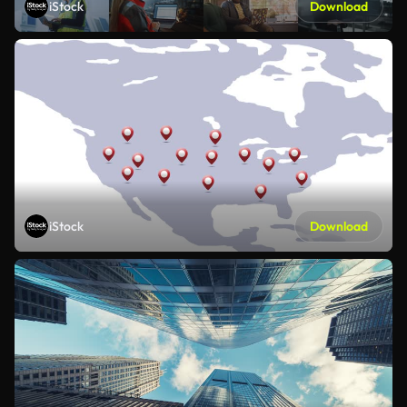
iStock
Download
iStock
Download