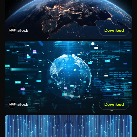
iStock
Download
iStock
Download