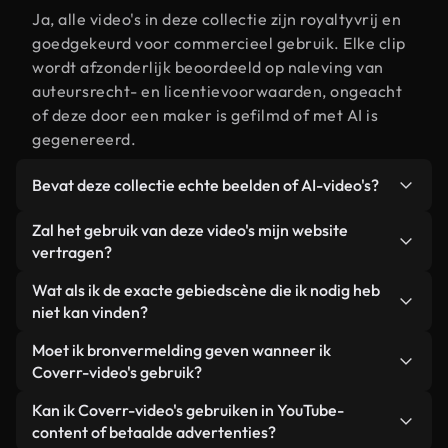
Ja, alle video's in deze collectie zijn royaltyvrij en
goedgekeurd voor commercieel gebruik. Elke clip
wordt afzonderlijk beoordeeld op naleving van
auteursrecht- en licentievoorwaarden, ongeacht
of deze door een maker is gefilmd of met AI is
gegenereerd.
Bevat deze collectie echte beelden of AI-video's?
Beide. Dit is een hybride bibliotheek die bestaat
Zal het gebruik van deze video's mijn website
uit echte, door mensen gefilmde beelden van
vertragen?
gebied, aangevuld met door AI gegenereerde
Niet als u voor onze geoptimaliseerde versies
Wat als ik de exacte gebiedscène die ik nodig heb
video's. Elke video is duidelijk gelabeld, zodat je
kiest. Wij bieden lichtgewicht, webklare formaten
niet kan vinden?
altijd weet wat je gebruikt.
die ontworpen zijn voor gebruik op de
Met Coverr AI Studio maak je direct een video.
Moet ik bronvermelding geven wanneer ik
achtergrond. Zo blijft de kwaliteit hoog, worden de
Beschrijf de scène – bijvoorbeeld "gebied bij
Coverr-video's gebruik?
laadtijden geminimaliseerd en worden
zonsondergang" – en de Studio genereert binnen
statistieken zoals LCP verbeterd.
Naamsvermelding is niet vereist. Alle video's in
Kan ik Coverr-video's gebruiken in YouTube-
enkele seconden een gepersonaliseerde video die
onze stockbibliotheek zijn royaltyvrij en kunnen
content of betaalde advertenties?
voldoet aan onze licentievoorwaarden.