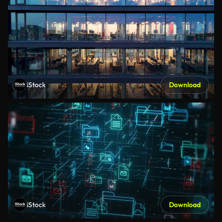
iStock
Download
iStock
Download