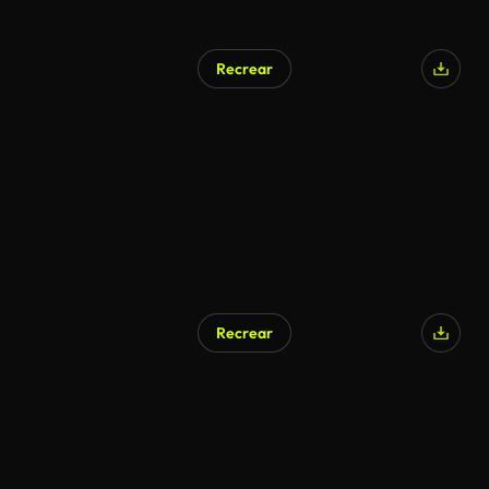
Recrear
Recrear