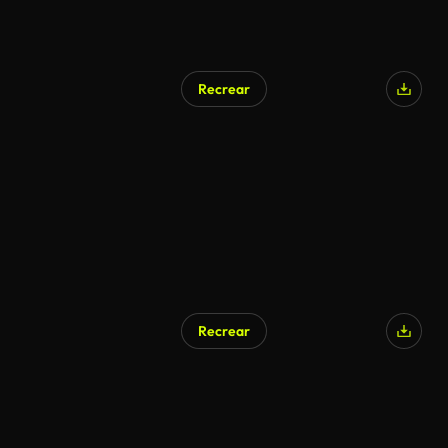
Recrear
Recrear