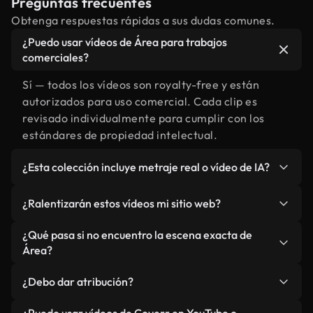
Preguntas frecuentes
Obtenga respuestas rápidas a sus dudas comunes.
¿Puedo usar vídeos de Área para trabajos
comerciales?
Sí — todos los vídeos son royalty-free y están
autorizados para uso comercial. Cada clip es
revisado individualmente para cumplir con los
estándares de propiedad intelectual.
¿Esta colección incluye metraje real o vídeo de IA?
Ambos. Es una biblioteca híbrida de metraje real
¿Ralentizarán estos vídeos mi sitio web?
relacionado con Área y vídeos generados por IA.
Todo está claramente etiquetado.
No si selecciona nuestras versiones optimizadas
¿Qué pasa si no encuentro la escena exacta de
para web, diseñadas específicamente para uso de
Área?
fondo y para mantener un rendimiento óptimo de
Puedes crear una al instante usando Coverr AI
métricas como LCP.
¿Debo dar atribución?
Studio. Describe la escena, como "Área al
atardecer", y la IA la generará en segundos
No es necesario. Todos los vídeos en nuestra