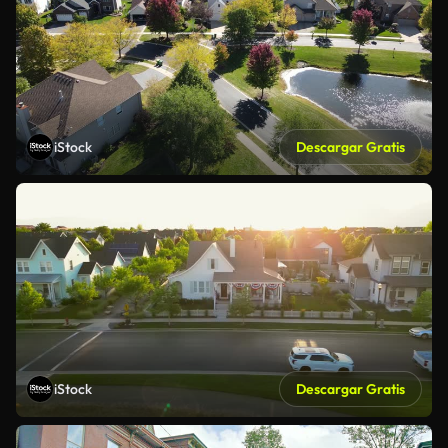
iStock
Descargar Gratis
iStock
Descargar Gratis