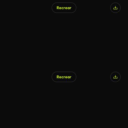
Recrear
Recrear