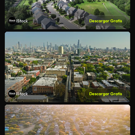
iStock
Descargar Gratis
iStock
Descargar Gratis