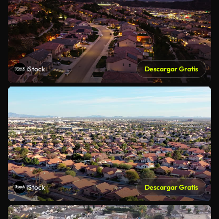
iStock
Descargar Gratis
iStock
Descargar Gratis