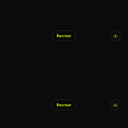
Recrear
Recrear