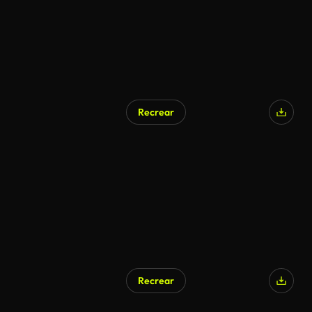
Recrear
Recrear