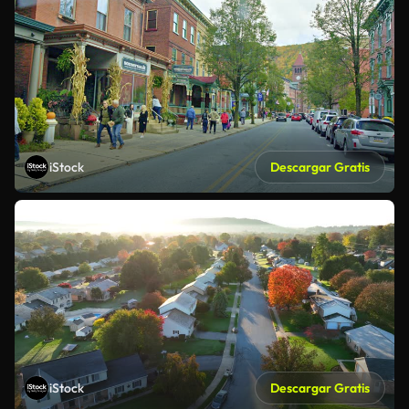
iStock
Descargar Gratis
iStock
Descargar Gratis