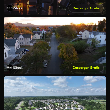
iStock
Descargar Gratis
iStock
Descargar Gratis