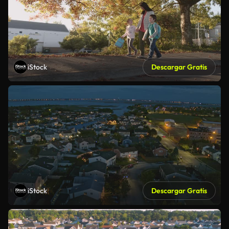
iStock
Descargar Gratis
iStock
Descargar Gratis