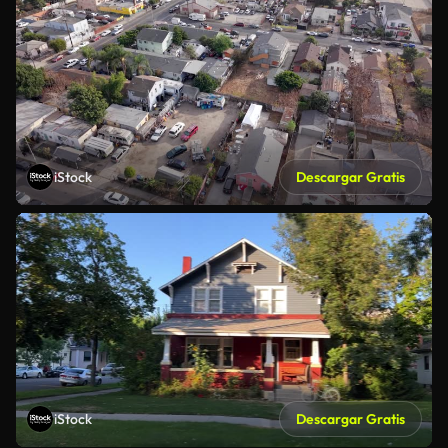
iStock
Descargar Gratis
iStock
Descargar Gratis