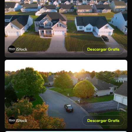
iStock
Descargar Gratis
iStock
Descargar Gratis