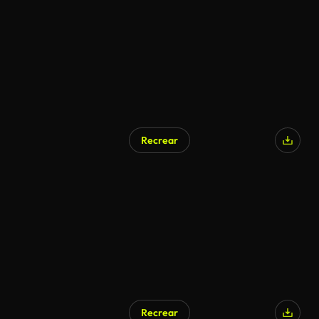
Recrear
Recrear