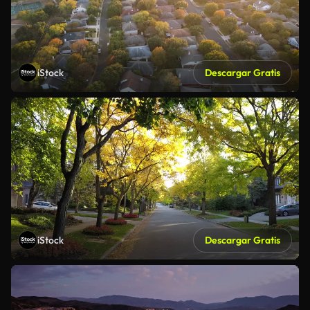
iStock
Descargar Gratis
iStock
Descargar Gratis