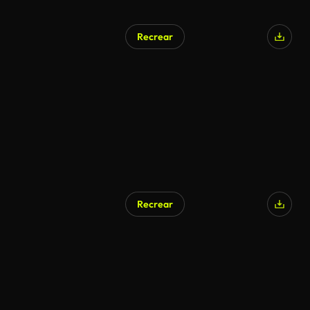
Recrear
Recrear