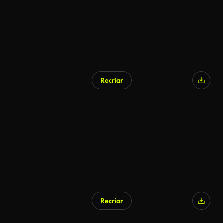
Recriar
Recriar