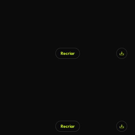
Recriar
Recriar