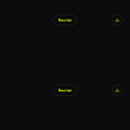
Recriar
Recriar