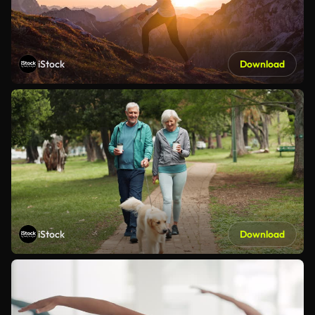
iStock
Download
iStock
Download