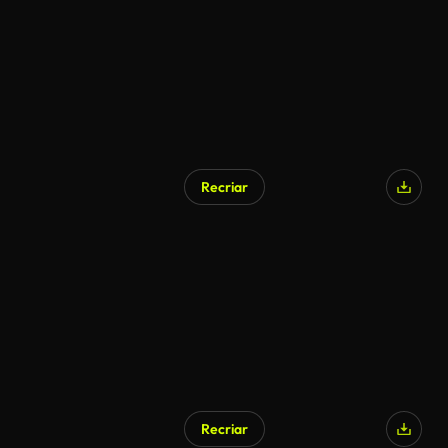
Recriar
Recriar