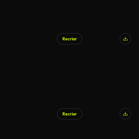
Recriar
Recriar