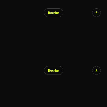
Recriar
Recriar