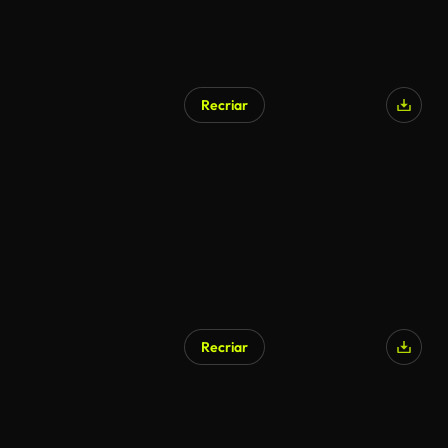
Recriar
Recriar