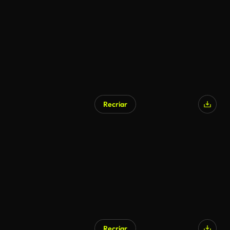
Recriar
Recriar