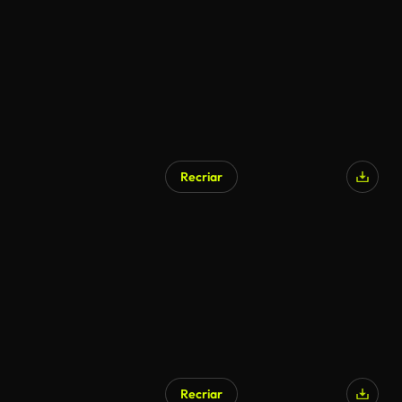
Recriar
Recriar