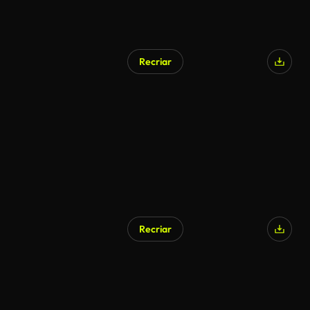
Recriar
Recriar