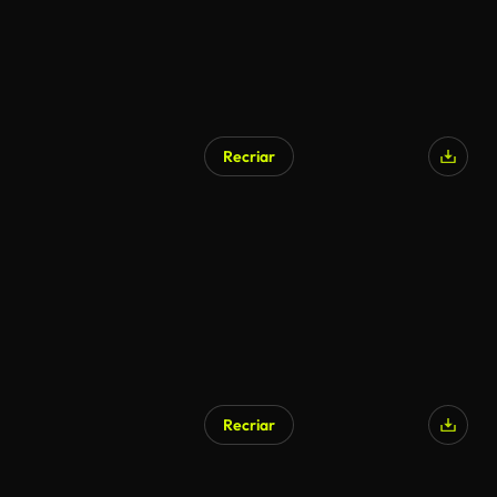
Recriar
Recriar