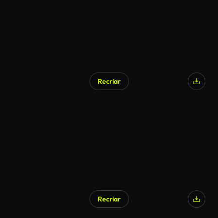
Recriar
Recriar