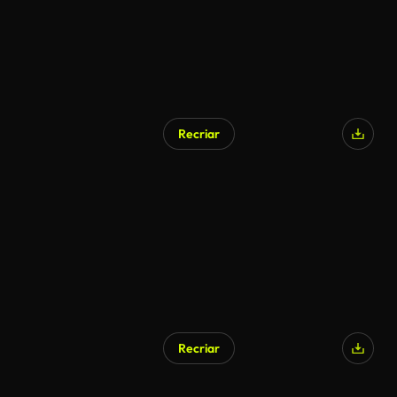
Recriar
Recriar