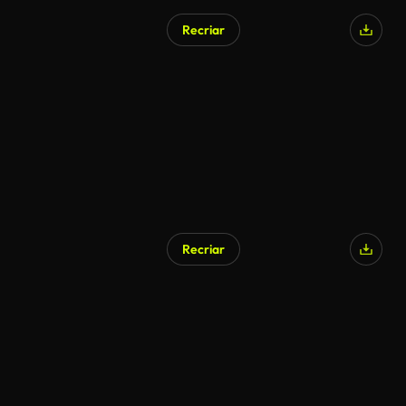
Recriar
Recriar