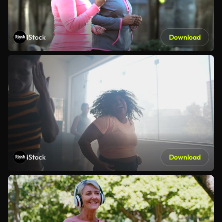
iStock
Download
iStock
Download