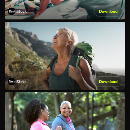
iStock
Download
iStock
Download