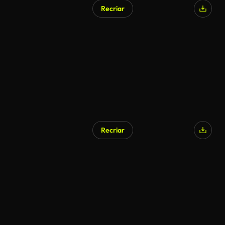
Recriar
Recriar