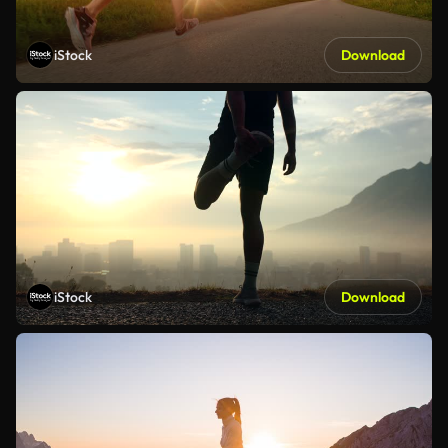
iStock
Download
iStock
Download