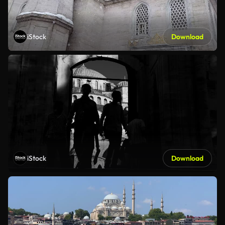
iStock
Download
iStock
Download