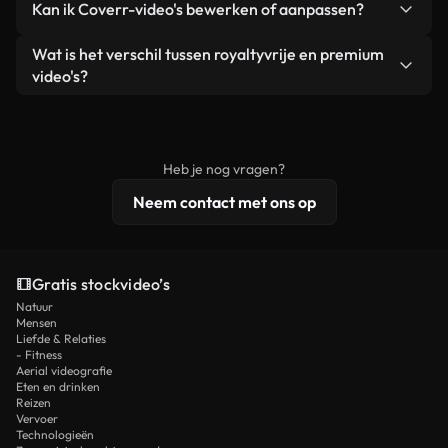
Kan ik Coverr-video's bewerken of aanpassen?
advertenties van klanten, zolang je de beelden
zijn of door AI gegenereerd – bevat watermerken.
zelf niet doorverkoopt of opnieuw distribueert als
Je krijgt schoon, direct bruikbaar beeldmateriaal.
Ja. Je mag onze video's inkorten, bijsnijden of
Wat is het verschil tussen royaltyvrije en premium
een losstaand product.
remixen. Zorg er wel voor dat het eindproduct
video's?
voldoet aan onze licentievoorwaarden en niet als
Royaltyvrije video's bevatten commerciële
onbewerkt stockmateriaal wordt verspreid.
rechten, terwijl premium content exclusieve
beelden, 4K-resolutie en uitgebreidere
Heb je nog vragen?
licentiebescherming omvat.
Neem contact met ons op
Gratis stockvideo’s
Natuur
Mensen
Liefde & Relaties
- Fitness
Aerial videografie
Eten en drinken
Reizen
Vervoer
Technologieën