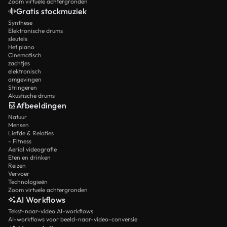
Zoom virtuele achtergronden
Gratis stockmuziek
Synthese
Elektronische drums
sleutels
Het piano
Cinematisch
zachtjes
elektronisch
omgevingen
Stringeren
Akustische drums
Afbeeldingen
Natuur
Mensen
Liefde & Relaties
- Fitness
Aerial videografie
Eten en drinken
Reizen
Vervoer
Technologieën
Zoom virtuele achtergronden
AI Workflows
Tekst-naar-video AI-workflows
AI-workflows voor beeld-naar-video-conversie