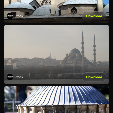
iStock
Download
iStock
Download