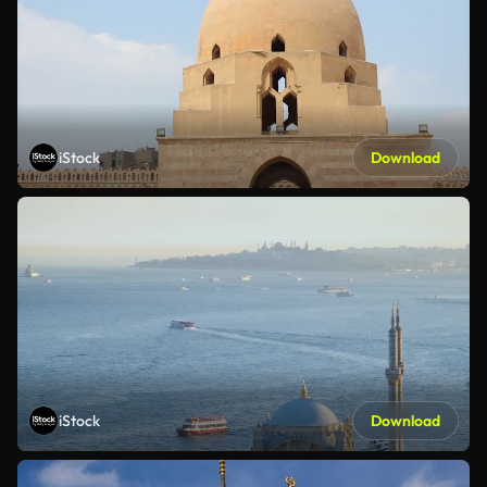
iStock
Download
iStock
Download