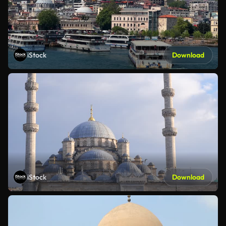
iStock
Download
iStock
Download