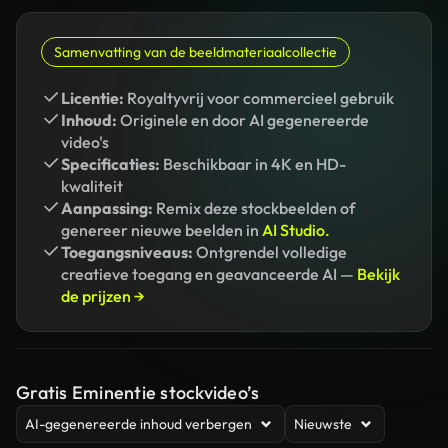
Samenvatting van de beeldmateriaalcollectie
Licentie:
Royaltyvrij voor commercieel gebruik
Inhoud:
Originele en door AI gegenereerde
video's
Specificaties:
Beschikbaar in 4K en HD-
kwaliteit
Aanpassing:
Remix deze stockbeelden of
genereer nieuwe beelden in
AI Studio.
Toegangsniveaus:
Ontgrendel volledige
creatieve toegang en geavanceerde AI —
Bekijk
de prijzen →
Gratis Eminentie stockvideo’s
AI-gegenereerde inhoud verbergen
Nieuwste