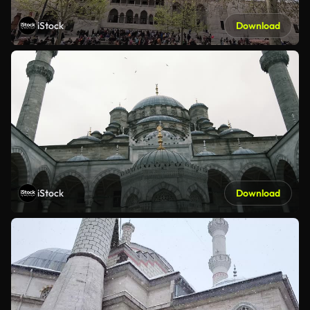
iStock
Download
iStock
Download