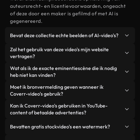
auteursrecht- en licentievoorwaarden, ongeacht
of deze door een maker is gefilmd of met AI is
gegenereerd.
Bevat deze collectie echte beelden of AI-video's?
Beide. Dit is een hybride bibliotheek die bestaat
Zal het gebruik van deze video's mijn website
uit echte, door mensen gefilmde beelden van
vertragen?
eminentie, aangevuld met door AI gegenereerde
Niet als u voor onze geoptimaliseerde versies
Wat als ik de exacte eminentiescène die ik nodig
video's. Elke video is duidelijk gelabeld, zodat je
kiest. Wij bieden lichtgewicht, webklare formaten
heb niet kan vinden?
altijd weet wat je gebruikt.
die ontworpen zijn voor gebruik op de
Met Coverr AI Studio maak je direct een video.
Moet ik bronvermelding geven wanneer ik
achtergrond. Zo blijft de kwaliteit hoog, worden de
Beschrijf de scène – bijvoorbeeld "eminentie bij
Coverr-video's gebruik?
laadtijden geminimaliseerd en worden
zonsondergang" – en de Studio genereert binnen
statistieken zoals LCP verbeterd.
Naamsvermelding is niet vereist. Alle video's in
Kan ik Coverr-video's gebruiken in YouTube-
enkele seconden een gepersonaliseerde video die
onze stockbibliotheek zijn royaltyvrij en kunnen
content of betaalde advertenties?
voldoet aan onze licentievoorwaarden.
worden gebruikt zonder de maker te vermelden –
Ja. Alle stockbeelden van Coverr kunnen worden
hoewel dit altijd op prijs wordt gesteld.
Bevatten gratis stockvideo's een watermerk?
gebruikt in YouTube-video's met advertentie-
inkomsten, promoties op sociale media en
Nee. Geen van onze gratis video's – of ze nu echt