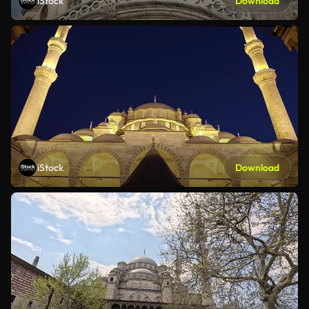
iStock
Download
iStock
Download