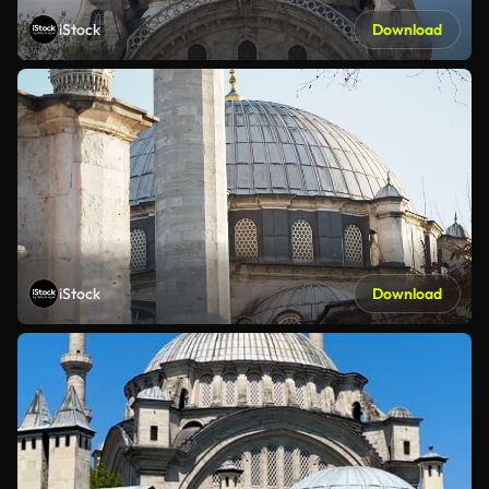
iStock
Download
iStock
Download