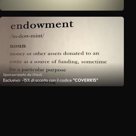
Sponsorizzato da iStock
Esclusivo: -15% di sconto con il codice
"COVERR15"