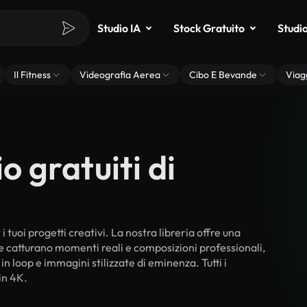
Studio IA
Stock Gratuito
Studi
Il Fitness
Videografia Aerea
Cibo E Bevande
Viag
o gratuiti di
 tuoi progetti creativi. La nostra libreria offre una
he catturano momenti reali e composizioni professionali,
in loop e immagini stilizzate di eminenza. Tutti i
in 4K.