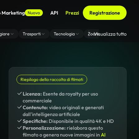
o Marketing
API
Prezzi
Registrazione
Nuovo
Visualizza tutto
giare
Trasporti
Tecnologia
Zoom Di Sfondo Virtuale
Riepilogo della raccolta di filmati
Licenza:
Esente da royalty per uso
commerciale
Contenuto:
video originali e generati
dall'intelligenza artificiale
Specifiche:
Disponibile in qualità 4K e HD
Personalizzazione:
rielabora questo
filmato o genera nuove immagini in
AI