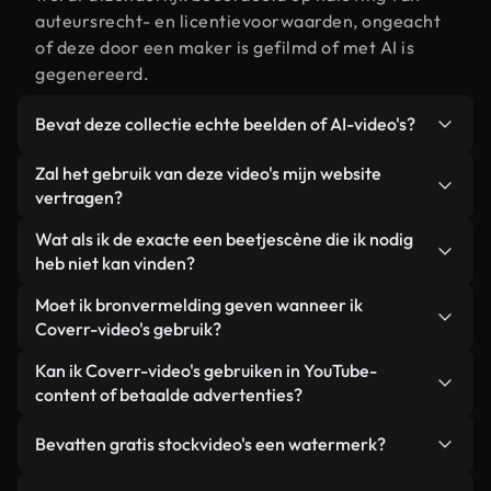
auteursrecht- en licentievoorwaarden, ongeacht
of deze door een maker is gefilmd of met AI is
gegenereerd.
Bevat deze collectie echte beelden of AI-video's?
Beide. Dit is een hybride bibliotheek die bestaat
Zal het gebruik van deze video's mijn website
uit echte, door mensen gefilmde beelden van een
vertragen?
beetje, aangevuld met door AI gegenereerde
Niet als u voor onze geoptimaliseerde versies
Wat als ik de exacte een beetjescène die ik nodig
video's. Elke video is duidelijk gelabeld, zodat je
kiest. Wij bieden lichtgewicht, webklare formaten
heb niet kan vinden?
altijd weet wat je gebruikt.
die ontworpen zijn voor gebruik op de
Met Coverr AI Studio maak je direct een video.
Moet ik bronvermelding geven wanneer ik
achtergrond. Zo blijft de kwaliteit hoog, worden de
Beschrijf de scène – bijvoorbeeld "een beetje bij
Coverr-video's gebruik?
laadtijden geminimaliseerd en worden
zonsondergang" – en de Studio genereert binnen
statistieken zoals LCP verbeterd.
Naamsvermelding is niet vereist. Alle video's in
Kan ik Coverr-video's gebruiken in YouTube-
enkele seconden een gepersonaliseerde video die
onze stockbibliotheek zijn royaltyvrij en kunnen
content of betaalde advertenties?
voldoet aan onze licentievoorwaarden.
worden gebruikt zonder de maker te vermelden –
Ja. Alle stockbeelden van Coverr kunnen worden
hoewel dit altijd op prijs wordt gesteld.
Bevatten gratis stockvideo's een watermerk?
gebruikt in YouTube-video's met advertentie-
inkomsten, promoties op sociale media en
Nee. Geen van onze gratis video's – of ze nu echt