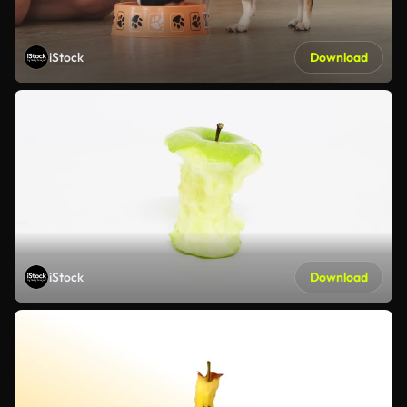
iStock
Download
iStock
Download