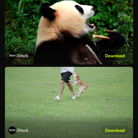
iStock
Download
iStock
Download