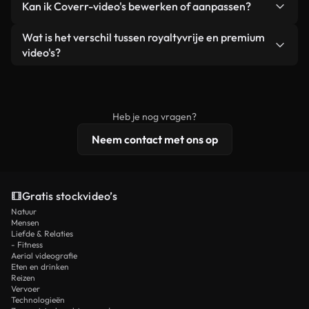
Kan ik Coverr-video's bewerken of aanpassen?
advertenties van klanten, zolang je de beelden
zijn of door AI gegenereerd – bevat watermerken.
zelf niet doorverkoopt of opnieuw distribueert als
Je krijgt schoon, direct bruikbaar beeldmateriaal.
Ja. Je mag onze video's inkorten, bijsnijden of
Wat is het verschil tussen royaltyvrije en premium
een losstaand product.
remixen. Zorg er wel voor dat het eindproduct
video's?
voldoet aan onze licentievoorwaarden en niet als
Royaltyvrije video's bevatten commerciële
onbewerkt stockmateriaal wordt verspreid.
rechten, terwijl premium content exclusieve
beelden, 4K-resolutie en uitgebreidere
Heb je nog vragen?
licentiebescherming omvat.
Neem contact met ons op
Gratis stockvideo’s
Natuur
Mensen
Liefde & Relaties
- Fitness
Aerial videografie
Eten en drinken
Reizen
Vervoer
Technologieën