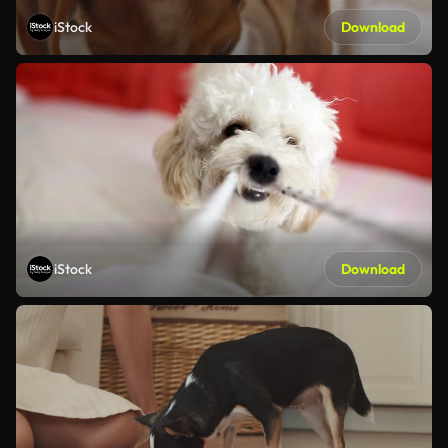
iStock
Download
iStock
Download