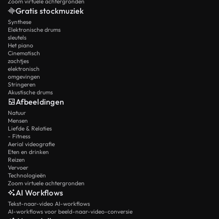
Zoom virtuele achtergronden
Gratis stockmuziek
Synthese
Elektronische drums
sleutels
Het piano
Cinematisch
zachtjes
elektronisch
omgevingen
Stringeren
Akustische drums
Afbeeldingen
Natuur
Mensen
Liefde & Relaties
- Fitness
Aerial videografie
Eten en drinken
Reizen
Vervoer
Technologieën
Zoom virtuele achtergronden
AI Workflows
Tekst-naar-video AI-workflows
AI-workflows voor beeld-naar-video-conversie