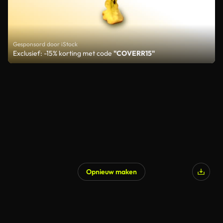
Gesponsord door iStock
Exclusief: -15% korting met code
"COVERR15"
Opnieuw maken