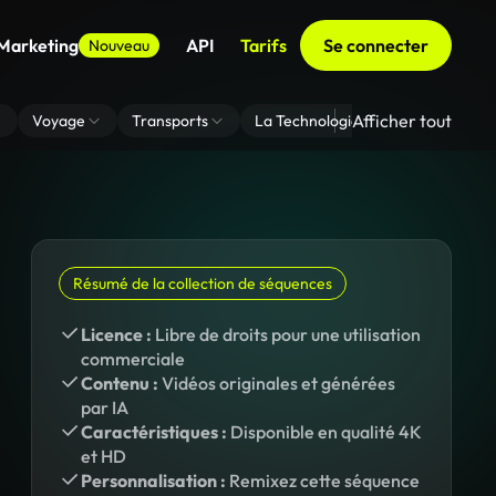
 Marketing
API
Tarifs
Se connecter
Nouveau
Afficher tout
Voyage
Transports
La Technologie
Zoom En Arri
Résumé de la collection de séquences
Licence :
Libre de droits pour une utilisation
commerciale
Contenu :
Vidéos originales et générées
par IA
Caractéristiques :
Disponible en qualité 4K
et HD
Personnalisation :
Remixez cette séquence