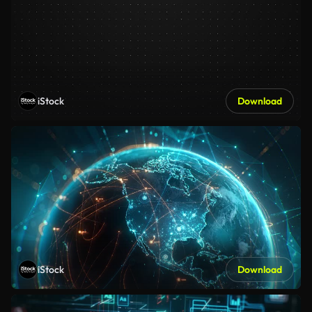
iStock
Download
iStock
Download