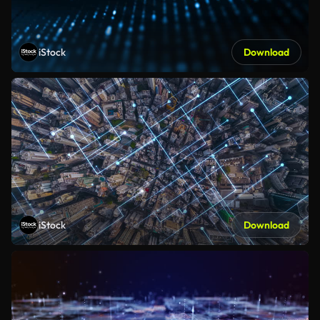
iStock
Download
iStock
Download