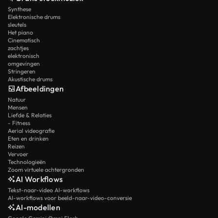
Synthese
Elektronische drums
sleutels
Het piano
Cinematisch
zachtjes
elektronisch
omgevingen
Stringeren
Akustische drums
Afbeeldingen
Natuur
Mensen
Liefde & Relaties
- Fitness
Aerial videografie
Eten en drinken
Reizen
Vervoer
Technologieën
Zoom virtuele achtergronden
AI Workflows
Tekst-naar-video AI-workflows
AI-workflows voor beeld-naar-video-conversie
AI-modellen