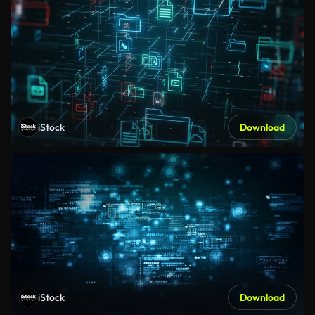
iStock
Download
iStock
Download