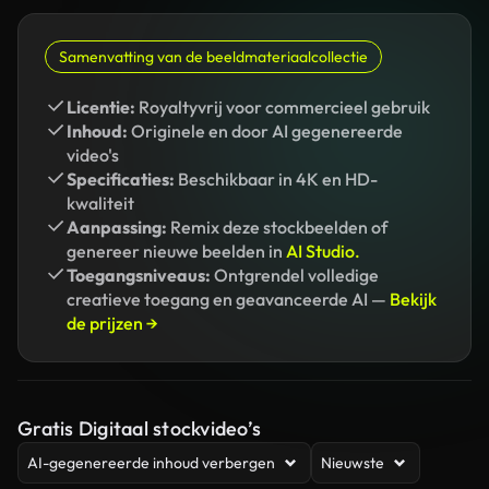
Samenvatting van de beeldmateriaalcollectie
Licentie:
Royaltyvrij voor commercieel gebruik
Inhoud:
Originele en door AI gegenereerde
video's
Specificaties:
Beschikbaar in 4K en HD-
kwaliteit
Aanpassing:
Remix deze stockbeelden of
genereer nieuwe beelden in
AI Studio.
Toegangsniveaus:
Ontgrendel volledige
creatieve toegang en geavanceerde AI —
Bekijk
de prijzen →
Gratis Digitaal stockvideo’s
AI-gegenereerde inhoud verbergen
Nieuwste