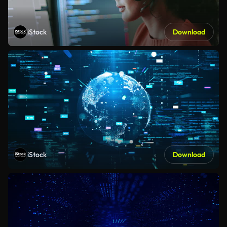
iStock
Download
iStock
Download