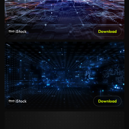
iStock
Download
iStock
Download