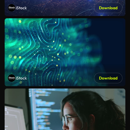
iStock
Download
iStock
Download