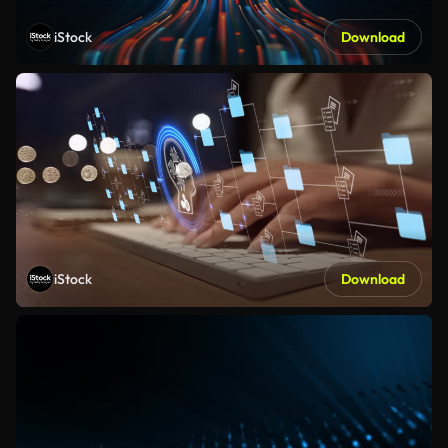
iStock
Download
iStock
Download