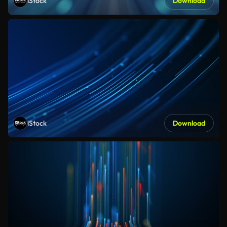
iStock
Download
iStock
Download