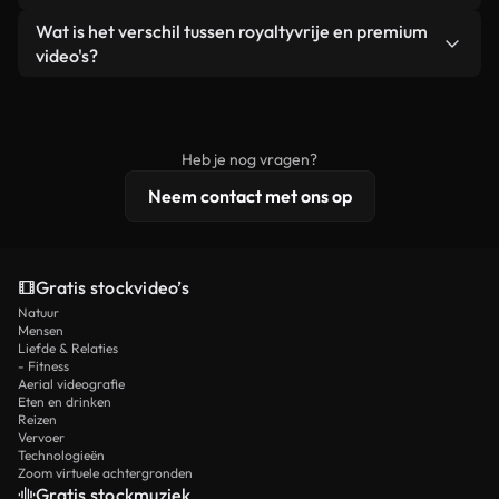
zelf niet doorverkoopt of opnieuw distribueert als
Je krijgt schoon, direct bruikbaar beeldmateriaal.
Ja. Je mag onze video's inkorten, bijsnijden of
Wat is het verschil tussen royaltyvrije en premium
een losstaand product.
remixen. Zorg er wel voor dat het eindproduct
video's?
voldoet aan onze licentievoorwaarden en niet als
Royaltyvrije video's bevatten commerciële
onbewerkt stockmateriaal wordt verspreid.
rechten, terwijl premium content exclusieve
beelden, 4K-resolutie en uitgebreidere
Heb je nog vragen?
licentiebescherming omvat.
Neem contact met ons op
Gratis stockvideo’s
Natuur
Mensen
Liefde & Relaties
- Fitness
Aerial videografie
Eten en drinken
Reizen
Vervoer
Technologieën
Zoom virtuele achtergronden
Gratis stockmuziek