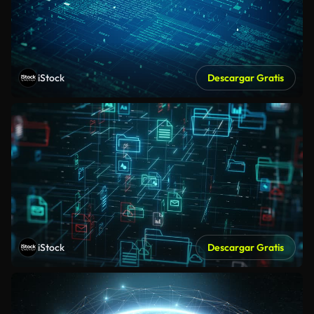
iStock
Descargar Gratis
iStock
Descargar Gratis