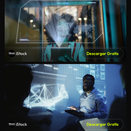
iStock
Descargar Gratis
iStock
Descargar Gratis