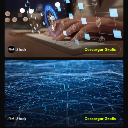
iStock
Descargar Gratis
iStock
Descargar Gratis