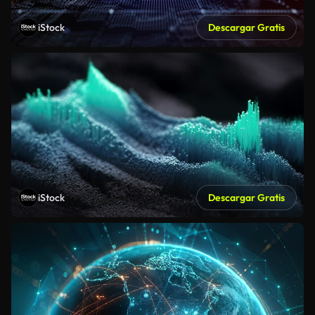
iStock
Descargar Gratis
iStock
Descargar Gratis