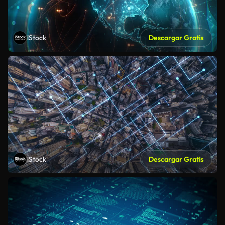
iStock
Descargar Gratis
iStock
Descargar Gratis