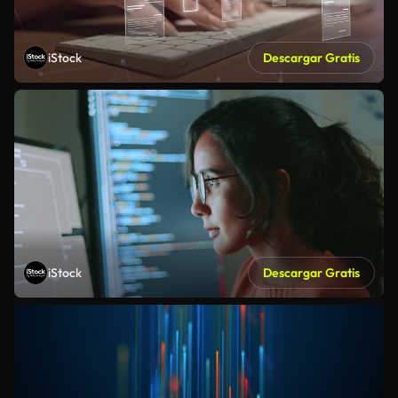
iStock
Descargar Gratis
iStock
Descargar Gratis