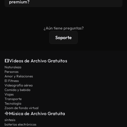
vídeos. Solo asegúrese de que el producto final no
premium?
se redistribuya como metraje de stock básico.
Los vídeos royalty-free incluyen derechos
comerciales estándar; el contenido premium
ofrece metraje exclusivo, resolución 4K y
¿Aún tiene preguntas?
protecciones de licencia extendidas.
Soporte
Vídeos de Archivo Gratuitos
Naturaleza
Personas
Amor y Relaciones
El Fitness
Videografía aérea
Comida y bebida
Viajes
Transporte
Tecnología
Zoom de fondo virtual
Música de Archivo Gratuita
síntesis
baterías electrónicas