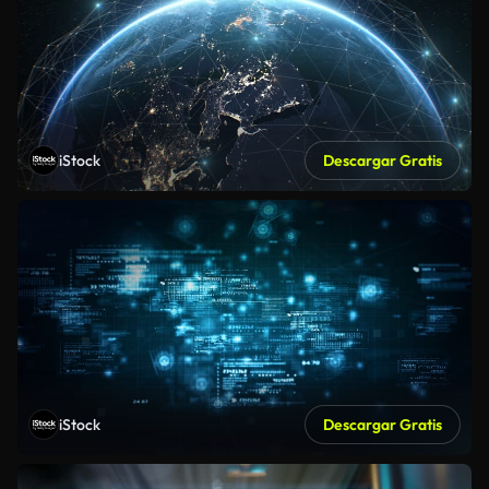
iStock
Descargar Gratis
iStock
Descargar Gratis