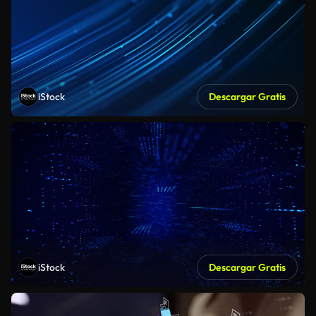
iStock
Descargar Gratis
iStock
Descargar Gratis