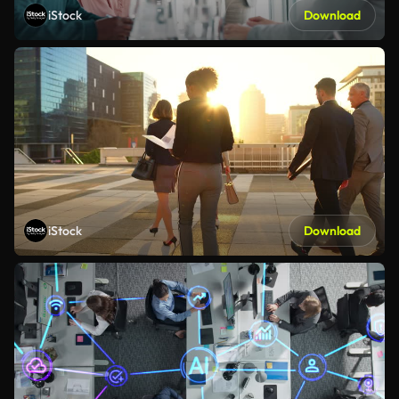
iStock
Download
iStock
Download