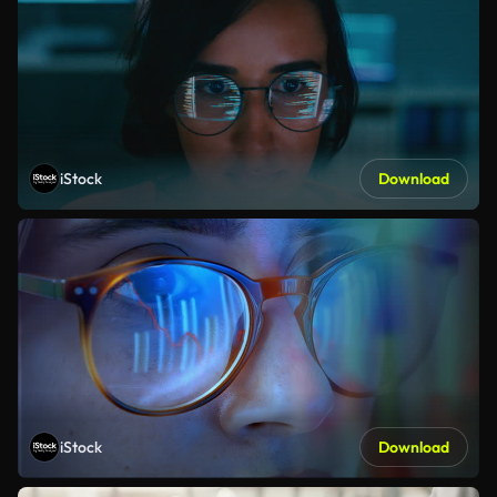
iStock
Download
iStock
Download