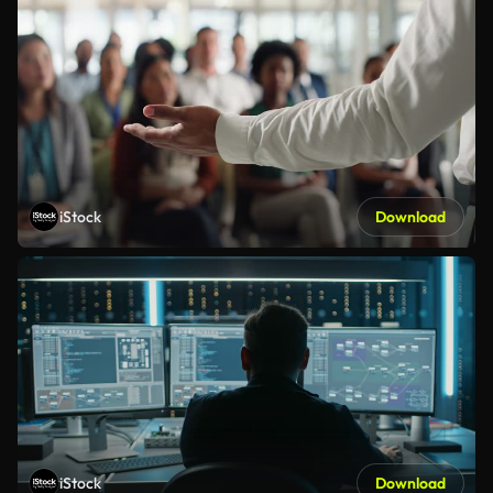
iStock
Download
iStock
Download