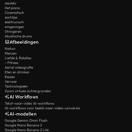
sleutels
Het piano
Cinematisch
zachtjes
elektronisch
omgevingen
Stringeren
Akustische drums
Afbeeldingen
Natuur
Mensen
Liefde & Relaties
- Fitness
Aerial videografie
Eten en drinken
Reizen
Vervoer
Technologieën
Zoom virtuele achtergronden
AI Workflows
Tekst-naar-video AI-workflows
AI-workflows voor beeld-naar-video-conversie
AI-modellen
Google Gemini Omni Flash
Google Nano Banana 2
Google Nano Banana 2 Lite