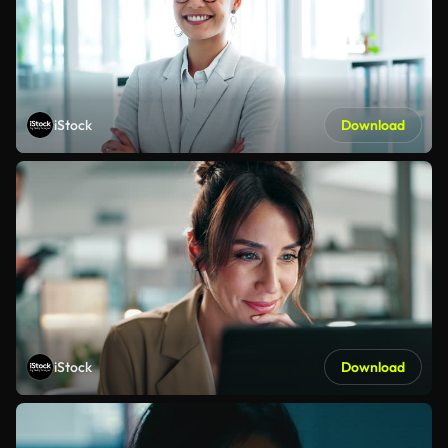
iStock
Download
iStock
Download