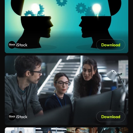
iStock
Download
iStock
Download