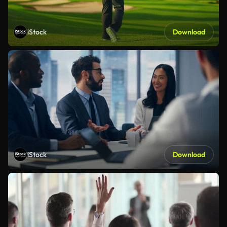
iStock
Download
iStock
Download