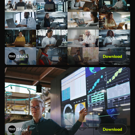
iStock
Download
iStock
Download