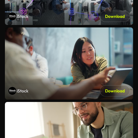
iStock
Download
iStock
Download