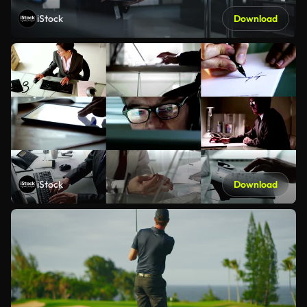
iStock
Download
iStock
Download