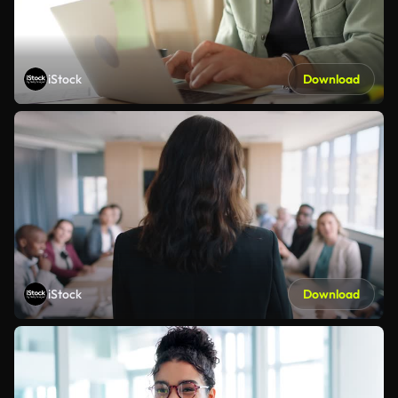
iStock
Download
iStock
Download