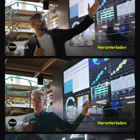
iStock
Herunterladen
iStock
Herunterladen