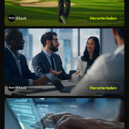
iStock
Herunterladen
iStock
Herunterladen