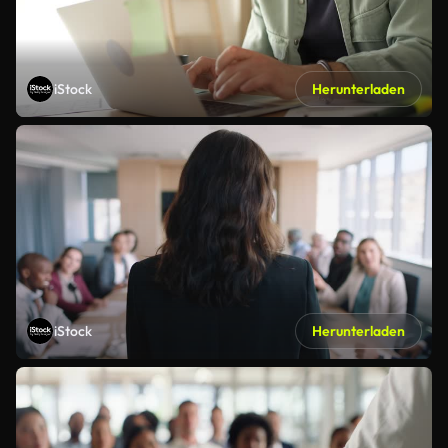
iStock
Herunterladen
iStock
Herunterladen