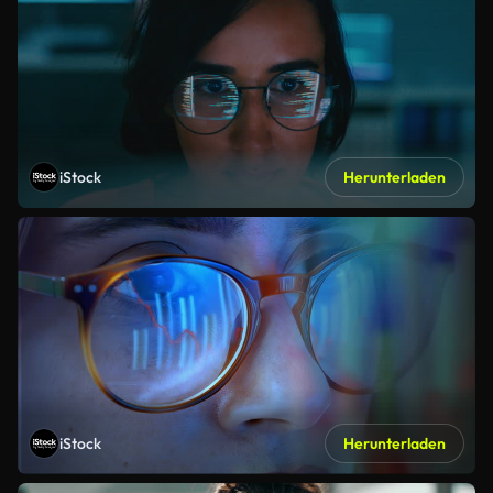
iStock
Herunterladen
iStock
Herunterladen