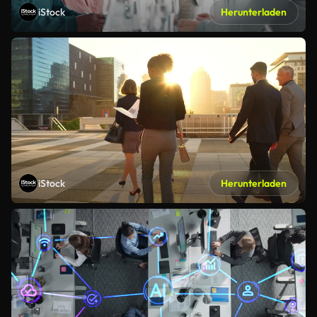
iStock
Herunterladen
iStock
Herunterladen