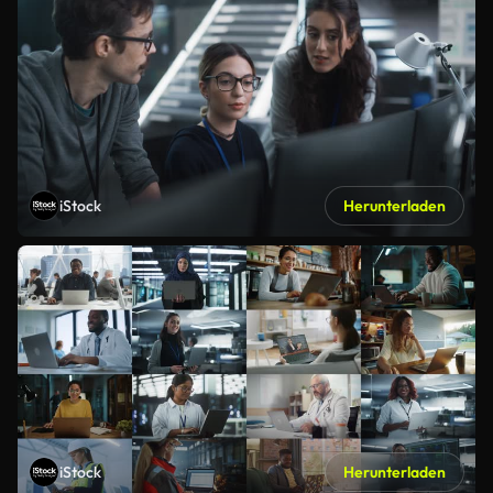
iStock
Herunterladen
iStock
Herunterladen