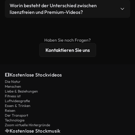
weiterverbreiten.
Ja. Sie dürfen unsere Videos gerne kürzen,
Worin besteht der Unterschied zwischen
Videomaterial.
bearbeiten oder neu zusammenstellen. Achten Sie
lizenzfreien und Premium-Videos?
nur darauf, dass das Endprodukt unserer Lizenz
Lizenzfreie Videos beinhalten kommerzielle
entspricht und nicht als ungeschnittenes
Nutzungsrechte, während Premium-Inhalte
Stockmaterial weiterverbreitet wird.
exklusives Filmmaterial, 4K-Auflösung und
Haben Sie noch Fragen?
erweiterten Lizenzschutz bieten.
Kontaktieren Sie uns
Kostenlose Stockvideos
Die Natur
Menschen
Liebe & Beziehungen
Fitness ist
Luftvideografie
Essen & Trinken
Reisen
Der Transport
Technologie
Zoom virtuelle Hintergründe
Kostenlose Stockmusik