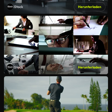
iStock
Herunterladen
iStock
Herunterladen