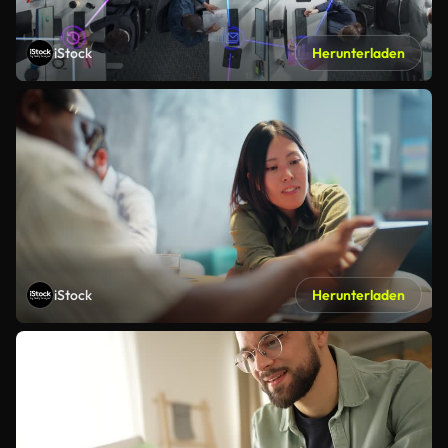
iStock
Herunterladen
iStock
Herunterladen