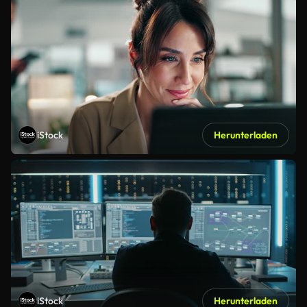
iStock
Herunterladen
iStock
Herunterladen