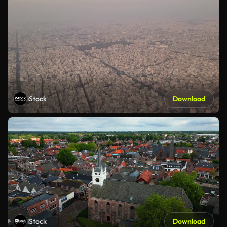
iStock
Download
iStock
Download