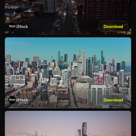
iStock
Download
iStock
Download