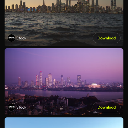
iStock
Download
iStock
Download