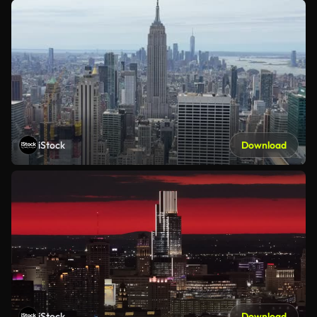
iStock
Download
iStock
Download