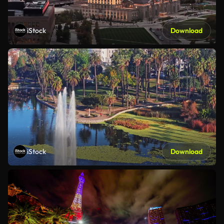
iStock
Download
iStock
Download