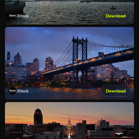
iStock
Download
iStock
Download