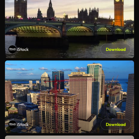
iStock
Download
iStock
Download