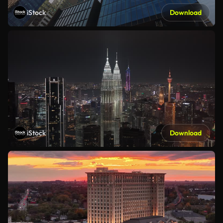
iStock
Download
iStock
Download