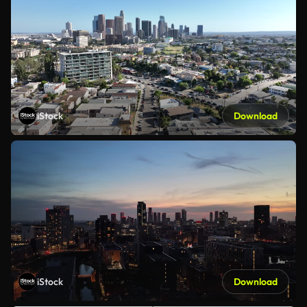
iStock
Download
iStock
Download