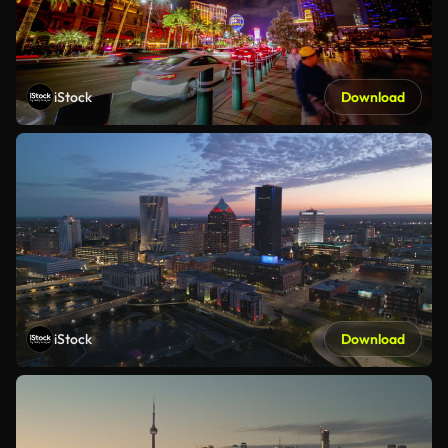
iStock
Download
iStock
Download