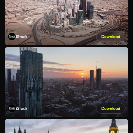
iStock
Download
iStock
Download