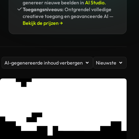
genereer nieuwe beelden in
AI Studio.
Toegangsniveaus:
Ontgrendel volledige
creatieve toegang en geavanceerde AI —
Bekijk de prijzen →
AI-gegenereerde inhoud verbergen
Nieuwste