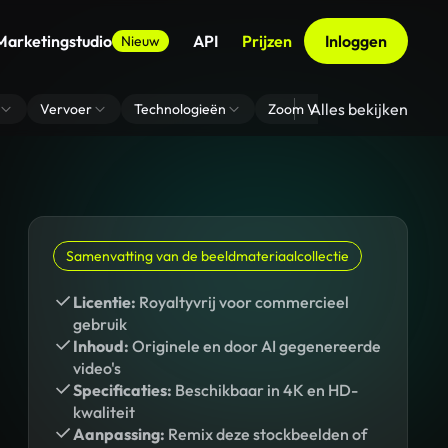
Marketingstudio
API
Prijzen
Inloggen
Nieuw
Alles bekijken
Vervoer
Technologieën
Zoom Virtuele Achtergrond
Samenvatting van de beeldmateriaalcollectie
Licentie:
Royaltyvrij voor commercieel
gebruik
Inhoud:
Originele en door AI gegenereerde
video's
Specificaties:
Beschikbaar in 4K en HD-
kwaliteit
Aanpassing:
Remix deze stockbeelden of