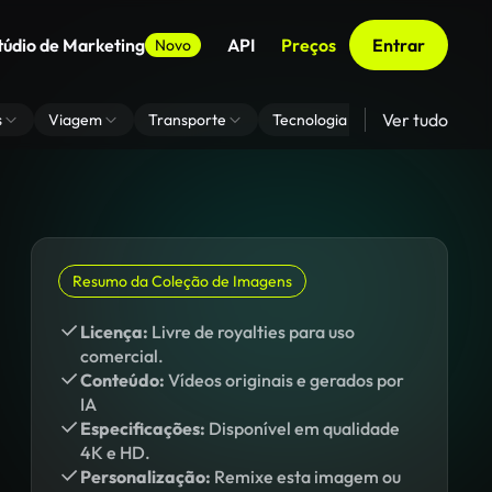
túdio de Marketing
API
Preços
Entrar
Novo
Ver tudo
s
Viagem
Transporte
Tecnologia
Zoom De Fundo
Resumo da Coleção de Imagens
Licença:
Livre de royalties para uso
comercial.
Conteúdo:
Vídeos originais e gerados por
IA
Especificações:
Disponível em qualidade
4K e HD.
Personalização:
Remixe esta imagem ou