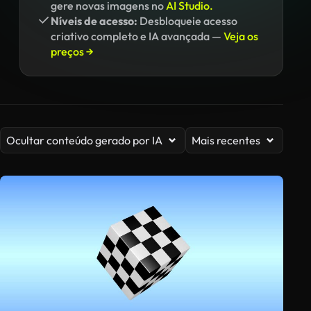
gere novas imagens no
AI Studio.
Níveis de acesso:
Desbloqueie acesso
criativo completo e IA avançada —
Veja os
preços →
Ocultar conteúdo gerado por IA
Mais recentes