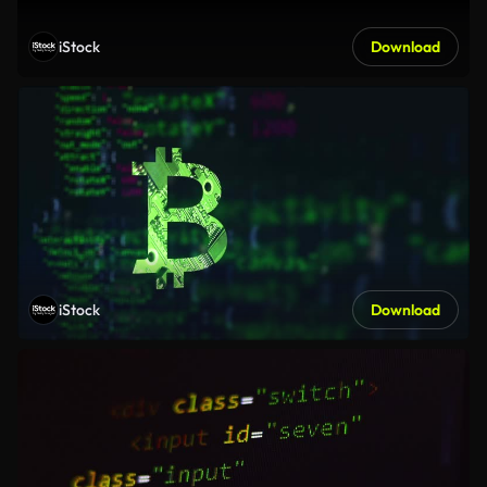
iStock
Download
iStock
Download