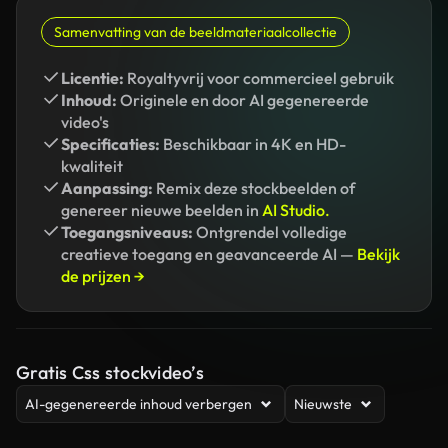
Samenvatting van de beeldmateriaalcollectie
Licentie:
Royaltyvrij voor commercieel gebruik
Inhoud:
Originele en door AI gegenereerde
video's
Specificaties:
Beschikbaar in 4K en HD-
kwaliteit
Aanpassing:
Remix deze stockbeelden of
genereer nieuwe beelden in
AI Studio.
Toegangsniveaus:
Ontgrendel volledige
creatieve toegang en geavanceerde AI —
Bekijk
de prijzen →
Gratis Css stockvideo’s
AI-gegenereerde inhoud verbergen
Nieuwste