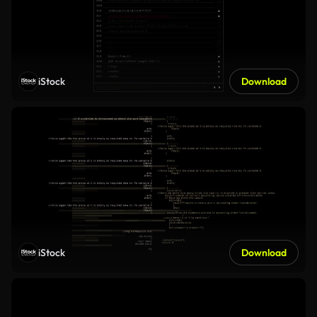
iStock
Download
iStock
Download