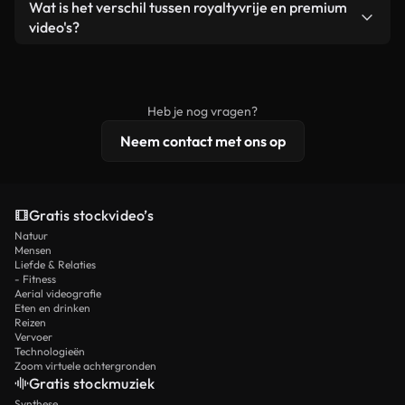
Ja. Je mag onze video's inkorten, bijsnijden of
Wat is het verschil tussen royaltyvrije en premium
een losstaand product.
remixen. Zorg er wel voor dat het eindproduct
video's?
voldoet aan onze licentievoorwaarden en niet als
Royaltyvrije video's bevatten commerciële
onbewerkt stockmateriaal wordt verspreid.
rechten, terwijl premium content exclusieve
beelden, 4K-resolutie en uitgebreidere
Heb je nog vragen?
licentiebescherming omvat.
Neem contact met ons op
Gratis stockvideo’s
Natuur
Mensen
Liefde & Relaties
- Fitness
Aerial videografie
Eten en drinken
Reizen
Vervoer
Technologieën
Zoom virtuele achtergronden
Gratis stockmuziek
Synthese