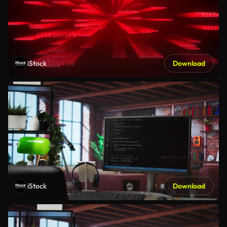
iStock
Download
iStock
Download