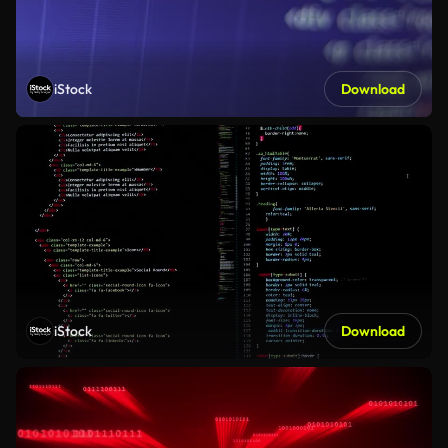
iStock
Download
iStock
Download