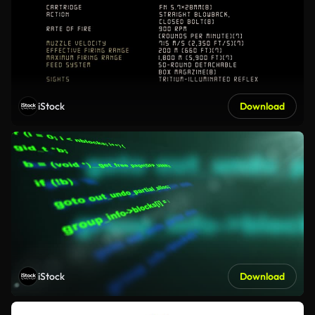
iStock
Download
iStock
Download