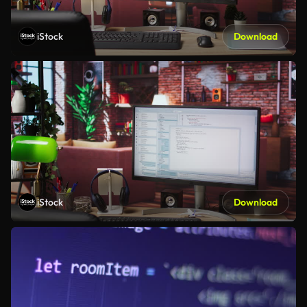
iStock
Download
iStock
Download