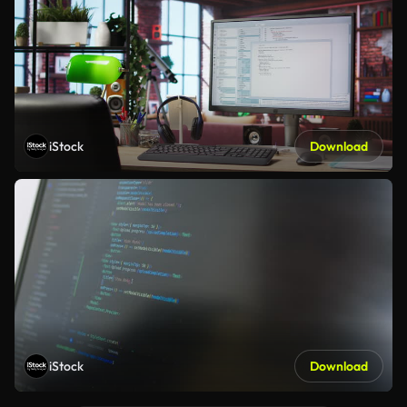
iStock
Download
iStock
Download