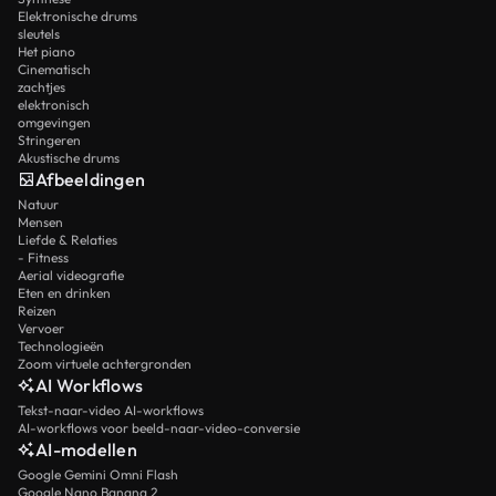
Elektronische drums
sleutels
Het piano
Cinematisch
zachtjes
elektronisch
omgevingen
Stringeren
Akustische drums
Afbeeldingen
Natuur
Mensen
Liefde & Relaties
- Fitness
Aerial videografie
Eten en drinken
Reizen
Vervoer
Technologieën
Zoom virtuele achtergronden
AI Workflows
Tekst-naar-video AI-workflows
AI-workflows voor beeld-naar-video-conversie
AI-modellen
Google Gemini Omni Flash
Google Nano Banana 2