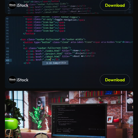
iStock
Download
iStock
Download