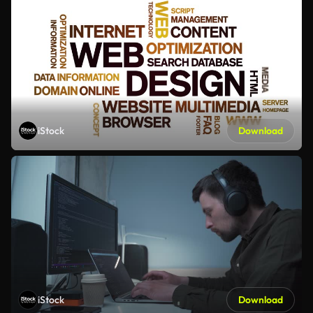
iStock
Download
iStock
Download