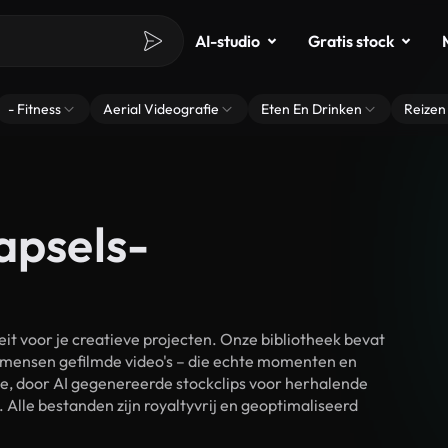
AI-studio
Gratis stock
- Fitness
Aerial Videografie
Eten En Drinken
Reizen
apsels-
t voor je creatieve projecten. Onze bibliotheek bevat
 mensen gefilmde video's – die echte momenten en
ke, door AI gegenereerde stockclips voor herhalende
Alle bestanden zijn royaltyvrij en geoptimaliseerd