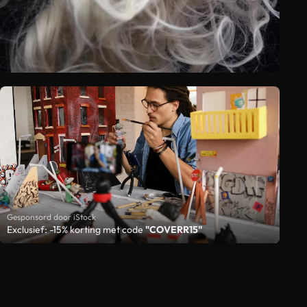
Gesponsord door iStock
Exclusief: -15% korting met code
"COVERR15"