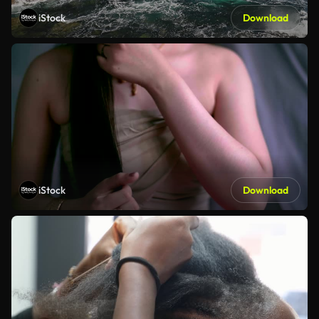
iStock
Download
iStock
Download