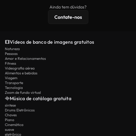
imagens exclusivas, resolução 4K e proteções de
Ainda tem dúvidas?
licenciamento estendidas.
Contate-nos
Vídeos de banco de imagens gratuitos
Natureza
Pessoas
Amor e Relacionamentos
Fitness
Videografia aérea
Alimentos e bebidas
Viagem
Transporte
Tecnologia
Zoom de fundo virtual
Música de catálogo gratuita
síntese
Drums Eletrônicos
Chaves
Piano
Cinemática
suave
eletrônico