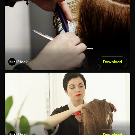
iStock
Download
iStock
Download