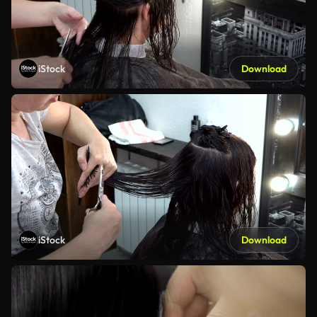
iStock
Download
iStock
Download