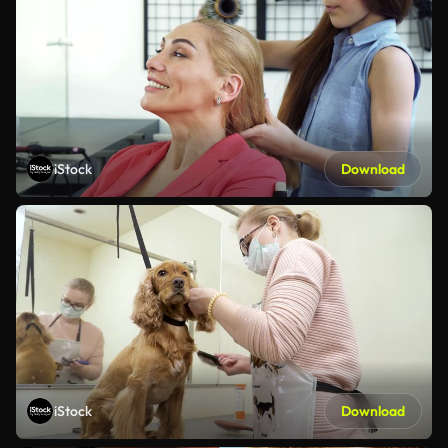
iStock
Download
iStock
Download