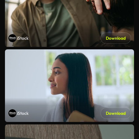
iStock
Download
iStock
Download