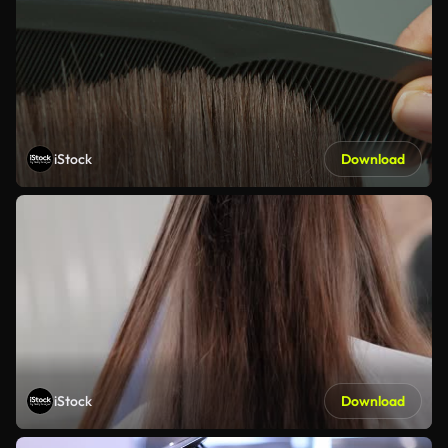
iStock
Download
iStock
Download