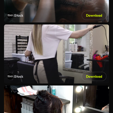
iStock
Download
iStock
Download