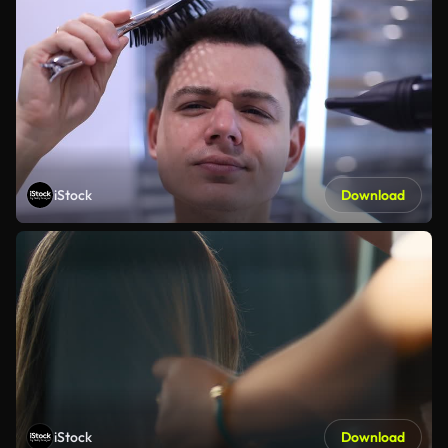
iStock
Download
iStock
Download