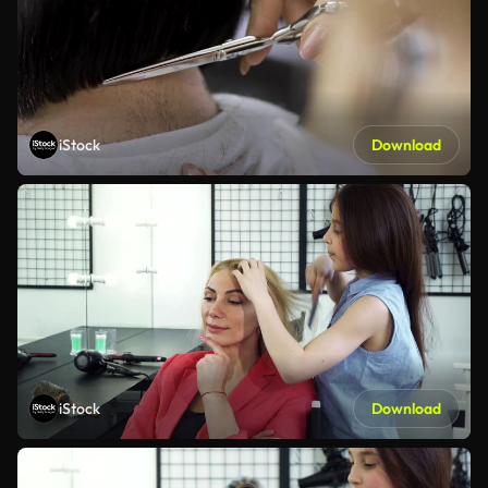
iStock
Download
iStock
Download