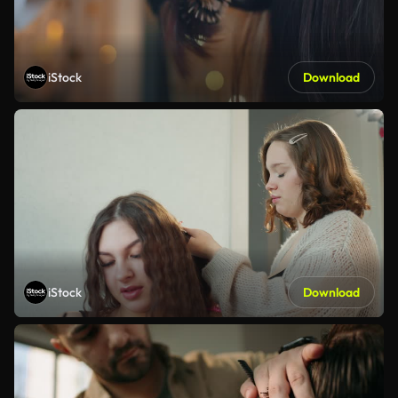
iStock
Download
iStock
Download