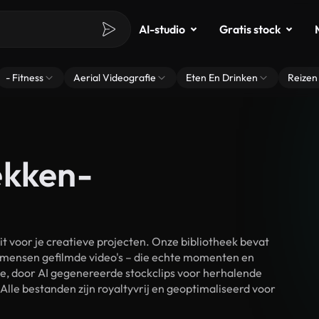
AI-studio
Gratis stock
- Fitness
Aerial Videografie
Eten En Drinken
Reizen
ekken-
voor je creatieve projecten. Onze bibliotheek bevat
 mensen gefilmde video's – die echte momenten en
ke, door AI gegenereerde stockclips voor herhalende
lle bestanden zijn royaltyvrij en geoptimaliseerd voor