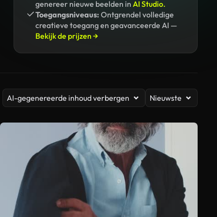
genereer nieuwe beelden in
AI Studio.
Toegangsniveaus:
Ontgrendel volledige
creatieve toegang en geavanceerde AI —
Bekijk de prijzen →
AI-gegenereerde inhoud verbergen
Nieuwste