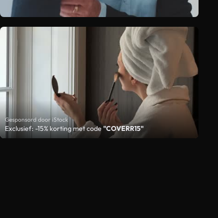
Gesponsord door iStock
Exclusief: -15% korting met code
"COVERR15"