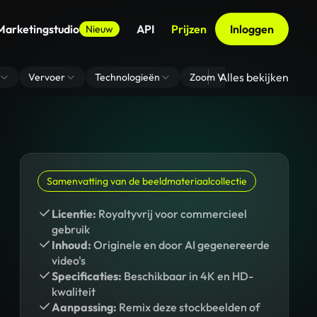
Marketingstudio
API
Prijzen
Inloggen
Nieuw
Alles bekijken
Vervoer
Technologieën
Zoom Virtuele Achtergrond
Samenvatting van de beeldmateriaalcollectie
Licentie:
Royaltyvrij voor commercieel
gebruik
Inhoud:
Originele en door AI gegenereerde
video's
Specificaties:
Beschikbaar in 4K en HD-
kwaliteit
Aanpassing:
Remix deze stockbeelden of