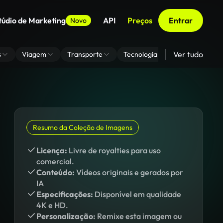
túdio de Marketing
API
Preços
Entrar
Novo
Ver tudo
s
Viagem
Transporte
Tecnologia
Zoom De Fundo
Resumo da Coleção de Imagens
Licença:
Livre de royalties para uso
comercial.
Conteúdo:
Vídeos originais e gerados por
IA
Especificações:
Disponível em qualidade
4K e HD.
Personalização:
Remixe esta imagem ou