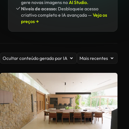
gere novas imagens no
AI Studio.
Níveis de acesso:
Desbloqueie acesso
criativo completo e IA avançada —
Veja os
preços →
Ocultar conteúdo gerado por IA
Mais recentes