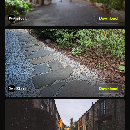
iStock
Download
iStock
Download