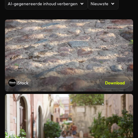
AI-gegenereerde inhoud verbergen
Nieuwste
iStock
Download