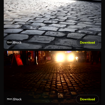
iStock
Download
iStock
Download