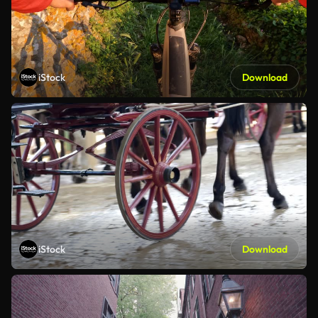
iStock
Download
iStock
Download