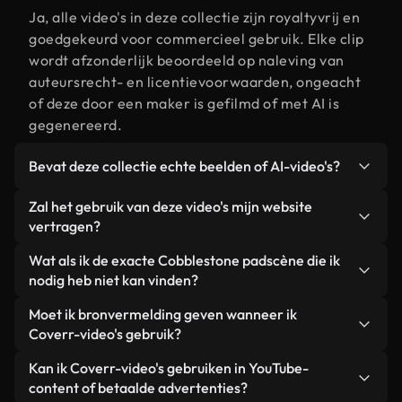
Ja, alle video's in deze collectie zijn royaltyvrij en
goedgekeurd voor commercieel gebruik. Elke clip
wordt afzonderlijk beoordeeld op naleving van
auteursrecht- en licentievoorwaarden, ongeacht
of deze door een maker is gefilmd of met AI is
gegenereerd.
Bevat deze collectie echte beelden of AI-video's?
Beide. Dit is een hybride bibliotheek die bestaat
Zal het gebruik van deze video's mijn website
uit echte, door mensen gefilmde beelden van
vertragen?
Cobblestone pad, aangevuld met door AI
Niet als u voor onze geoptimaliseerde versies
Wat als ik de exacte Cobblestone padscène die ik
gegenereerde video's. Elke video is duidelijk
kiest. Wij bieden lichtgewicht, webklare formaten
nodig heb niet kan vinden?
gelabeld, zodat je altijd weet wat je gebruikt.
die ontworpen zijn voor gebruik op de
Met Coverr AI Studio maak je direct een video.
Moet ik bronvermelding geven wanneer ik
achtergrond. Zo blijft de kwaliteit hoog, worden de
Beschrijf de scène – bijvoorbeeld "Cobblestone
Coverr-video's gebruik?
laadtijden geminimaliseerd en worden
pad bij zonsondergang" – en de Studio genereert
statistieken zoals LCP verbeterd.
Naamsvermelding is niet vereist. Alle video's in
Kan ik Coverr-video's gebruiken in YouTube-
binnen enkele seconden een gepersonaliseerde
onze stockbibliotheek zijn royaltyvrij en kunnen
content of betaalde advertenties?
video die voldoet aan onze licentievoorwaarden.