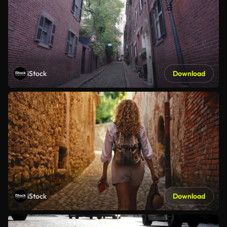
iStock
Download
iStock
Download