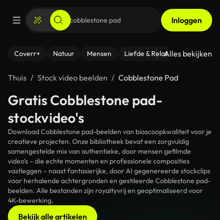
Inloggen
Alles bekijken
Coverr+
Natuur
Mensen
Liefde & Relaties
- Fitness
Thuis
Stock video beelden
Cobblestone Pad
Gratis Cobblestone pad-
stockvideo's
Download Cobblestone pad-beelden van bioscoopkwaliteit voor je
creatieve projecten. Onze bibliotheek bevat een zorgvuldig
samengestelde mix van authentieke, door mensen gefilmde
video's – die echte momenten en professionele composities
vastleggen – naast fantasierijke, door AI gegenereerde stockclips
voor herhalende achtergronden en gestileerde Cobblestone pad-
beelden. Alle bestanden zijn royaltyvrij en geoptimaliseerd voor
4K-bewerking.
Bekijk alle artikelen