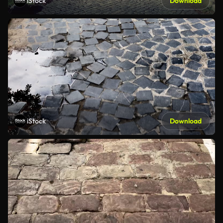
iStock
Download
iStock
Download