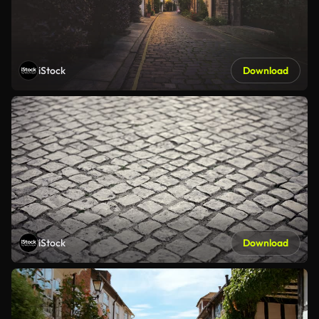
iStock
Download
iStock
Download