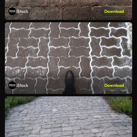
iStock
Download
iStock
Download