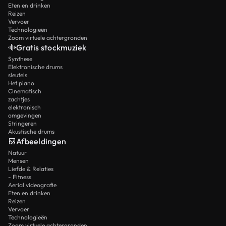
Eten en drinken
Reizen
Vervoer
Technologieën
Zoom virtuele achtergronden
Gratis stockmuziek
Synthese
Elektronische drums
sleutels
Het piano
Cinematisch
zachtjes
elektronisch
omgevingen
Stringeren
Akustische drums
Afbeeldingen
Natuur
Mensen
Liefde & Relaties
- Fitness
Aerial videografie
Eten en drinken
Reizen
Vervoer
Technologieën
Zoom virtuele achtergronden