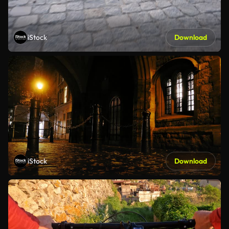
iStock
Download
iStock
Download