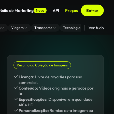
túdio de Marketing
API
Preços
Entrar
Novo
Ver tudo
s
Viagem
Transporte
Tecnologia
Zoom De Fundo
Resumo da Coleção de Imagens
Licença:
Livre de royalties para uso
comercial.
Conteúdo:
Vídeos originais e gerados por
IA
Especificações:
Disponível em qualidade
4K e HD.
Personalização:
Remixe esta imagem ou