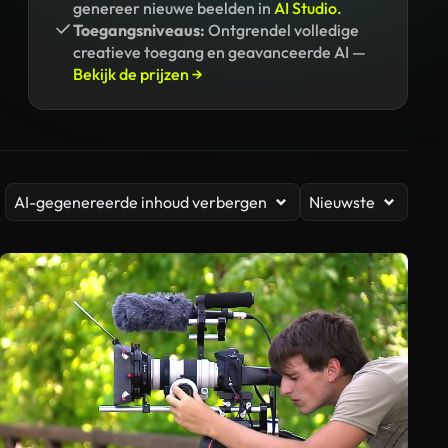
genereer nieuwe beelden in
AI Studio.
Toegangsniveaus:
Ontgrendel volledige
creatieve toegang en geavanceerde AI —
Bekijk de prijzen →
AI-gegenereerde inhoud verbergen
Nieuwste