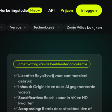
Marketingstudio
API
Prijzen
Inloggen
Nieuw
Alles bekijken
Vervoer
Technologieën
Zoom Virtuele Achtergrond
Samenvatting van de beeldmateriaalcollectie
Licentie:
Royaltyvrij voor commercieel
gebruik
Inhoud:
Originele en door AI gegenereerde
video's
Specificaties:
Beschikbaar in 4K en HD-
kwaliteit
Aanpassing:
Remix deze stockbeelden of