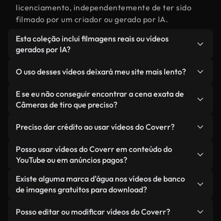
licenciamento, independentemente de ter sido
filmado por um criador ou gerado por IA.
Esta coleção inclui filmagens reais ou vídeos
gerados por IA?
Ambas. Esta é uma biblioteca híbrida composta
O uso desses vídeos deixará meu site mais lento?
por filmagens reais, feitas por humanos,
relacionadas a Câmeras de tiro, juntamente com
Não, se você selecionar nossas versões
E se eu não conseguir encontrar a cena exata de
vídeos gerados por IA. Cada vídeo é claramente
otimizadas. Oferecemos formatos leves e prontos
Câmeras de tiro que preciso?
identificado para que você sempre saiba o que
para a web, projetados para uso em segundo plano
Você pode criar um instantaneamente usando o
está usando.
— mantendo a alta qualidade, minimizando os
Preciso dar crédito ao usar vídeos do Coverr?
Coverr AI Studio. Basta descrever a cena — como
tempos de carregamento e melhorando métricas
"Câmeras de tiro ao pôr do sol" — e o Studio gerará
Não é necessário dar crédito. Todos os vídeos em
Posso usar vídeos do Coverr em conteúdo do
como LCP.
um vídeo personalizado para você em segundos,
nossa biblioteca são livres de direitos autorais e
YouTube ou em anúncios pagos?
alinhado com nossos padrões de licenciamento.
podem ser usados sem mencionar o criador —
Sim. Todas as imagens de arquivo da Coverr
Existe alguma marca d'água nos vídeos de banco
embora isso seja sempre bem-vindo.
podem ser usadas em vídeos monetizados do
de imagens gratuitos para download?
YouTube, promoções em redes sociais e anúncios
Não. Nenhum dos nossos vídeos gratuitos — sejam
de clientes — desde que você não esteja
Posso editar ou modificar vídeos do Coverr?
reais ou gerados por IA — inclui marcas d'água.