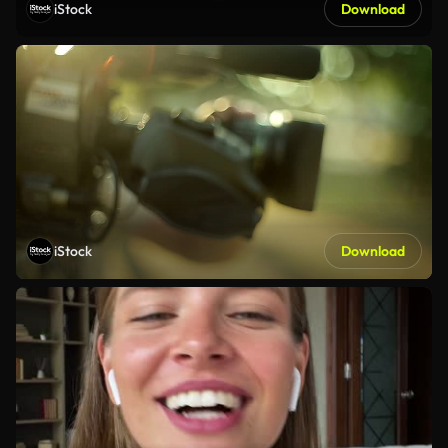
iStock
Download
iStock
Download