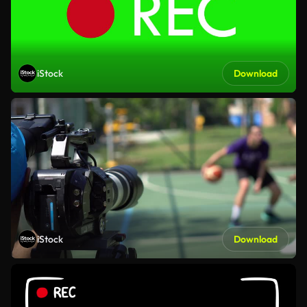
iStock
Download
iStock
Download