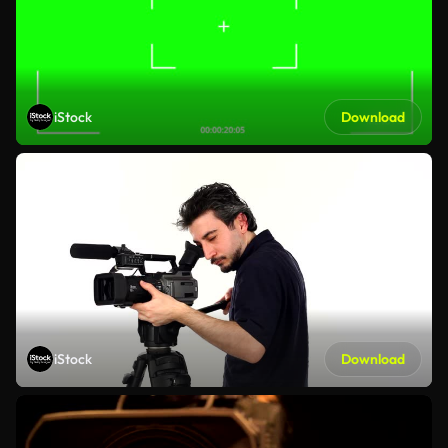
iStock
Download
iStock
Download