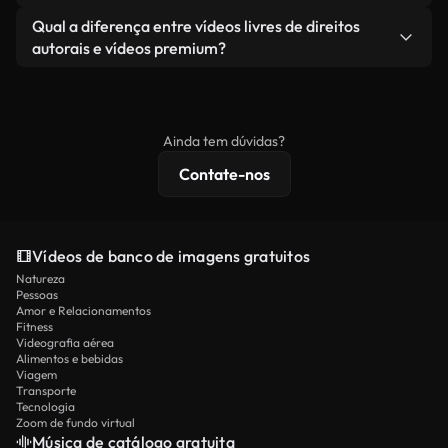
revendendo ou redistribuindo as imagens em si
Você recebe imagens limpas e prontas para usar.
Sim. Você pode cortar, recortar ou remixar nossos
Qual a diferença entre vídeos livres de direitos
como um produto independente.
vídeos livremente. Apenas certifique-se de que o
autorais e vídeos premium?
produto final esteja de acordo com nossa licença e
Os vídeos isentos de royalties incluem direitos
não seja redistribuído como conteúdo bruto de
comerciais, enquanto o conteúdo premium inclui
banco de imagens.
imagens exclusivas, resolução 4K e proteções de
Ainda tem dúvidas?
licenciamento estendidas.
Contate-nos
Vídeos de banco de imagens gratuitos
Natureza
Pessoas
Amor e Relacionamentos
Fitness
Videografia aérea
Alimentos e bebidas
Viagem
Transporte
Tecnologia
Zoom de fundo virtual
Música de catálogo gratuita