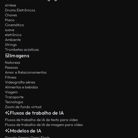
síntese
Drums Eletrônicos
Chaves
Piano
Cinemática
suave
eletrônico
Ambiente
Strings
Trombetas acústicas
Imagens
Natureza
Pessoas
Amor e Relacionamentos
Fitness
Videografia aérea
Alimentos e bebidas
Viagem
Transporte
Tecnologia
Zoom de fundo virtual
Fluxos de trabalho de IA
Fluxos de trabalho de IA de texto para vídeo
Fluxos de trabalho de IA de imagem para vídeo
Modelos de IA
Google Gemini Omni Flash