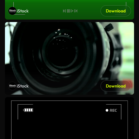
iStock
Download
iStock
Download