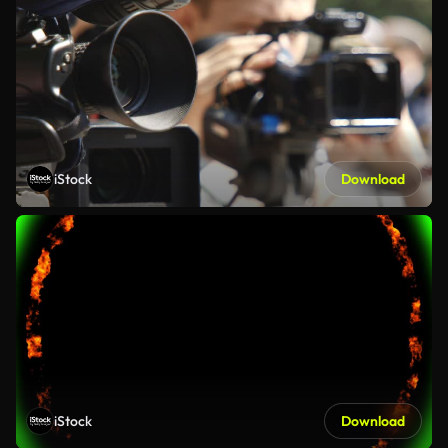
iStock
Download
iStock
Download