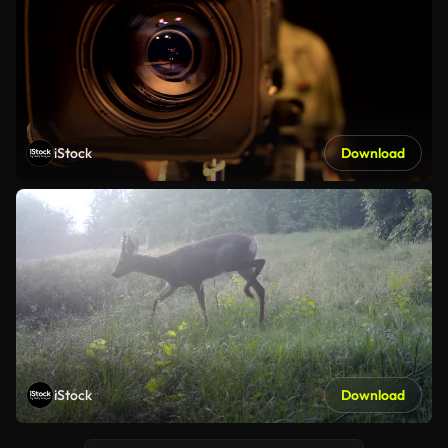
iStock
Download
iStock
Download