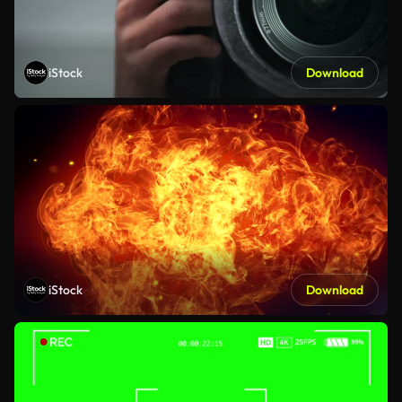
iStock
Download
iStock
Download