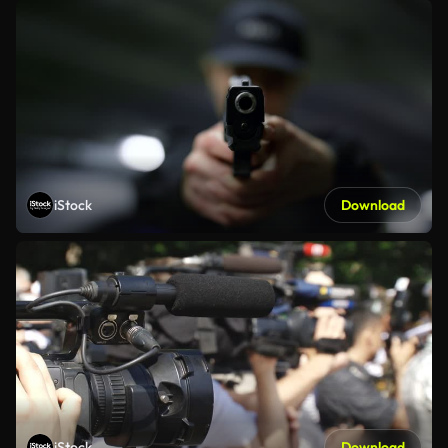
iStock
Download
iStock
Download