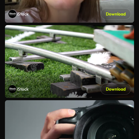
iStock
Download
iStock
Download