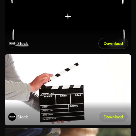
iStock
Download
iStock
Download