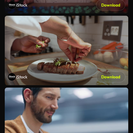
iStock
Download
iStock
Download