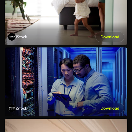
iStock
Download
iStock
Download