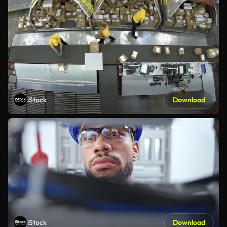
iStock
Download
iStock
Download