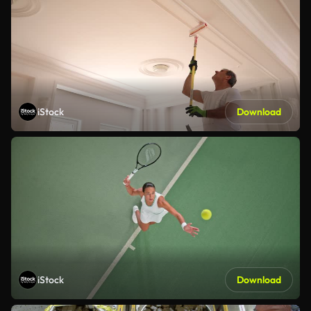
iStock
Download
iStock
Download