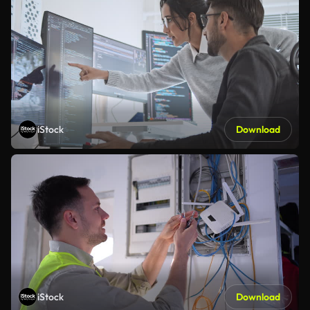
iStock
Download
iStock
Download