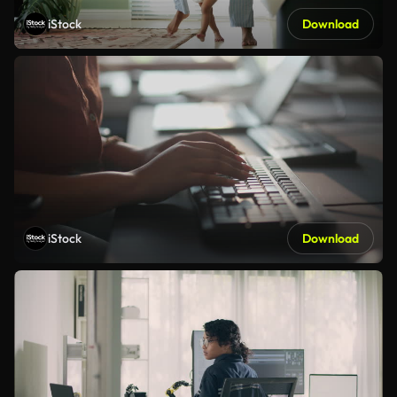
iStock
Download
iStock
Download