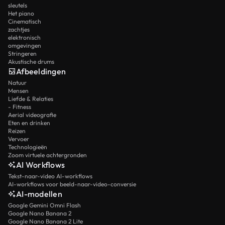
sleutels
Het piano
Cinematisch
zachtjes
elektronisch
omgevingen
Stringeren
Akustische drums
Afbeeldingen
Natuur
Mensen
Liefde & Relaties
- Fitness
Aerial videografie
Eten en drinken
Reizen
Vervoer
Technologieën
Zoom virtuele achtergronden
AI Workflows
Tekst-naar-video AI-workflows
AI-workflows voor beeld-naar-video-conversie
AI-modellen
Google Gemini Omni Flash
Google Nano Banana 2
Google Nano Banana 2 Lite