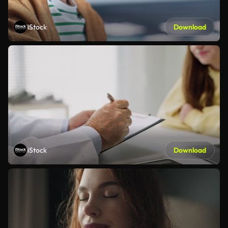
iStock
Download
iStock
Download