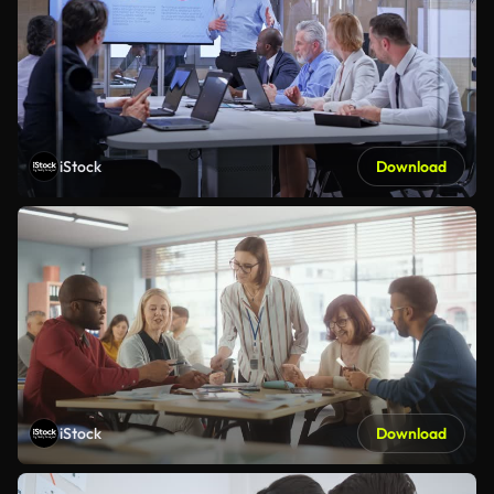
iStock
Download
iStock
Download