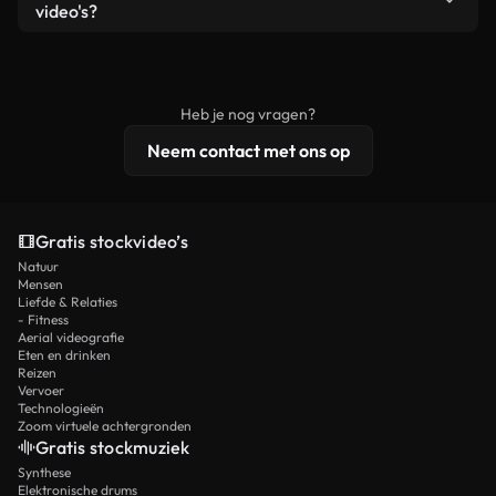
remixen. Zorg er wel voor dat het eindproduct
video's?
voldoet aan onze licentievoorwaarden en niet als
Royaltyvrije video's bevatten commerciële
onbewerkt stockmateriaal wordt verspreid.
rechten, terwijl premium content exclusieve
beelden, 4K-resolutie en uitgebreidere
Heb je nog vragen?
licentiebescherming omvat.
Neem contact met ons op
Gratis stockvideo’s
Natuur
Mensen
Liefde & Relaties
- Fitness
Aerial videografie
Eten en drinken
Reizen
Vervoer
Technologieën
Zoom virtuele achtergronden
Gratis stockmuziek
Synthese
Elektronische drums