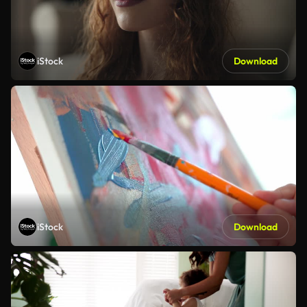
iStock
Download
iStock
Download