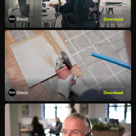
iStock
Download
iStock
Download