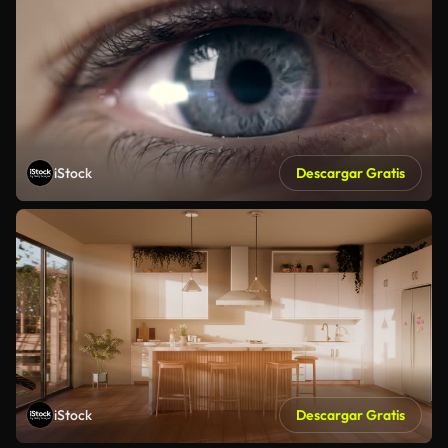
iStock
Descargar Gratis
iStock
Descargar Gratis