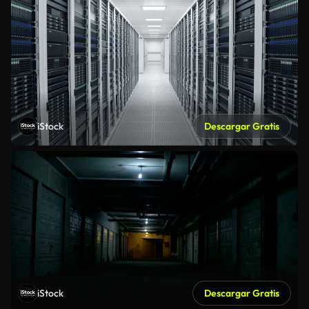
iStock
Descargar Gratis
iStock
Descargar Gratis