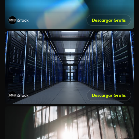
iStock
Descargar Gratis
iStock
Descargar Gratis