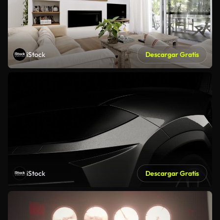
iStock
Descargar Gratis
iStock
Descargar Gratis