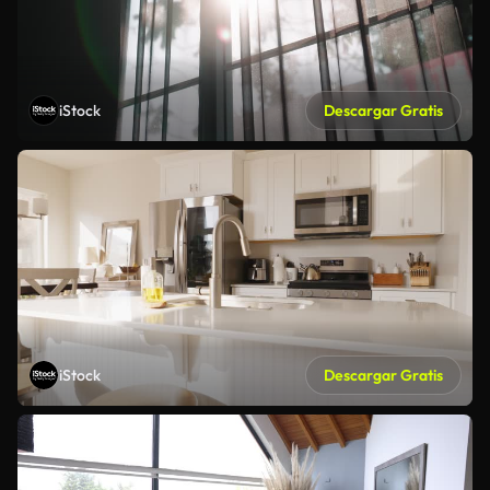
iStock
Descargar Gratis
iStock
Descargar Gratis