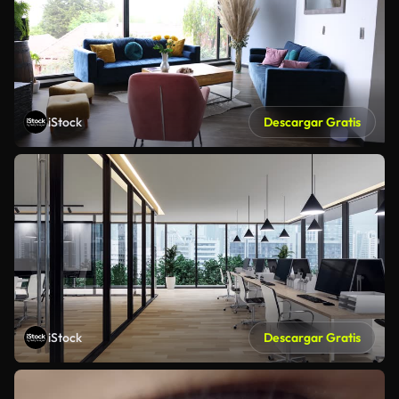
iStock
Descargar Gratis
iStock
Descargar Gratis