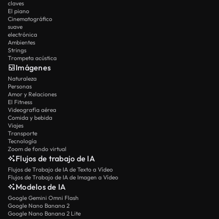
claves
El piano
Cinematográfico
suave
electrónica
Ambientes
Strings
Trompeta acústica
Imágenes
Naturaleza
Personas
Amor y Relaciones
El Fitness
Videografía aérea
Comida y bebida
Viajes
Transporte
Tecnología
Zoom de fondo virtual
Flujos de trabajo de IA
Flujos de Trabajo de IA de Texto a Vídeo
Flujos de Trabajo de IA de Imagen a Vídeo
Modelos de IA
Google Gemini Omni Flash
Google Nano Banana 2
Google Nano Banana 2 Lite