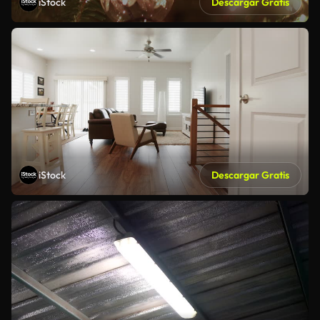
iStock
Descargar Gratis
iStock
Descargar Gratis