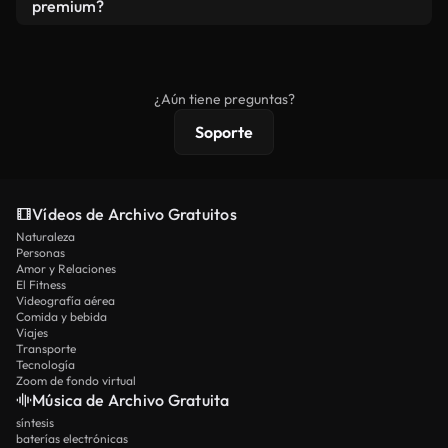
vídeos. Solo asegúrese de que el producto final no
premium?
se redistribuya como metraje de stock básico.
Los vídeos royalty-free incluyen derechos
comerciales estándar; el contenido premium
ofrece metraje exclusivo, resolución 4K y
¿Aún tiene preguntas?
protecciones de licencia extendidas.
Soporte
Vídeos de Archivo Gratuitos
Naturaleza
Personas
Amor y Relaciones
El Fitness
Videografía aérea
Comida y bebida
Viajes
Transporte
Tecnología
Zoom de fondo virtual
Música de Archivo Gratuita
síntesis
baterías electrónicas