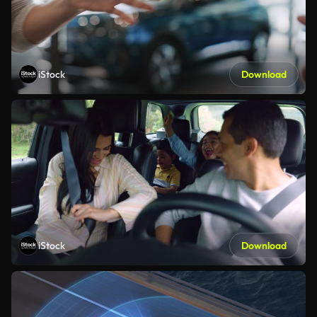
iStock
Download
iStock
Download