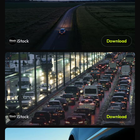
iStock
Download
iStock
Download