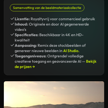
Samenvatting van de beeldmateriaalcollectie
Licentie:
Royaltyvrij voor commercieel gebruik
Inhoud:
Originele en door AI gegenereerde
video's
Specificaties:
Beschikbaar in 4K en HD-
kwaliteit
Aanpassing:
Remix deze stockbeelden of
genereer nieuwe beelden in
AI Studio.
Toegangsniveaus:
Ontgrendel volledige
creatieve toegang en geavanceerde AI —
Bekijk
de prijzen →