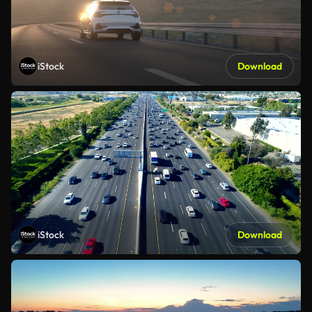
iStock
Download
iStock
Download