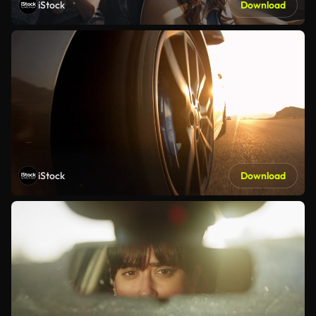
iStock
Download
iStock
Download