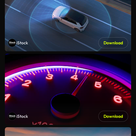
iStock
Download
iStock
Download