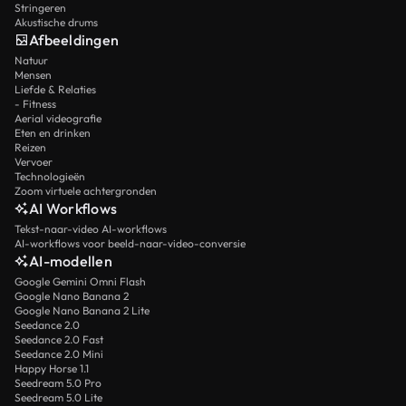
Stringeren
Akustische drums
Afbeeldingen
Natuur
Mensen
Liefde & Relaties
- Fitness
Aerial videografie
Eten en drinken
Reizen
Vervoer
Technologieën
Zoom virtuele achtergronden
AI Workflows
Tekst-naar-video AI-workflows
AI-workflows voor beeld-naar-video-conversie
AI-modellen
Google Gemini Omni Flash
Google Nano Banana 2
Google Nano Banana 2 Lite
Seedance 2.0
Seedance 2.0 Fast
Seedance 2.0 Mini
Happy Horse 1.1
Seedream 5.0 Pro
Seedream 5.0 Lite