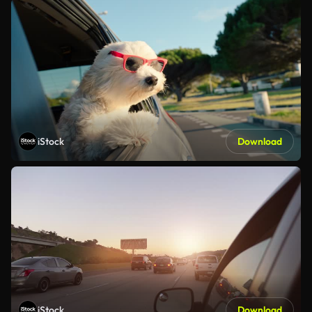
iStock
Download
iStock
Download