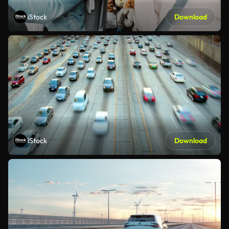
iStock
Download
iStock
Download