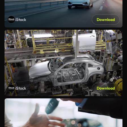
iStock
Download
iStock
Download