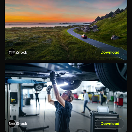
iStock
Download
iStock
Download