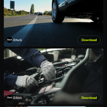
iStock
Download
iStock
Download